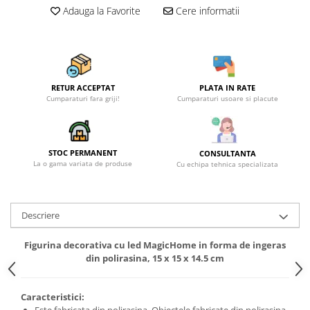
Becuri
Adauga la Favorite
Cere informatii
Prize
Sanitare
Sarma constructii
Scule, unelte si masini
RETUR ACCEPTAT
PLATA IN RATE
Cumparaturi fara griji!
Cumparaturi usoare si placute
Sfoara si franghii
Suruburi, dibluri si accesorii
prindere
STOC PERMANENT
CONSULTANTA
Corpuri de iluminat
La o gama variata de produse
Cu echipa tehnica specializata
Aplice si plafoniere
Lustre si pendule
Descriere
Spoturi
Accesorii corpuri de iluminat
Figurina decorativa cu led MagicHome in forma de ingeras
din polirasina, 15 x 15 x 14.5 cm
Lampi de veghe copii
Proiectoare
Caracteristici:
Veioze si lampi