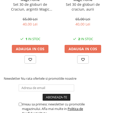
Solutii geamuri
Set 30 de globuri de
Set 30 de globuri de
Solutii universale
Craciun, argintii Magic
craciun, aurii
Home
Gradina
65,00 Lei
65,00 Lei
Accesorii pentru gradina
40,00 Lei
40,00 Lei
Aparate pentru stropit gradina
Articole antidaunatori gradina
1
IN STOC
2
IN STOC
Aspersoare
ADAUGA IN COS
ADAUGA IN COS
Furtunuri gradinarit
Ghivece si suporturi
Gratare
Hamace si leagane
Newsletter
Nu rata ofertele si promotiile noastre
Lampi solare
Leagane copii
Lopeti si unelte deszapezit
Vreau sa primesc newsletter cu promotiile
Mobilier gradina
magazinului. Afla mai multe in
Politica de