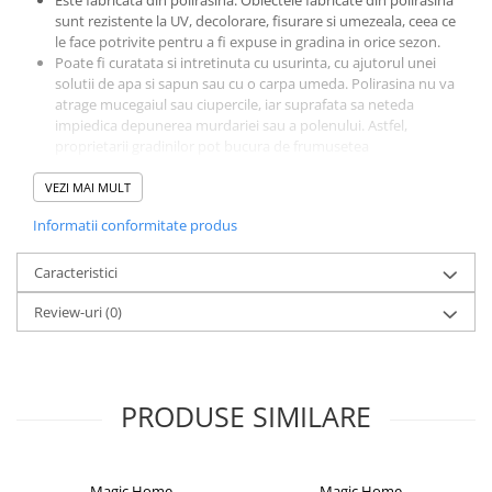
Este fabricata din polirasina. Obiectele fabricate din polirasina
sunt rezistente la UV, decolorare, fisurare si umezeala, ceea ce
CRACIUN
le face potrivite pentru a fi expuse in gradina in orice sezon.
Accesorii decorative
Poate fi curatata si intretinuta cu usurinta, cu ajutorul unei
solutii de apa si sapun sau cu o carpa umeda. Polirasina nu va
Caciuli
atrage mucegaiul sau ciupercile, iar suprafata sa neteda
Figurine si decoratiuni Craciun
impiedica depunerea murdariei sau a polenului. Astfel,
proprietarii gradinilor pot bucura de frumusetea
Globuri
decoratiunilor lor fara a depune eforturi semnificative in
intretinere.
VEZI MAI MULT
Instalatii de Craciun
Va reprezenta cu siguranta un plus de culoare si dinamism in
Lumanari si candele
Informatii conformitate produs
gradina dumneavoastra si va iesi in evidenta oriunde va fi
amplasata (spre exemplu langa paturi de flori sau tufisuri).
Suporturi lumanari
Este potrivita pentru a fi expusa si pentru terase sau
Caracteristici
balcoane.
Curatenie
Review-uri
(0)
Specificatii:
Cosuri de gunoi
Lungime: 15 cm
Latime: 15 cm
Maturi, Mopuri si galeti
Inaltime: 14.5 cm
Prosoape de hartie si servetele
Material: polirasina
PRODUSE SIMILARE
Saci gunoi
Servetele umede
Magic Home
Magic Home