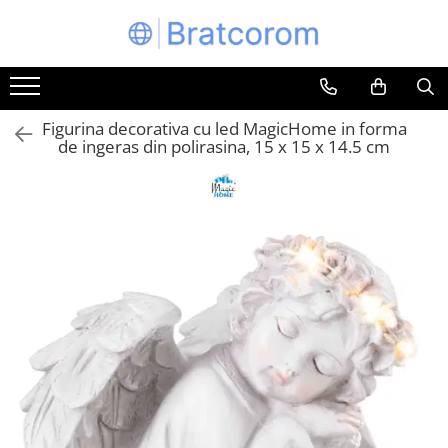
Toate Produsele
Articole animale
Figurina decorativa cu led MagicHome in forma
Adapatoare animale
de ingeras din polirasina, 15 x 15 x 14.5 cm
Hrana pentru animale
Hrana pentru caini
Hrana pentru pisici
Produse igiena externa animale
Auto
Bucatarii de vara Tuozi
Casa
Articole ambalare
Articole bucatarie
Articole mobila