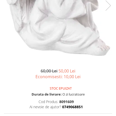
Articole organizare
Articole Sportive
Cutii postale
Electronice si electrocasnice
Incalzire si racire
Usi si porti
Constructii
Accesorii gips carton
Accesorii gresie si faianta
60,00 Lei
50,00 Lei
Accesorii pentru faianta, gresie si
Economisesti:
10,00
Lei
mozaicuri
Accesorii polizare si slefuire
STOC EPUIZAT
Accesorii vopsire si tencuire
Durata de livrare:
O zi lucratoare
Benzi
Cod Produs:
8091609
Ai nevoie de ajutor?
0749068851
Materiale electrice