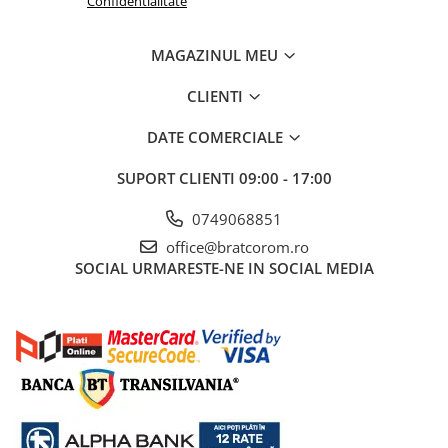
Confidentialitate
Mufe si conectori irigare
Panouri si elemente gard
MAGAZINUL MEU
Pavaje si borduri
CLIENTI
Programatoare stropire
Sere si solarii
DATE COMERCIALE
Termometre Meteo
SUPORT CLIENTI
09:00 - 17:00
Umbrele si pavilioane gradina
0749068851
Unelte gradinarit
office@bratcorom.ro
HoReCa
SOCIAL
URMARESTE-NE IN SOCIAL MEDIA
Balsam de rufe profesional
Detergenti de vase profesionali
Pentru masini de spalat si polish
Pentru spalare manuala
Detergenti lichizi profesionali
Igiena si Ingrijire personala