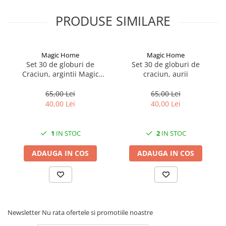
Solutii geamuri
Solutii universale
PRODUSE SIMILARE
Gradina
Accesorii pentru gradina
Magic Home
Magic Home
Aparate pentru stropit gradina
Set 30 de globuri de
Set 30 de globuri de
Craciun, argintii Magic
craciun, aurii
Articole antidaunatori gradina
Home
Aspersoare
65,00 Lei
65,00 Lei
40,00 Lei
40,00 Lei
Furtunuri gradinarit
Ghivece si suporturi
1
IN STOC
2
IN STOC
Gratare
ADAUGA IN COS
ADAUGA IN COS
Hamace si leagane
Lampi solare
Leagane copii
Lopeti si unelte deszapezit
Newsletter
Nu rata ofertele si promotiile noastre
Mobilier gradina