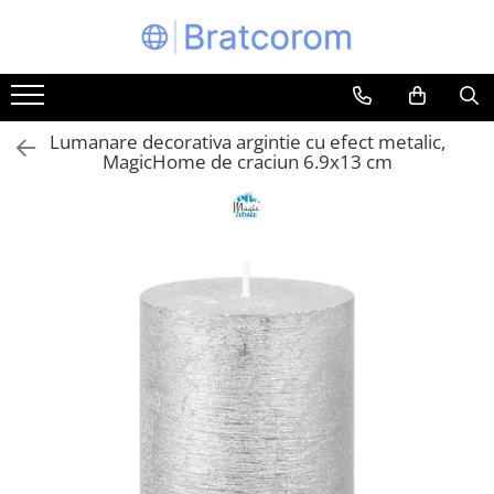
Toate Produsele
Articole animale
Lumanare decorativa argintie cu efect metalic,
Adapatoare animale
MagicHome de craciun 6.9x13 cm
Hrana pentru animale
Hrana pentru caini
Hrana pentru pisici
Produse igiena externa animale
Auto
Bucatarii de vara Tuozi
Casa
Articole ambalare
Articole bucatarie
Articole mobila