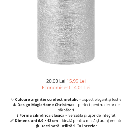
Articole organizare
Articole Sportive
Cutii postale
Electronice si electrocasnice
Incalzire si racire
Usi si porti
Constructii
Accesorii gips carton
Accesorii gresie si faianta
20,00 Lei
15,99 Lei
Accesorii pentru faianta, gresie si
Economisesti:
4,01
Lei
mozaicuri
Accesorii polizare si slefuire
✨
Culoare argintie cu efect metalic
– aspect elegant și festiv
🎄
Design MagicHome Christmas
– perfect pentru decor de
Accesorii vopsire si tencuire
sărbători
Benzi
🕯️
Formă cilindrică clasică
– versatilă și ușor de integrat
📏
Dimensiuni 6,9 × 13 cm
– ideală pentru masă și aranjamente
Materiale electrice
🏠
Destinată utilizării în interior