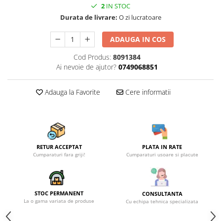
Becuri
2
IN STOC
Prize
Durata de livrare:
O zi lucratoare
Sanitare
ADAUGA IN COS
Sarma constructii
Cod Produs:
8091384
Scule, unelte si masini
Ai nevoie de ajutor?
0749068851
Sfoara si franghii
Suruburi, dibluri si accesorii
Adauga la Favorite
Cere informatii
prindere
Corpuri de iluminat
Aplice si plafoniere
Lustre si pendule
RETUR ACCEPTAT
PLATA IN RATE
Cumparaturi fara griji!
Cumparaturi usoare si placute
Spoturi
Accesorii corpuri de iluminat
Lampi de veghe copii
STOC PERMANENT
CONSULTANTA
La o gama variata de produse
Proiectoare
Cu echipa tehnica specializata
Veioze si lampi