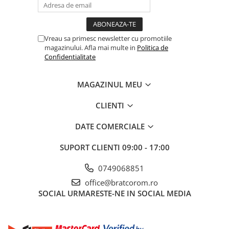
Mufe si conectori irigare
Panouri si elemente gard
Pavaje si borduri
Vreau sa primesc newsletter cu promotiile
magazinului. Afla mai multe in
Politica de
Programatoare stropire
Confidentialitate
Sere si solarii
MAGAZINUL MEU
Termometre Meteo
Umbrele si pavilioane gradina
CLIENTI
Unelte gradinarit
DATE COMERCIALE
HoReCa
Balsam de rufe profesional
SUPORT CLIENTI
09:00 - 17:00
Detergenti de vase profesionali
0749068851
Pentru masini de spalat si polish
office@bratcorom.ro
Pentru spalare manuala
SOCIAL
URMARESTE-NE IN SOCIAL MEDIA
Detergenti lichizi profesionali
Igiena si Ingrijire personala