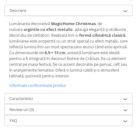
CRACIUN
Descriere
Accesorii decorative
Lumânarea decorativă
MagicHome Christmas
, de
Caciuli
culoare
argintie cu efect metalic
, adaugă eleganță și strălucire
Figurine si decoratiuni Craciun
decorului de sărbători. Realizată într-o
formă cilindrică clasică
,
lumânarea este acoperită cu un strat special cu efect metalic, care
Globuri
reflectă lumina într-un mod spectaculos atunci când este aprinsă.
Cu dimensiunile de
6,9 × 13 cm
, această lumânare este ideală
Instalatii de Craciun
pentru a fi integrată în decoruri festive de Crăciun, fie ca element
Lumanari si candele
central pe masa festivă, fie ca accent decorativ pe pervaz, raft sau
în aranjamente tematice. Oferă o lumină caldă și o atmosferă
Suporturi lumanari
rafinată, potrivită pentru interior.
Curatenie
Informatii conformitate produs
Cosuri de gunoi
Caracteristici
Maturi, Mopuri si galeti
Prosoape de hartie si servetele
Review-uri
(0)
Saci gunoi
FAQ
Servetele umede