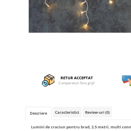
Articole organizare
Articole Sportive
Cutii postale
Electronice si electrocasnice
Incalzire si racire
Usi si porti
Constructii
Accesorii gips carton
Accesorii gresie si faianta
RETUR ACCEPTAT
Accesorii pentru faianta, gresie si
Cumparaturi fara griji!
mozaicuri
Accesorii polizare si slefuire
Accesorii vopsire si tencuire
Caracteristici
Review-uri
(0)
Descriere
Benzi
Materiale electrice
Lumini de craciun pentru brad, 2.5 metri, multi conn