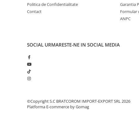
Solutii geamuri
Politica de Confidentialitate
Garantia 
Solutii universale
Contact
Formular 
ANPC
Gradina
Accesorii pentru gradina
Aparate pentru stropit gradina
SOCIAL
URMARESTE-NE IN SOCIAL MEDIA
Articole antidaunatori gradina
Aspersoare
Furtunuri gradinarit
Ghivece si suporturi
Gratare
Hamace si leagane
©Copyright S.C BRATCOROM IMPORT-EXPORT SRL 2026
Lampi solare
Platforma E-commerce by Gomag
Leagane copii
Lopeti si unelte deszapezit
Mobilier gradina