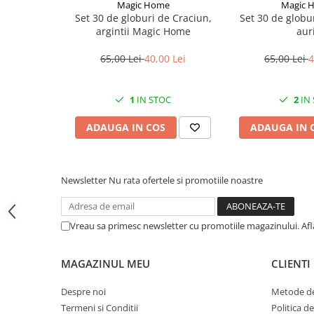
Magic Home
Magic 
CRACIUN
Set 30 de globuri de Craciun,
Set 30 de globur
argintii Magic Home
auri
Accesorii decorative
Caciuli
65,00 Lei
40,00 Lei
65,00 Lei
4
Figurine si decoratiuni Craciun
1
IN STOC
2
IN
Globuri
Instalatii de Craciun
ADAUGA IN COS
ADAUGA IN 
Lumanari si candele
Suporturi lumanari
Newsletter
Nu rata ofertele si promotiile noastre
Curatenie
Cosuri de gunoi
Vreau sa primesc newsletter cu promotiile magazinului. Af
Maturi, Mopuri si galeti
Prosoape de hartie si servetele
MAGAZINUL MEU
CLIENTI
Saci gunoi
Despre noi
Metode de
Servetele umede
Termeni si Conditii
Politica d