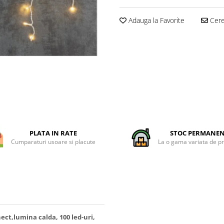
Adauga la Favorite
Cere 
PLATA IN RATE
STOC PERMANE
Cumparaturi usoare si placute
La o gama variata de p
ect,lumina calda, 100 led-uri,