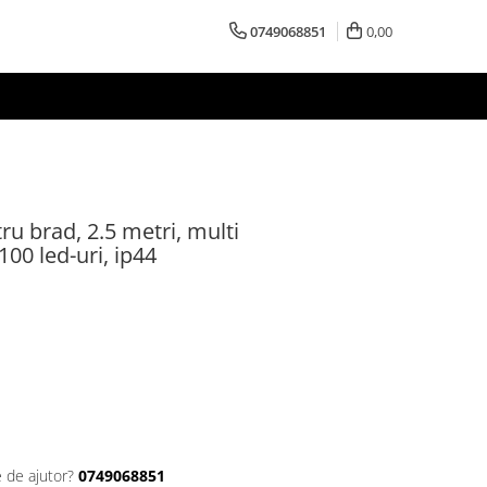
0749068851
0,00
ru brad, 2.5 metri, multi
00 led-uri, ip44
e de ajutor?
0749068851