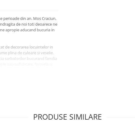
e perioade din an. Mos Craciun,
indragita de noi toti deoarece ne
lui ne apropie aducand bucuria in
t de decorarea locuintelor in
ume plina de culoare si veselie.
tia sarbatorilor bucurand familia
ple sau sofisticate, formele si
lui festiv.
uminare
raciun
eme specifice iernii
anevrat si instalat
PRODUSE SIMILARE