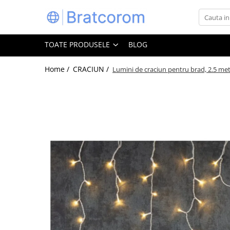
Toate Produsele
TOATE PRODUSELE
BLOG
Articole animale
Adapatoare animale
Home /
CRACIUN /
Lumini de craciun pentru brad, 2.5 metr
Hrana pentru animale
Hrana pentru caini
Hrana pentru pisici
Produse igiena externa animale
Auto
Bucatarii de vara Tuozi
Casa
Articole ambalare
Articole bucatarie
Articole mobila