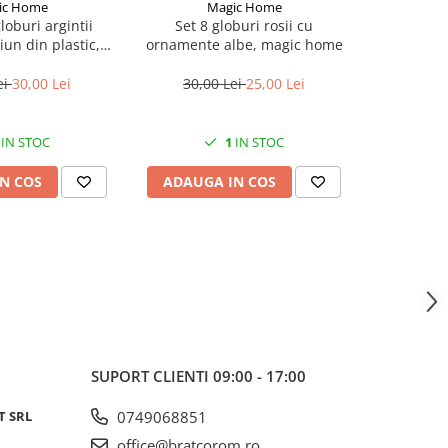
ic Home
Magic Home
M
loburi argintii
Set 8 globuri rosii cu
Set 21 gl
un din plastic,
ornamente albe, magic home
bradul 
ic home
diametru
ei
30,00 Lei
30,00 Lei
25,00 Lei
100,
IN STOC
1
IN STOC
N COS
ADAUGA IN COS
ADAUG
SUPORT CLIENTI
09:00 - 17:00
T SRL
0749068851
office@bratcorom.ro