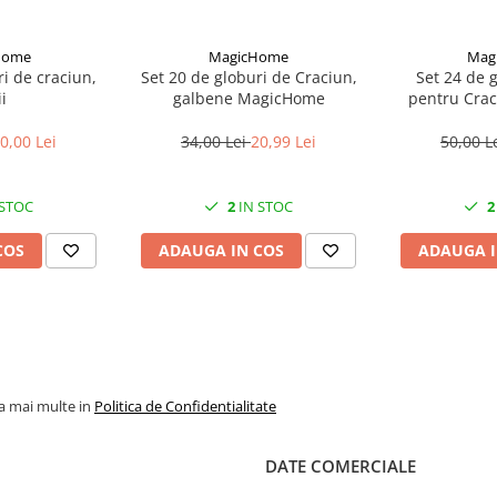
Home
MagicHome
Mag
i de craciun,
Set 20 de globuri de Craciun,
Set 24 de g
i
galbene MagicHome
pentru Craci
mag
0,00 Lei
34,00 Lei
20,99 Lei
50,00 L
 STOC
2
IN STOC
2
COS
ADAUGA IN COS
ADAUGA I
la mai multe in
Politica de Confidentialitate
DATE COMERCIALE