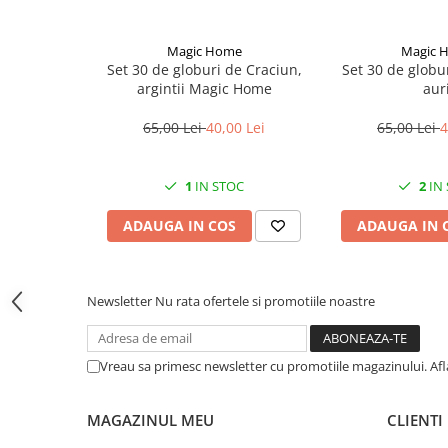
CRACIUN
Accesorii decorative
Magic Home
Magic 
Set 30 de globuri de Craciun,
Set 30 de globur
Caciuli
argintii Magic Home
auri
Figurine si decoratiuni Craciun
65,00 Lei
40,00 Lei
65,00 Lei
4
Globuri
Instalatii de Craciun
1
IN STOC
2
IN
Lumanari si candele
ADAUGA IN COS
ADAUGA IN 
Suporturi lumanari
Curatenie
Cosuri de gunoi
Newsletter
Nu rata ofertele si promotiile noastre
Maturi, Mopuri si galeti
Prosoape de hartie si servetele
Vreau sa primesc newsletter cu promotiile magazinului. Af
Saci gunoi
Servetele umede
MAGAZINUL MEU
CLIENTI