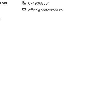
T SRL
0749068851
office@bratcorom.ro
6