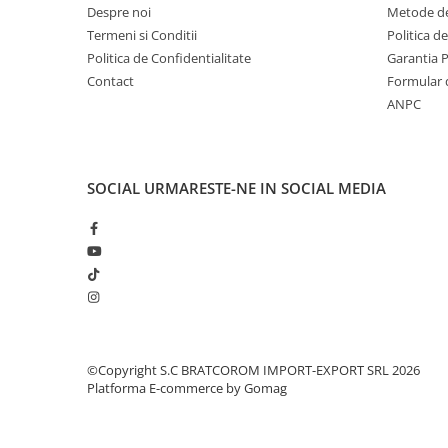
Solutii geamuri
Despre noi
Metode de
Solutii universale
Termeni si Conditii
Politica d
Politica de Confidentialitate
Garantia 
Gradina
Contact
Formular 
Accesorii pentru gradina
ANPC
Aparate pentru stropit gradina
Articole antidaunatori gradina
Aspersoare
SOCIAL
URMARESTE-NE IN SOCIAL MEDIA
Furtunuri gradinarit
Ghivece si suporturi
Gratare
Hamace si leagane
Lampi solare
Leagane copii
©Copyright S.C BRATCOROM IMPORT-EXPORT SRL 2026
Platforma E-commerce by Gomag
Lopeti si unelte deszapezit
Mobilier gradina