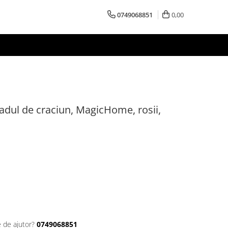
0749068851
0,00
radul de craciun, MagicHome, rosii,
e de ajutor?
0749068851