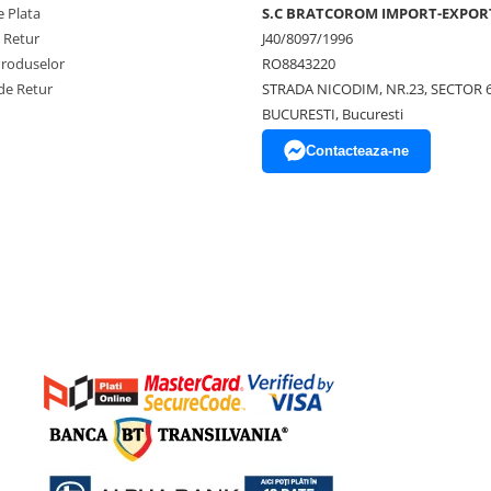
 Plata
S.C BRATCOROM IMPORT-EXPOR
e Retur
J40/8097/1996
Produselor
RO8843220
de Retur
STRADA NICODIM, NR.23, SECTOR 
BUCURESTI, Bucuresti
Contacteaza-ne