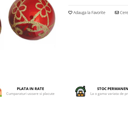
Adauga la Favorite
Cere 
PLATA IN RATE
STOC PERMANE
Cumparaturi usoare si placute
La o gama variata de p