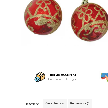
Articole organizare
Articole Sportive
Cutii postale
Electronice si electrocasnice
Incalzire si racire
Usi si porti
Constructii
Accesorii gips carton
Accesorii gresie si faianta
Accesorii pentru faianta, gresie si
mozaicuri
RETUR ACCEPTAT
Accesorii polizare si slefuire
Cumparaturi fara griji!
Accesorii vopsire si tencuire
Benzi
Materiale electrice
Caracteristici
Review-uri
(0)
Descriere