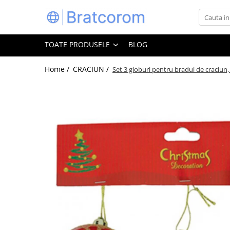
Toate Produsele
TOATE PRODUSELE
BLOG
Articole animale
Adapatoare animale
Home /
CRACIUN /
Set 3 globuri pentru bradul de craciun
Hrana pentru animale
Hrana pentru caini
Hrana pentru pisici
Produse igiena externa animale
Auto
Bucatarii de vara Tuozi
Casa
Articole ambalare
Articole bucatarie
Articole mobila