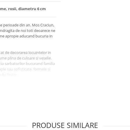
me, rosii, diametru 6 cm
e perioade din an. Mos Craciun,
indragita de noi toti deoarece ne
lui ne apropie aducand bucuria in
t de decorarea locuintelor in
ume plina de culoare si veselie.
tia sarbatorilor bucurand familia
ple sau sofisticate, formele si
lui festiv.
ei mari
raciun
eme specifice iernii
anevrat si instalat
PRODUSE SIMILARE