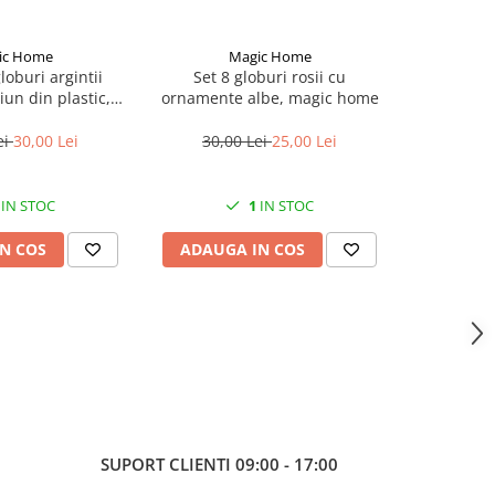
ic Home
Magic Home
M
loburi argintii
Set 8 globuri rosii cu
Set 21 gl
un din plastic,
ornamente albe, magic home
bradul 
ic home
diametru
ei
30,00 Lei
30,00 Lei
25,00 Lei
100,
IN STOC
1
IN STOC
N COS
ADAUGA IN COS
ADAUG
SUPORT CLIENTI
09:00 - 17:00