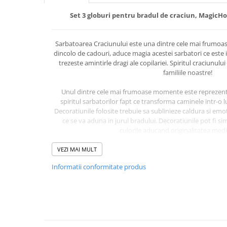
Becuri
Prize
Set 3 globuri pentru bradul de craciun, MagicHo
Sanitare
Sarma constructii
Sarbatoarea Craciunului este una dintre cele mai frumoas
dincolo de cadouri, aduce magia acestei sarbatori ce este 
Scule, unelte si masini
trezeste amintirle dragi ale copilariei. Spiritul craciunu
familiile noastre!
Sfoara si franghii
Suruburi, dibluri si accesorii
Unul dintre cele mai frumoase momente este reprezenta
prindere
spiritul sarbatorilor fapt ce transforma caminele intr-o l
Decoratiunile folosite trebuie sa sublinieze caldura si emo
Corpuri de iluminat
ce se va aduna in jurul bradului. Decoratiunile pot fi sim
Aplice si plafoniere
culorile aducand originalitatea mediu
Lustre si pendule
VEZI MAI MULT
Caracteristici:
Spoturi
Informatii conformitate produs
Cadou ideal pentru cei mici si c
Accesorii corpuri de iluminat
Element decorativ specific de C
Design versatil, se poate folosi in mai multe t
Lampi de veghe copii
Decoratiune din materiale usoare, usor de m
Decoratiune de interior
Proiectoare
Veioze si lampi