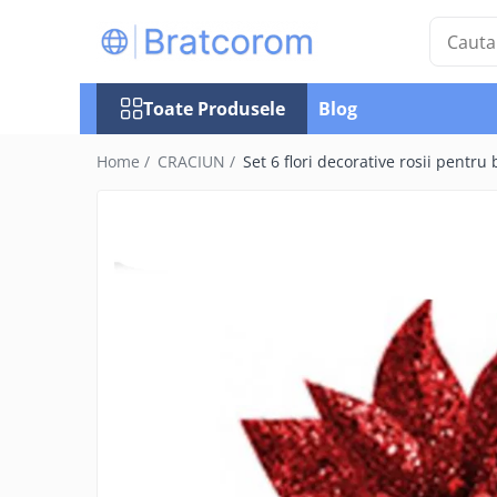
Toate Produsele
Toate Produsele
Blog
Articole animale
Adapatoare animale
Home /
CRACIUN /
Set 6 flori decorative rosii pent
Hrana pentru animale
Hrana pentru caini
Hrana pentru pisici
Produse igiena externa animale
Auto
Bucatarii de vara Tuozi
Casa
Articole ambalare
Articole bucatarie
Articole mobila