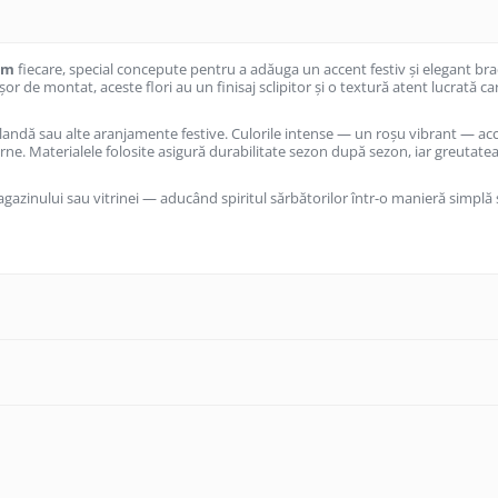
cm
fiecare, special concepute pentru a adăuga un accent festiv şi elegant brad
șor de montat, aceste flori au un finisaj sclipitor și o textură atent lucrată
irlandă sau alte aranjamente festive. Culorile intense — un roșu vibrant — ac
ne. Materialele folosite asigură durabilitate sezon după sezon, iar greutatea
agazinului sau vitrinei — aducând spiritul sărbătorilor într-o manieră simplă 