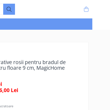
rative rosii pentru bradul de
tru floare 9 cm, MagicHome
i
6,00
Lei
lucratoare