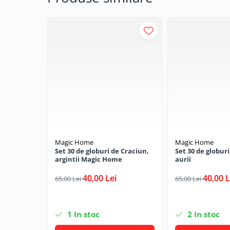
CRACIUN
Accesorii decorative
Caciuli
Figurine si decoratiuni Craciun
Globuri
Instalatii de Craciun
Lumanari si candele
Suporturi lumanari
Curatenie
Magic Home
Magic Home
Cosuri de gunoi
Set 30 de globuri de Craciun,
Set 30 de globuri
argintii Magic Home
aurii
Maturi, Mopuri si galeti
40,00 Lei
40,00 L
65,00 Lei
65,00 Lei
Prosoape de hartie si servetele
Saci gunoi
1
In stoc
2
In stoc
Servetele umede