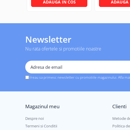
Solutii geamuri
ADAUGA IN COS
ADAUGA 
Solutii universale
Gradina
Accesorii pentru gradina
Aparate pentru stropit gradina
Newsletter
Articole antidaunatori gradina
Nu rata ofertele si promotiile noastre
Aspersoare
Furtunuri gradinarit
Ghivece si suporturi
Vreau sa primesc newsletter cu promotiile magazinului. Afla ma
Gratare
Hamace si leagane
Lampi solare
Magazinul meu
Clienti
Leagane copii
Lopeti si unelte deszapezit
Despre noi
Metode de
Mobilier gradina
Termeni si Conditii
Politica d