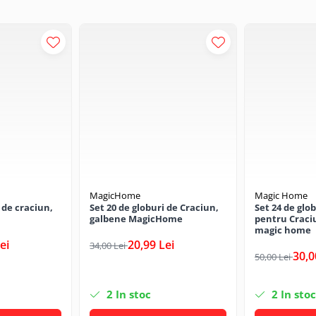
MagicHome
Magic Home
 de craciun,
Set 20 de globuri de Craciun,
Set 24 de glob
galbene MagicHome
pentru Craciu
magic home
ei
20,99 Lei
34,00 Lei
30,0
50,00 Lei
2
In stoc
2
In stoc