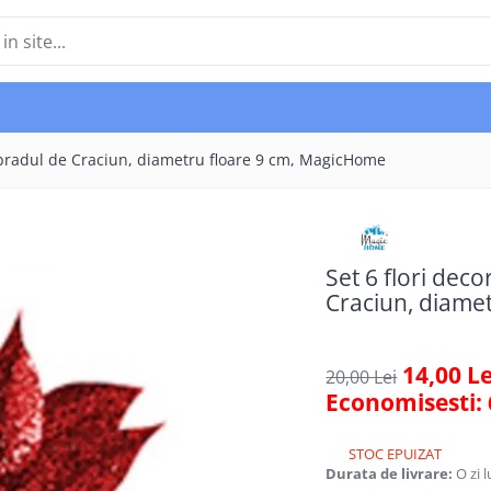
ru bradul de Craciun, diametru floare 9 cm, MagicHome
Set 6 flori deco
Craciun, diame
14,00 Le
20,00 Lei
Economisesti:
STOC EPUIZAT
Durata de livrare:
O zi 