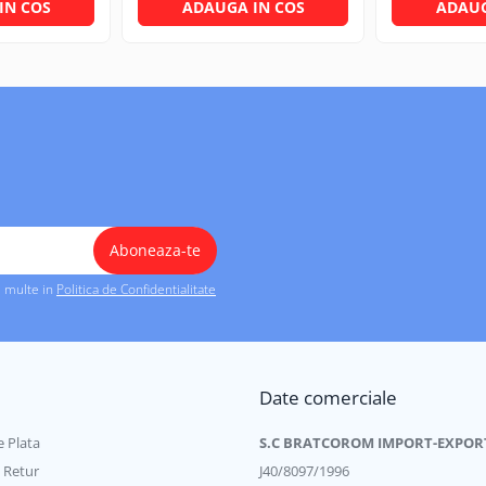
IN COS
ADAUGA IN COS
ADAUG
i multe in
Politica de Confidentialitate
Date comerciale
 Plata
S.C BRATCOROM IMPORT-EXPOR
e Retur
J40/8097/1996