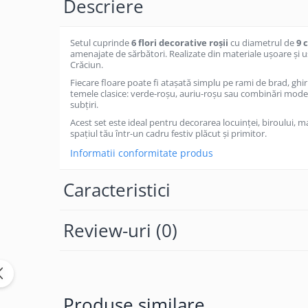
Descriere
Becuri
Prize
Sanitare
Setul cuprinde
6 flori decorative roșii
cu diametrul de
9 
amenajate de sărbători. Realizate din materiale ușoare şi u
Sarma constructii
Crăciun.
Scule, unelte si masini
Fiecare floare poate fi atașată simplu pe rami de brad, gh
temele clasice: verde-roșu, auriu-roșu sau combinări moder
Sfoara si franghii
subțiri.
Suruburi, dibluri si accesorii
Acest set este ideal pentru decorarea locuinţei, biroului, m
spaţiul tău într-un cadru festiv plăcut şi primitor.
prindere
Informatii conformitate produs
Corpuri de iluminat
Aplice si plafoniere
Caracteristici
Lustre si pendule
Spoturi
Review-uri
(0)
Accesorii corpuri de iluminat
Lampi de veghe copii
Proiectoare
Produse similare
Veioze si lampi