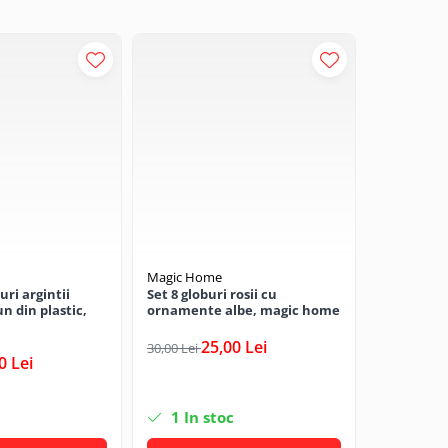
Magic Home
Magic Ho
uri argintii
Set 8 globuri rosii cu
Set 21 glo
n din plastic,
ornamente albe, magic home
bradul de 
diametru 
25,00 Lei
30,00 Lei
0 Lei
100,00 Lei
1
In stoc
2
In s