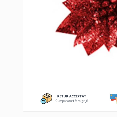
Articole organizare
Articole Sportive
Cutii postale
Electronice si electrocasnice
Incalzire si racire
Usi si porti
Constructii
Accesorii gips carton
Accesorii gresie si faianta
Accesorii pentru faianta, gresie si
mozaicuri
Accesorii polizare si slefuire
Accesorii vopsire si tencuire
RETUR ACCEPTAT
Cumparaturi fara griji!
Benzi
Materiale electrice