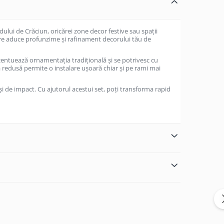
ului de Crăciun, oricărei zone decor festive sau spații
 care aduce profunzime și rafinament decorului tău de
centuează ornamentaţia tradițională şi se potrivesc cu
 redusă permite o instalare ușoară chiar şi pe rami mai
şi de impact. Cu ajutorul acestui set, poți transforma rapid