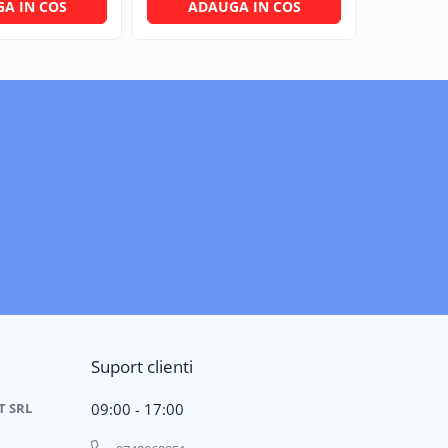
A IN COS
ADAUGA IN COS
ADA
Suport clienti
T SRL
09:00 - 17:00