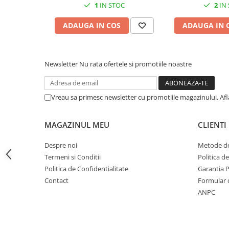
1
IN STOC
2
IN
CRACIUN
ADAUGA IN COS
ADAUGA IN 
Accesorii decorative
Caciuli
Figurine si decoratiuni Craciun
Newsletter
Nu rata ofertele si promotiile noastre
Globuri
Instalatii de Craciun
Vreau sa primesc newsletter cu promotiile magazinului. Af
Lumanari si candele
Suporturi lumanari
MAGAZINUL MEU
CLIENTI
Curatenie
Despre noi
Metode de
Cosuri de gunoi
Termeni si Conditii
Politica d
Maturi, Mopuri si galeti
Politica de Confidentialitate
Garantia 
Contact
Formular 
Prosoape de hartie si servetele
ANPC
Saci gunoi
Servetele umede