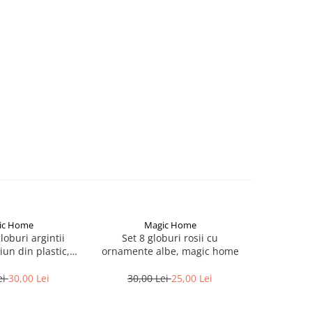
ic Home
Magic Home
M
loburi argintii
Set 8 globuri rosii cu
Set 21 gl
un din plastic,
ornamente albe, magic home
bradul 
ic home
diametru
ei
30,00 Lei
30,00 Lei
25,00 Lei
100,