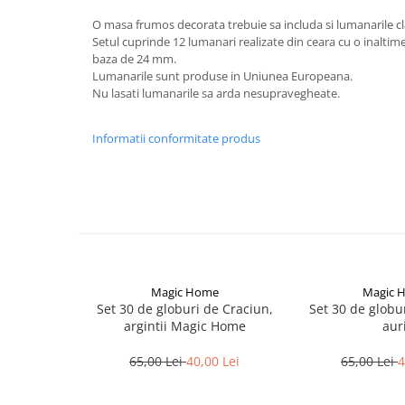
Becuri
O masa frumos decorata trebuie sa includa si lumanarile cla
Prize
Setul cuprinde 12 lumanari realizate din ceara cu o inalti
Sanitare
baza de 24 mm.
Lumanarile sunt produse in Uniunea Europeana.
Sarma constructii
Nu lasati lumanarile sa arda nesupravegheate.
Scule, unelte si masini
Sfoara si franghii
Informatii conformitate produs
Suruburi, dibluri si accesorii
prindere
Corpuri de iluminat
Aplice si plafoniere
Lustre si pendule
Spoturi
Magic Home
Magic 
Set 30 de globuri de Craciun,
Set 30 de globur
Accesorii corpuri de iluminat
argintii Magic Home
auri
Lampi de veghe copii
65,00 Lei
40,00 Lei
65,00 Lei
4
Proiectoare
Veioze si lampi