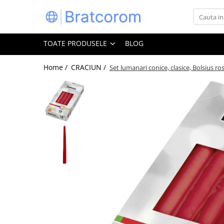
Toate Produsele
TOATE PRODUSELE
BLOG
Articole animale
Adapatoare animale
Home /
CRACIUN /
Set lumanari conice, clasice, Bolsius ro
Hrana pentru animale
Hrana pentru caini
Hrana pentru pisici
Produse igiena externa animale
Auto
Bucatarii de vara Tuozi
Casa
Articole ambalare
Articole bucatarie
Articole mobila