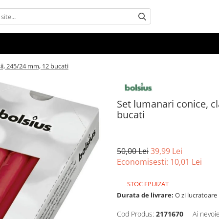
sii, 245/24 mm, 12 bucati
Set lumanari conice, cl
bucati
50,00 Lei
39,99 Lei
Economisesti:
10,01
Lei
STOC EPUIZAT
Durata de livrare:
O zi lucratoare
Cod Produs:
2171670
Ai nevoi