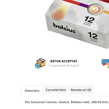
Articole organizare
Articole Sportive
Cutii postale
Electronice si electrocasnice
Incalzire si racire
Usi si porti
Constructii
Accesorii gips carton
Accesorii gresie si faianta
RETUR ACCEPTAT
Cumparaturi fara griji!
Accesorii pentru faianta, gresie si
mozaicuri
Accesorii polizare si slefuire
Accesorii vopsire si tencuire
Caracteristici
Review-uri
(0)
Descriere
Benzi
Materiale electrice
Set lumanari conice, clasice, Bolsius rosii, 245/24 mm,