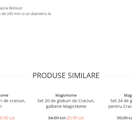
scie Bolsius!
me de 245 mm si un diametru la
PRODUSE SIMILARE
Home
MagicHome
Mag
i de craciun,
Set 20 de globuri de Craciun,
Set 24 de g
i
galbene MagicHome
pentru Craci
mag
0,00 Lei
34,00 Lei
20,99 Lei
50,00 L