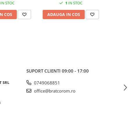
IN STOC
1
IN STOC
N COS
ADAUGA IN COS
ADAUG
SUPORT CLIENTI
09:00 - 17:00
T SRL
0749068851
office@bratcorom.ro
6