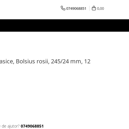
0749068851
0,00
asice, Bolsius rosii, 245/24 mm, 12
e de ajutor?
0749068851