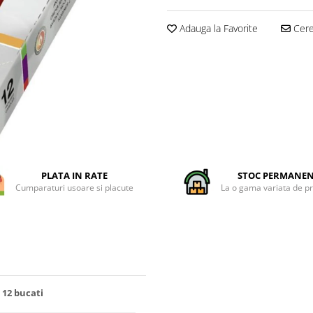
Adauga la Favorite
Cere 
PLATA IN RATE
STOC PERMANE
Cumparaturi usoare si placute
La o gama variata de p
 12 bucati