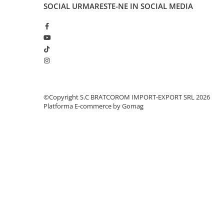
Solutii geamuri
SOCIAL
URMARESTE-NE IN SOCIAL MEDIA
Solutii universale
Gradina
Accesorii pentru gradina
Aparate pentru stropit gradina
Articole antidaunatori gradina
Aspersoare
©Copyright S.C BRATCOROM IMPORT-EXPORT SRL 2026
Furtunuri gradinarit
Platforma E-commerce by Gomag
Ghivece si suporturi
Gratare
Hamace si leagane
Lampi solare
Leagane copii
Lopeti si unelte deszapezit
Mobilier gradina