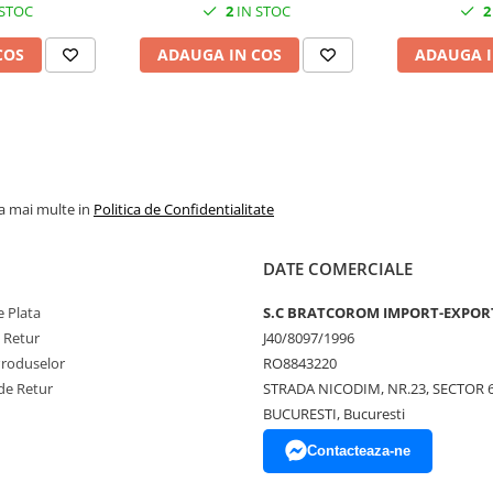
 STOC
2
IN STOC
2
COS
ADAUGA IN COS
ADAUGA I
la mai multe in
Politica de Confidentialitate
DATE COMERCIALE
 Plata
S.C BRATCOROM IMPORT-EXPOR
e Retur
J40/8097/1996
Produselor
RO8843220
de Retur
STRADA NICODIM, NR.23, SECTOR 
BUCURESTI, Bucuresti
Contacteaza-ne