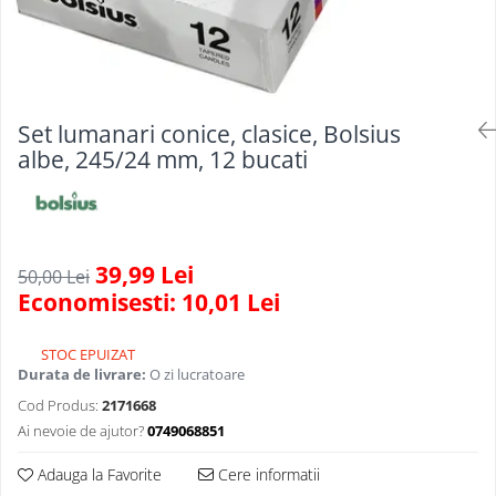
Scule, unelte si masini
Pentru sticla si suprafete fine
Mufe si conectori irigare
Pentru toaleta si wc
Sfoara si franghii
Panouri si elemente gard
Pentru toate suprafetele
Suruburi, dibluri si accesorii
Solutii pentru suprafetele din lemn
prindere
Pavaje si borduri
Solutii specializate
Programatoare stropire
Set lumanari conice, clasice, Bolsius
Solutii profesionale pentru
albe, 245/24 mm, 12 bucati
Sere si solarii
bucatarie
Termometre Meteo
Solutii professionale pentru
spalatorii auto
Umbrele si pavilioane gradina
Unelte gradinarit
39,99 Lei
50,00 Lei
Economisesti:
10,01
Lei
STOC EPUIZAT
Durata de livrare:
O zi lucratoare
Cod Produs:
2171668
Ai nevoie de ajutor?
0749068851
Adauga la Favorite
Cere informatii