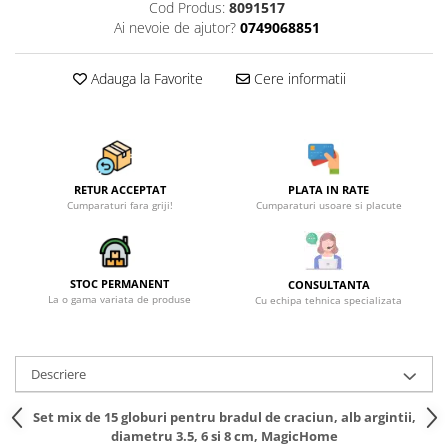
Cod Produs:
8091517
Ai nevoie de ajutor?
0749068851
Adauga la Favorite
Cere informatii
RETUR ACCEPTAT
PLATA IN RATE
Cumparaturi fara griji!
Cumparaturi usoare si placute
STOC PERMANENT
CONSULTANTA
La o gama variata de produse
Cu echipa tehnica specializata
Descriere
Set mix de 15 globuri pentru bradul de craciun, alb argintii,
diametru 3.5, 6 si 8 cm, MagicHome