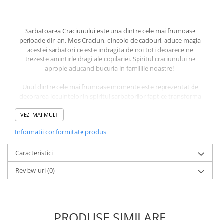
Sarbatoarea Craciunului este una dintre cele mai frumoase
perioade din an. Mos Craciun, dincolo de cadouri, aduce magia
acestei sarbatori ce este indragita de noi toti deoarece ne
trezeste amintirle dragi ale copilariei. Spiritul craciunului ne
apropie aducand bucuria in familiile noastre!
Unul dintre cele mai frumoase momente este reprezentat de
decorarea locuintelor in spiritul sarbatorilor fapt ce transforma
caminele intr-o lume plina de culoare si veselie. Decoratiunile
folosite trebuie sa sublinieze caldura si emotia sarbatorilor
VEZI MAI MULT
bucurand familia ce se va aduna in jurul bradului. Decoratiunile
Informatii conformitate produs
pot fi simple sau sofisticate, formele si culorile aducand
originalitatea mediului festiv.
Caracteristici
Review-uri
(0)
Caracteristici:
Cadou ideal pentru cei mici si cei mari
Element decorativ specific de Craciun
Design versatil, se poate folosi in mai multe teme specifice iernii
Decoratiune din materiale usoare, usor de manevrat si instalat
PRODUSE SIMILARE
Decoratiune de interior