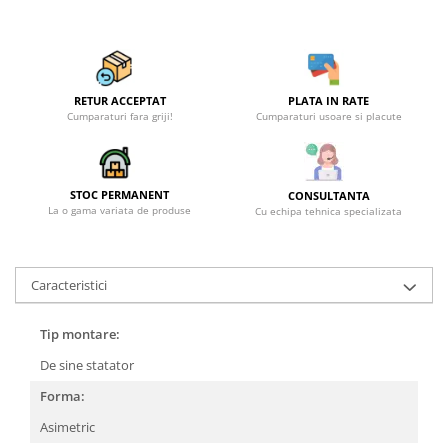
RETUR ACCEPTAT
PLATA IN RATE
Cumparaturi fara griji!
Cumparaturi usoare si placute
STOC PERMANENT
CONSULTANTA
La o gama variata de produse
Cu echipa tehnica specializata
Caracteristici
Tip montare:
De sine statator
Forma:
Asimetric