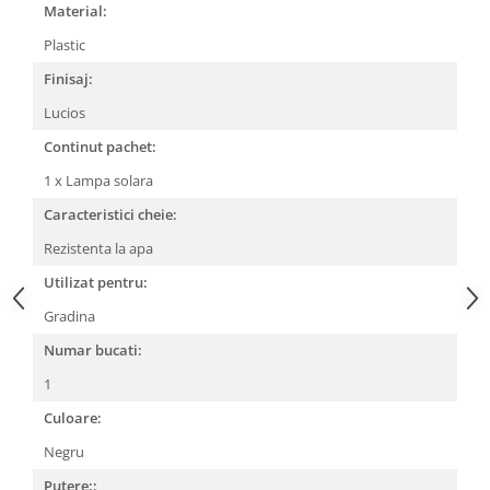
Material:
Plastic
Finisaj:
Lucios
Continut pachet:
1 x Lampa solara
Caracteristici cheie:
Rezistenta la apa
Utilizat pentru:
Gradina
Numar bucati:
1
Culoare:
Negru
Putere::