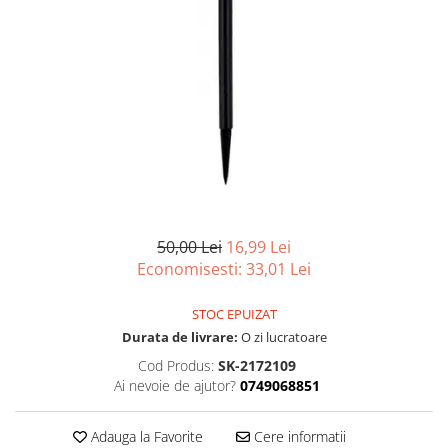
Scule, unelte si masini
Pentru sticla si suprafete fine
Mufe si conectori irigare
Pentru toaleta si wc
Sfoara si franghii
Panouri si elemente gard
Pentru toate suprafetele
Suruburi, dibluri si accesorii
Solutii pentru suprafetele din lemn
prindere
Pavaje si borduri
Solutii specializate
Programatoare stropire
Solutii profesionale pentru
Sere si solarii
bucatarie
Termometre Meteo
Solutii professionale pentru
spalatorii auto
Umbrele si pavilioane gradina
Unelte gradinarit
50,00 Lei
16,99 Lei
Economisesti:
33,01
Lei
STOC EPUIZAT
Durata de livrare:
O zi lucratoare
Cod Produs:
SK-2172109
Ai nevoie de ajutor?
0749068851
Adauga la Favorite
Cere informatii