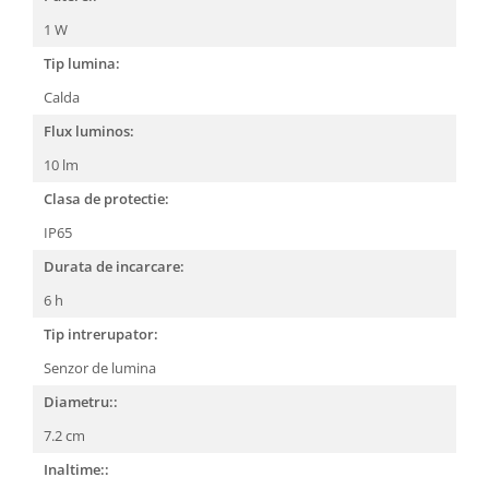
1 W
Tip lumina:
Calda
Flux luminos:
10 lm
Clasa de protectie:
IP65
Durata de incarcare:
6 h
Tip intrerupator:
Senzor de lumina
Diametru::
7.2 cm
Inaltime::