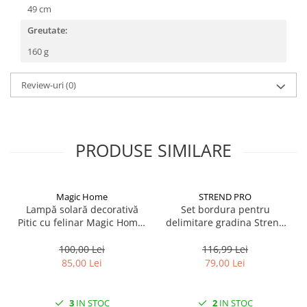
49 cm
Greutate:
160 g
Review-uri
(0)
PRODUSE SIMILARE
Magic Home
STREND PRO
Lampă solară decorativă
Set bordura pentru
Pitic cu felinar Magic Home,
delimitare gradina Strend
LED multicolor, 25 cm,
Pro Garden Border 0645,
pentru grădină și curte
lungime totala 4.8 m
100,00 Lei
116,99 Lei
85,00 Lei
79,00 Lei
3
IN STOC
2
IN STOC