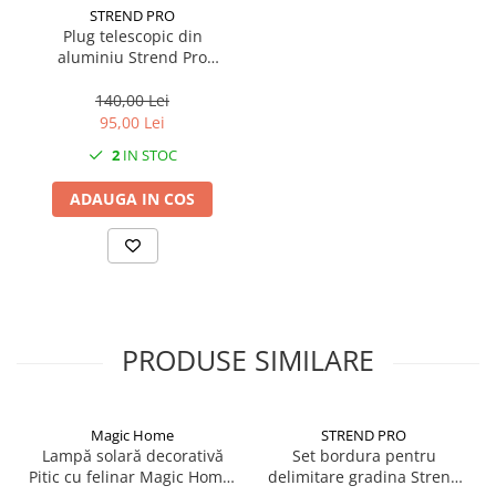
Solutii geamuri
STREND PRO
Solutii universale
Plug telescopic din
aluminiu Strend Pro
Gradina
premium pentru gradina,
Accesorii pentru gradina
1350 mm
140,00 Lei
95,00 Lei
Aparate pentru stropit gradina
2
IN STOC
Articole antidaunatori gradina
ADAUGA IN COS
Aspersoare
Furtunuri gradinarit
Ghivece si suporturi
Gratare
Hamace si leagane
PRODUSE SIMILARE
Lampi solare
Leagane copii
Magic Home
STREND PRO
Lopeti si unelte deszapezit
Lampă solară decorativă
Set bordura pentru
Mobilier gradina
Pitic cu felinar Magic Home,
delimitare gradina Strend