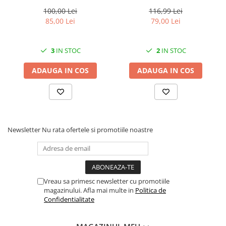
LED multicolor, 25 cm,
Pro Garden Border 0645,
Mufe si conectori irigare
pentru grădină și curte
lungime totala 4.8 m
100,00 Lei
116,99 Lei
85,00 Lei
79,00 Lei
Panouri si elemente gard
Pavaje si borduri
3
IN STOC
2
IN STOC
Programatoare stropire
Sere si solarii
ADAUGA IN COS
ADAUGA IN COS
Termometre Meteo
Umbrele si pavilioane gradina
Unelte gradinarit
Newsletter
Nu rata ofertele si promotiile noastre
HoReCa
Balsam de rufe profesional
Detergenti de vase profesionali
Pentru masini de spalat si polish
Vreau sa primesc newsletter cu promotiile
Pentru spalare manuala
magazinului. Afla mai multe in
Politica de
Confidentialitate
Detergenti lichizi profesionali
Igiena si Ingrijire personala