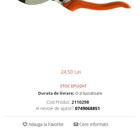
Articole organizare
Articole Sportive
Cutii postale
Electronice si electrocasnice
Incalzire si racire
Usi si porti
Constructii
Accesorii gips carton
24,50 Lei
Accesorii gresie si faianta
Accesorii pentru faianta, gresie si
STOC EPUIZAT
mozaicuri
Durata de livrare:
O zi lucratoare
Accesorii polizare si slefuire
Cod Produs:
2110298
Ai nevoie de ajutor?
0749068851
Accesorii vopsire si tencuire
Benzi
Adauga la Favorite
Cere informatii
Materiale electrice