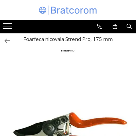
Toate Produsele
Articole animale
Foarfeca nicovala Strend Pro, 175 mm
Adapatoare animale
Hrana pentru animale
Hrana pentru caini
Hrana pentru pisici
Produse igiena externa animale
Auto
Bucatarii de vara Tuozi
Casa
Articole ambalare
Articole bucatarie
Articole mobila