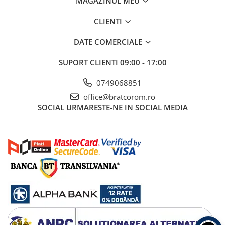
MAGAZINUL MEU
Pachet curățenie
CLIENTI
Sapun de maini profesional
Sisteme de dozaj profesionale
DATE COMERCIALE
Solutii curatenie super
SUPORT CLIENTI
09:00 - 17:00
concentrate
Solutii de curatenie profesionale
0749068851
Pentru sticla si suprafete fine
office@bratcorom.ro
SOCIAL
URMARESTE-NE IN SOCIAL MEDIA
Pentru toaleta si wc
Pentru toate suprafetele
Solutii pentru suprafetele din lemn
Solutii specializate
Solutii profesionale pentru
bucatarie
Solutii professionale pentru
spalatorii auto