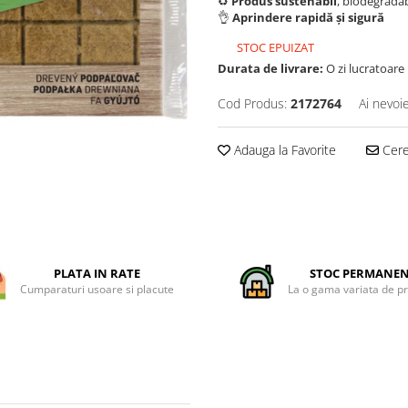
♻️
Produs sustenabil
, biodegradab
👌
Aprindere rapidă și sigură
STOC EPUIZAT
Durata de livrare:
O zi lucratoare
Cod Produs:
2172764
Ai nevoi
Adauga la Favorite
Cere 
PLATA IN RATE
STOC PERMANE
Cumparaturi usoare si placute
La o gama variata de p