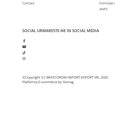
Solutii geamuri
Contact
Formular 
Solutii universale
ANPC
Gradina
Accesorii pentru gradina
SOCIAL
URMARESTE-NE IN SOCIAL MEDIA
Aparate pentru stropit gradina
Articole antidaunatori gradina
Aspersoare
Furtunuri gradinarit
Ghivece si suporturi
Gratare
©Copyright S.C BRATCOROM IMPORT-EXPORT SRL 2026
Hamace si leagane
Platforma E-commerce by Gomag
Lampi solare
Leagane copii
Lopeti si unelte deszapezit
Mobilier gradina