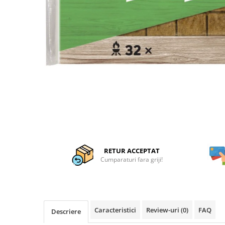
Articole organizare
Articole Sportive
Cutii postale
Electronice si electrocasnice
Incalzire si racire
Usi si porti
Constructii
Accesorii gips carton
Accesorii gresie si faianta
Accesorii pentru faianta, gresie si
mozaicuri
RETUR ACCEPTAT
Cumparaturi fara griji!
Accesorii polizare si slefuire
Accesorii vopsire si tencuire
Benzi
Caracteristici
Review-uri
(0)
FAQ
Materiale electrice
Descriere