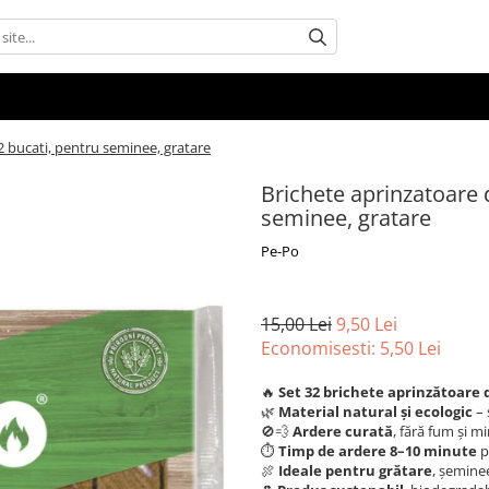
 bucati, pentru seminee, gratare
Brichete aprinzatoare 
seminee, gratare
Pe-Po
15,00 Lei
9,50 Lei
Economisesti:
5,50
Lei
🔥
Set 32 brichete aprinzătoare 
🌿
Material natural și ecologic
– 
🚫💨
Ardere curată
, fără fum și m
⏱️
Timp de ardere 8–10 minute
p
🍖
Ideale pentru grătare
, șeminee