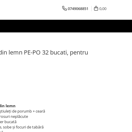
0749068851
0,00
din lemn PE-PO 32 bucati, pentru
din lemn
știuleți de porumb + ceară
irosuri neplăcute
er bucată
, sobe și focuri de tabără