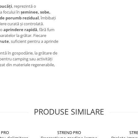
bucăți
, reprezintă o
a focului în
șeminee, sobe,
i de porumb rezidual
, îmbibați
rdere curată și controlată.
 o
aprindere rapidă
, fără fum
aratelor la grătar. Fiecare
inute
, suficient pentru a aprinde
entă în gospodărie, la grătare de
pentru camping sau activități
lizat din materiale regenerabile,
PRODUSE SIMILARE
 PRO
STREND PRO
STR