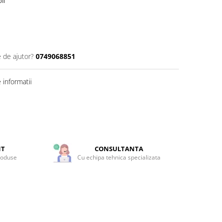
il
e de ajutor?
0749068851
informatii
NT
CONSULTANTA
roduse
Cu echipa tehnica specializata