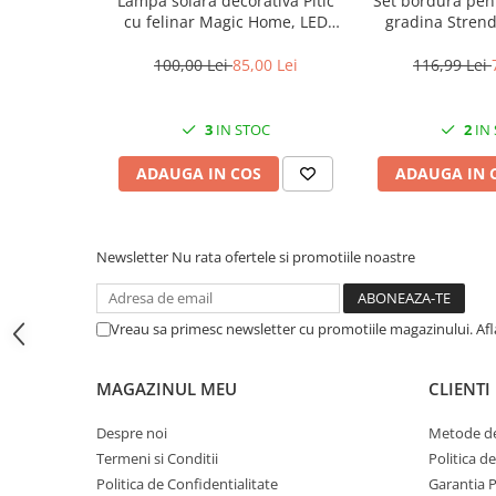
Lampă solară decorativă Pitic
Set bordura pen
cu felinar Magic Home, LED
gradina Stren
CRACIUN
multicolor, 25 cm, pentru
Border 0645, lun
Accesorii decorative
grădină și curte
m
100,00 Lei
85,00 Lei
116,99 Lei
Caciuli
Figurine si decoratiuni Craciun
3
IN STOC
2
IN
Globuri
ADAUGA IN COS
ADAUGA IN 
Instalatii de Craciun
Lumanari si candele
Newsletter
Nu rata ofertele si promotiile noastre
Suporturi lumanari
Curatenie
Cosuri de gunoi
Vreau sa primesc newsletter cu promotiile magazinului. Af
Maturi, Mopuri si galeti
MAGAZINUL MEU
CLIENTI
Prosoape de hartie si servetele
Saci gunoi
Despre noi
Metode de
Termeni si Conditii
Politica d
Servetele umede
Politica de Confidentialitate
Garantia 