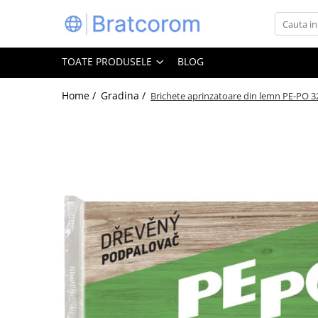
Toate Produsele
TOATE PRODUSELE
BLOG
Articole animale
Adapatoare animale
Home /
Gradina /
Brichete aprinzatoare din lemn PE-PO 32
Hrana pentru animale
Hrana pentru caini
Hrana pentru pisici
Produse igiena externa animale
Auto
Bucatarii de vara Tuozi
Casa
Articole ambalare
Articole bucatarie
Articole mobila