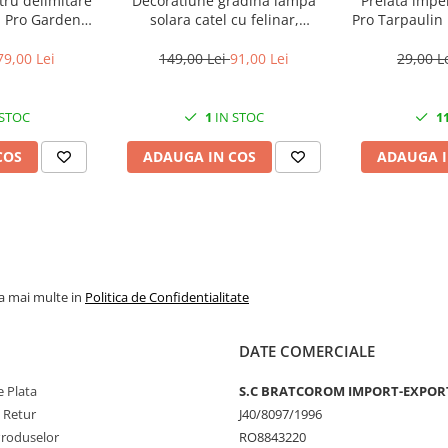
tru delimitare
Decoratiune gradina lampa
Prelata impe
d Pro Garden
solara catel cu felinar,
Pro Tarpaulin 
gime totala 4.8
24x14x25 cm
de prind
wat
79,00 Lei
149,00 Lei
91,00 Lei
29,00 L
 STOC
1
IN STOC
1
COS
ADAUGA IN COS
ADAUGA I
la mai multe in
Politica de Confidentialitate
DATE COMERCIALE
 Plata
S.C BRATCOROM IMPORT-EXPOR
e Retur
J40/8097/1996
Produselor
RO8843220