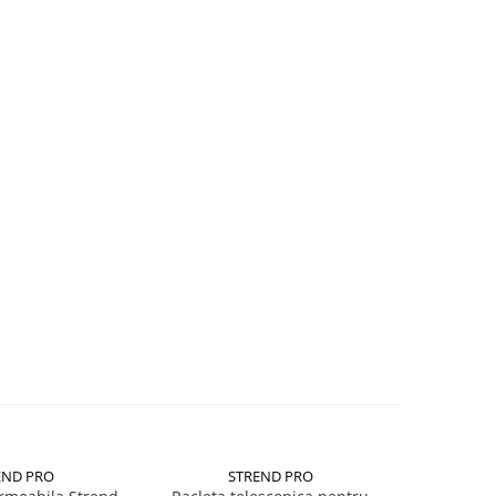
END PRO
STREND PRO
PA