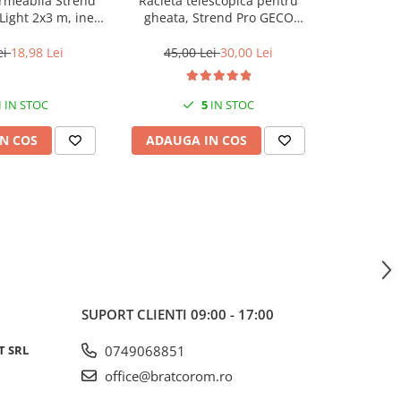
rmeabila Strend
Racleta telescopica pentru
Givechi
Light 2x3 m, inele
gheata, Strend Pro GECO
dia
ere, 65g/m²,
ICEBREAKER, perie, 87-114 cm
erproof
ei
18,98 Lei
45,00 Lei
30,00 Lei
6,0
1
IN STOC
5
IN STOC
N COS
ADAUGA IN COS
ADAUG
SUPORT CLIENTI
09:00 - 17:00
T SRL
0749068851
office@bratcorom.ro