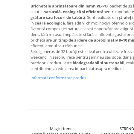
Becuri
Brichetele aprinzătoare din lemn PE-PO
, pachet de
32 
Prize
soluție
naturală, ecologică și eficientă
pentru aprindere
Sanitare
grătare sau focuri de tabără
. Sunt realizate din
știuleț
în
ceară ecologică
, fără aditivi chimici nocivi, oferind o a
Sarma constructii
Datorită compoziției naturale, aceste aprinzătoare asigură
dens, fără mirosuri neplăcute și fără a influența gustul prep
Scule, unelte si masini
brichetă are un
timp de ardere de aproximativ 8–10 m
Sfoara si franghii
eficient lemnul sau cărbunele.
Setul generos de 32 bucăți este ideal pentru utilizare frecv
Suruburi, dibluri si accesorii
weekend, în sezonul rece pentru șemineu sau sobă, dar și 
prindere
outdoor. Produsul este
biodegradabil și sustenabil
, rea
Corpuri de iluminat
contribuind la reducerea impactului asupra mediului.
Aplice si plafoniere
Informatii conformitate produs
Lustre si pendule
Spoturi
Accesorii corpuri de iluminat
Lampi de veghe copii
Proiectoare
Magic Home
STREND
Veioze si lampi