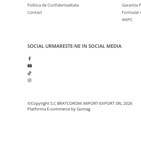
Solutii geamuri
Politica de Confidentialitate
Garantia 
Solutii universale
Contact
Formular 
Gradina
ANPC
Accesorii pentru gradina
Aparate pentru stropit gradina
SOCIAL
URMARESTE-NE IN SOCIAL MEDIA
Articole antidaunatori gradina
Aspersoare
Furtunuri gradinarit
Ghivece si suporturi
Gratare
Hamace si leagane
©Copyright S.C BRATCOROM IMPORT-EXPORT SRL 2026
Lampi solare
Platforma E-commerce by Gomag
Leagane copii
Lopeti si unelte deszapezit
Mobilier gradina