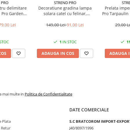
 PRO
STREND PRO
STR
tru delimitare
Decoratiune gradina lampa
Prelata impe
d Pro Garden
solara catel cu felinar,
Pro Tarpaulin 
gime totala 4.8
24x14x25 cm
de prind
wat
79,00 Lei
149,00 Lei
91,00 Lei
29,00 L
 STOC
1
IN STOC
1
COS
ADAUGA IN COS
ADAUGA I
la mai multe in
Politica de Confidentialitate
DATE COMERCIALE
 Plata
S.C BRATCOROM IMPORT-EXPOR
e Retur
J40/8097/1996