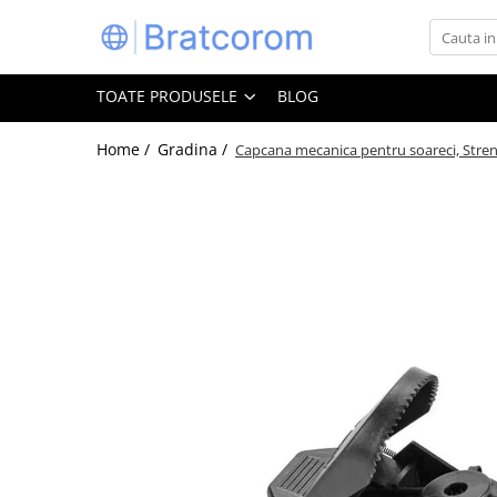
Toate Produsele
TOATE PRODUSELE
BLOG
Articole animale
Adapatoare animale
Home /
Gradina /
Capcana mecanica pentru soareci, Stren
Hrana pentru animale
Hrana pentru caini
Hrana pentru pisici
Produse igiena externa animale
Auto
Bucatarii de vara Tuozi
Casa
Articole ambalare
Articole bucatarie
Articole mobila