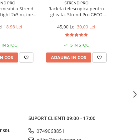
END PRO
STREND PRO
PA
rmeabila Strend
Racleta telescopica pentru
Givechi
Light 2x3 m, inele
gheata, Strend Pro GECO
dia
ere, 65g/m²,
ICEBREAKER, perie, 87-114 cm
erproof
ei
18,98 Lei
45,00 Lei
30,00 Lei
6,0
1
IN STOC
5
IN STOC
N COS
ADAUGA IN COS
ADAUG
SUPORT CLIENTI
09:00 - 17:00
T SRL
0749068851
office@bratcorom.ro