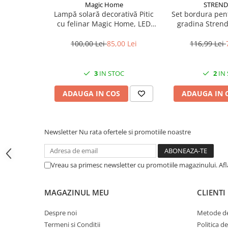
Magic Home
STREND
CRACIUN
Lampă solară decorativă Pitic
Set bordura pen
cu felinar Magic Home, LED
gradina Stren
Accesorii decorative
multicolor, 25 cm, pentru
Border 0645, lun
Caciuli
grădină și curte
m
100,00 Lei
85,00 Lei
116,99 Lei
Figurine si decoratiuni Craciun
Globuri
3
IN STOC
2
IN
Instalatii de Craciun
ADAUGA IN COS
ADAUGA IN 
Lumanari si candele
Suporturi lumanari
Newsletter
Nu rata ofertele si promotiile noastre
Curatenie
Cosuri de gunoi
Maturi, Mopuri si galeti
Vreau sa primesc newsletter cu promotiile magazinului. Af
Prosoape de hartie si servetele
MAGAZINUL MEU
CLIENTI
Saci gunoi
Servetele umede
Despre noi
Metode de
Termeni si Conditii
Politica d