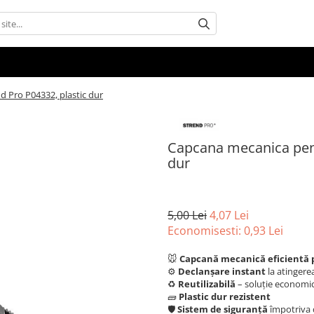
d Pro P04332, plastic dur
Capcana mecanica pent
dur
5,00 Lei
4,07 Lei
Economisesti:
0,93
Lei
🐭
Capcană mecanică eficientă 
⚙️
Declanșare instant
la atingere
♻️
Reutilizabilă
– soluție economi
🧱
Plastic dur rezistent
🛡️
Sistem de siguranță
împotriva d