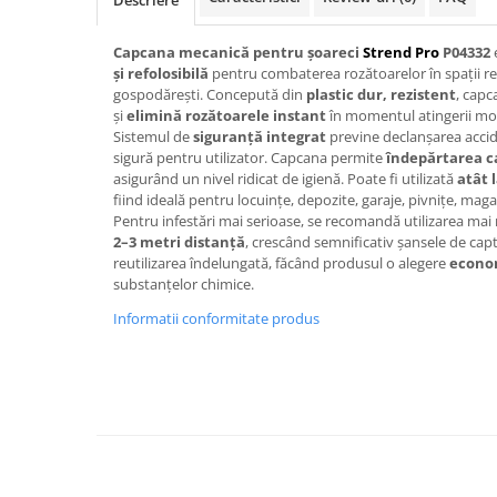
Descriere
Becuri
Prize
Capcana mecanică pentru șoareci
Strend Pro
P04332
Sanitare
și refolosibilă
pentru combaterea rozătoarelor în spații re
Sarma constructii
gospodărești. Concepută din
plastic dur, rezistent
, cap
și
elimină rozătoarele instant
în momentul atingerii mo
Scule, unelte si masini
Sistemul de
siguranță integrat
previne declanșarea acci
sigură pentru utilizator. Capcana permite
îndepărtarea ca
Sfoara si franghii
asigurând un nivel ridicat de igienă. Poate fi utilizată
atât l
Suruburi, dibluri si accesorii
fiind ideală pentru locuințe, depozite, garaje, pivnițe, maga
prindere
Pentru infestări mai serioase, se recomandă utilizarea ma
2–3 metri distanță
, crescând semnificativ șansele de cap
Corpuri de iluminat
reutilizarea îndelungată, făcând produsul o alegere
econom
Aplice si plafoniere
substanțelor chimice.
Lustre si pendule
Informatii conformitate produs
Spoturi
Accesorii corpuri de iluminat
Lampi de veghe copii
Proiectoare
Veioze si lampi