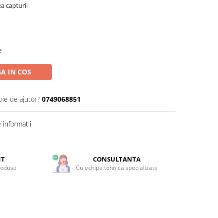
a capturii
e
A IN COS
oie de ajutor?
0749068851
informatii
NT
CONSULTANTA
roduse
Cu echipa tehnica specializata