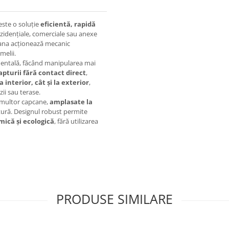
este o soluție
eficientă, rapidă
zidențiale, comerciale sau anexe
cana acționează mecanic
melii.
dentală, făcând manipularea mai
pturii fără contact direct
,
a interior, cât și la exterior
,
zii sau terase.
i multor capcane,
amplasate la
tură. Designul robust permite
ică și ecologică
, fără utilizarea
PRODUSE SIMILARE