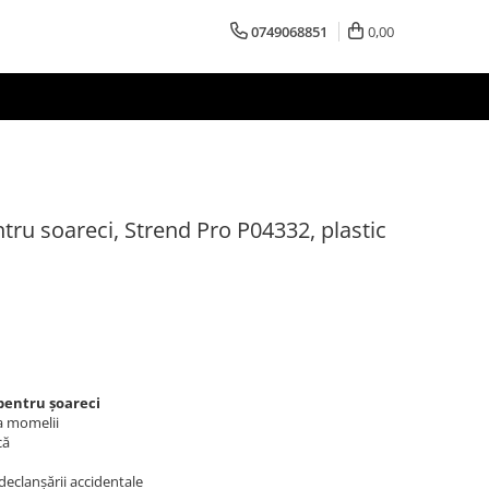
0749068851
0,00
ru soareci, Strend Pro P04332, plastic
pentru șoareci
a momelii
că
eclanșării accidentale