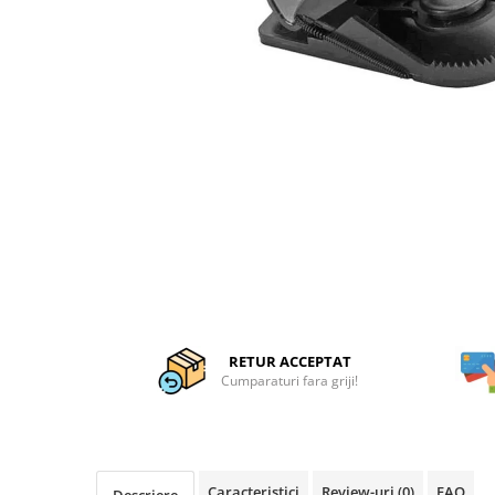
Articole organizare
Articole Sportive
Cutii postale
Electronice si electrocasnice
Incalzire si racire
Usi si porti
Constructii
Accesorii gips carton
Accesorii gresie si faianta
Accesorii pentru faianta, gresie si
mozaicuri
Accesorii polizare si slefuire
RETUR ACCEPTAT
Cumparaturi fara griji!
Accesorii vopsire si tencuire
Benzi
Materiale electrice
Caracteristici
Review-uri
(0)
FAQ