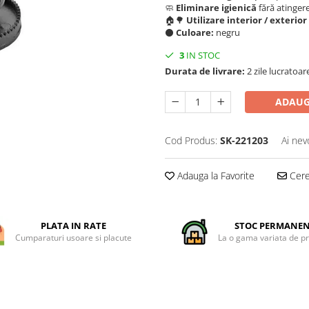
🧼
Eliminare igienică
fără atingere
🏠🌳
Utilizare interior / exterior
⚫
Culoare:
negru
3
IN STOC
Durata de livrare:
2 zile lucratoar
ADAUG
Cod Produs:
SK-221203
Ai nev
Adauga la Favorite
Cere 
PLATA IN RATE
STOC PERMANE
Cumparaturi usoare si placute
La o gama variata de p