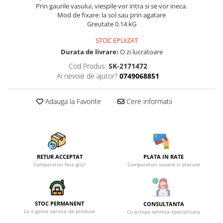
Becuri
Prin gaurile vasului, viespile vor intra si se vor ineca.
Prize
Mod de fixare: la sol sau prin agatare
Greutate 0.14 kG
Sanitare
STOC EPUIZAT
Sarma constructii
Durata de livrare:
O zi lucratoare
Scule, unelte si masini
Cod Produs:
SK-2171472
Sfoara si franghii
Ai nevoie de ajutor?
0749068851
Suruburi, dibluri si accesorii
prindere
Adauga la Favorite
Cere informatii
Corpuri de iluminat
Aplice si plafoniere
Lustre si pendule
RETUR ACCEPTAT
PLATA IN RATE
Spoturi
Cumparaturi fara griji!
Cumparaturi usoare si placute
Accesorii corpuri de iluminat
Lampi de veghe copii
STOC PERMANENT
Proiectoare
CONSULTANTA
La o gama variata de produse
Cu echipa tehnica specializata
Veioze si lampi