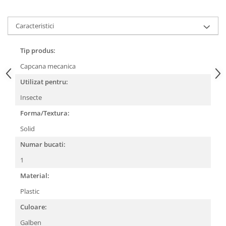
CRACIUN
Accesorii decorative
Caracteristici
Caciuli
Tip produs:
Figurine si decoratiuni Craciun
Capcana mecanica
Globuri
Utilizat pentru:
Instalatii de Craciun
Insecte
Lumanari si candele
Forma/Textura:
Suporturi lumanari
Solid
Curatenie
Numar bucati:
Cosuri de gunoi
1
Maturi, Mopuri si galeti
Material:
Prosoape de hartie si servetele
Plastic
Saci gunoi
Culoare:
Servetele umede
Galben