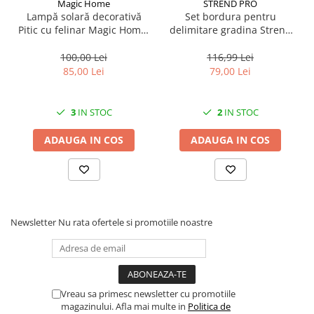
Magic Home
STREND PRO
Mufe si conectori irigare
Lampă solară decorativă
Set bordura pentru
Pitic cu felinar Magic Home,
delimitare gradina Strend
Panouri si elemente gard
LED multicolor, 25 cm,
Pro Garden Border 0645,
Pavaje si borduri
pentru grădină și curte
lungime totala 4.8 m
100,00 Lei
116,99 Lei
85,00 Lei
79,00 Lei
Programatoare stropire
Sere si solarii
3
IN STOC
2
IN STOC
Termometre Meteo
Umbrele si pavilioane gradina
ADAUGA IN COS
ADAUGA IN COS
Unelte gradinarit
HoReCa
Balsam de rufe profesional
Detergenti de vase profesionali
Newsletter
Nu rata ofertele si promotiile noastre
Pentru masini de spalat si polish
Pentru spalare manuala
Detergenti lichizi profesionali
Vreau sa primesc newsletter cu promotiile
Igiena si Ingrijire personala
magazinului. Afla mai multe in
Politica de