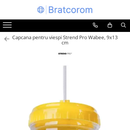
Toate Produsele
Articole animale
Capcana pentru viespi Strend Pro Wabee, 9x13
Adapatoare animale
cm
Hrana pentru animale
Hrana pentru caini
Hrana pentru pisici
Produse igiena externa animale
Auto
Bucatarii de vara Tuozi
Casa
Articole ambalare
Articole bucatarie
Articole mobila