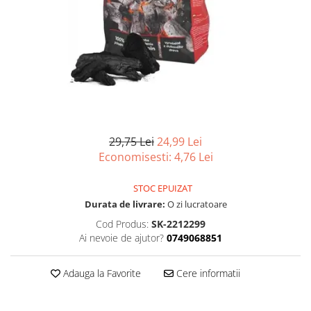
Scule, unelte si masini
Pentru sticla si suprafete fine
Mufe si conectori irigare
Pentru toaleta si wc
Sfoara si franghii
Panouri si elemente gard
Pentru toate suprafetele
Suruburi, dibluri si accesorii
Solutii pentru suprafetele din lemn
prindere
Pavaje si borduri
Solutii specializate
Programatoare stropire
Solutii profesionale pentru
Sere si solarii
bucatarie
Termometre Meteo
Solutii professionale pentru
spalatorii auto
29,75 Lei
24,99 Lei
Umbrele si pavilioane gradina
Economisesti:
4,76
Lei
Unelte gradinarit
STOC EPUIZAT
Durata de livrare:
O zi lucratoare
Cod Produs:
SK-2212299
Ai nevoie de ajutor?
0749068851
Adauga la Favorite
Cere informatii