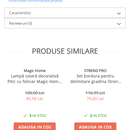
Informatii conformitate produs
Caracteristici
Review-uri
(0)
PRODUSE SIMILARE
Magic Home
STREND PRO
Lampă solară decorativă
Set bordura pentru
Pitic cu felinar Magic Home,
delimitare gradina Strend
LED multicolor, 25 cm,
Pro Garden Border 0645,
pentru grădină și curte
lungime totala 4.8 m
100,00 Lei
116,99 Lei
85,00 Lei
79,00 Lei
3
IN STOC
2
IN STOC
ADAUGA IN COS
ADAUGA IN COS