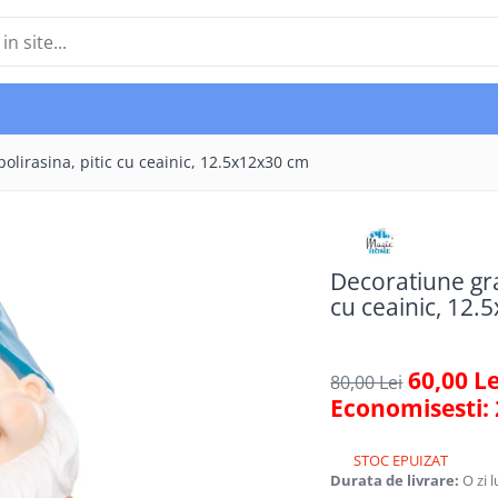
lirasina, pitic cu ceainic, 12.5x12x30 cm
Decoratiune gra
cu ceainic, 12
60,00 Le
80,00 Lei
Economisesti:
STOC EPUIZAT
Durata de livrare:
O zi 