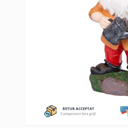
Articole organizare
Articole Sportive
Cutii postale
Electronice si electrocasnice
Incalzire si racire
Usi si porti
Constructii
Accesorii gips carton
Accesorii gresie si faianta
Accesorii pentru faianta, gresie si
mozaicuri
Accesorii polizare si slefuire
Accesorii vopsire si tencuire
RETUR ACCEPTAT
Benzi
Cumparaturi fara griji!
Materiale electrice