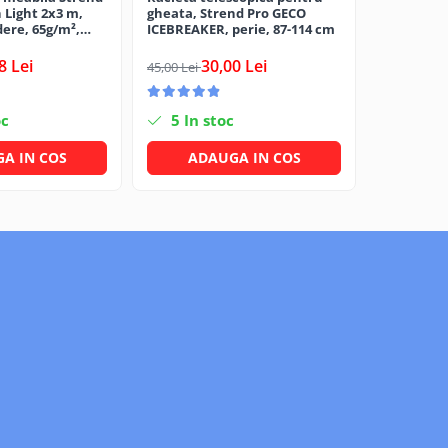
 Light 2x3 m,
gheata, Strend Pro GECO
diamentru
dere, 65g/m²,
ICEBREAKER, perie, 87-114 cm
3,
6,00 Lei
8 Lei
30,00 Lei
45,00 Lei
oc
5
In stoc
3
In s
A IN COS
ADAUGA IN COS
ADA