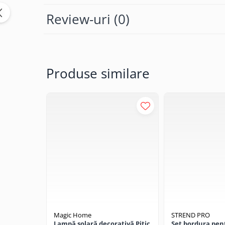
CRACIUN
Review-uri
(0)
Accesorii decorative
Caciuli
Figurine si decoratiuni Craciun
Produse similare
Globuri
Instalatii de Craciun
Lumanari si candele
Suporturi lumanari
Curatenie
Cosuri de gunoi
Maturi, Mopuri si galeti
Prosoape de hartie si servetele
Saci gunoi
Servetele umede
Magic Home
STREND PRO
Lampă solară decorativă Pitic
Set bordura pen