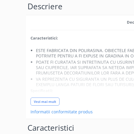
Becuri
Descriere
Prize
Sanitare
Dec
Sarma constructii
Scule, unelte si masini
Caracteristici:
Sfoara si franghii
ESTE FABRICATA DIN POLIRASINA. OBIECTELE FA
Suruburi, dibluri si accesorii
POTRIVITE PENTRU A FI EXPUSE IN GRADINA IN 
prindere
POATE FI CURATATA SI INTRETINUTA CU USURIN
SAU CIUPERCILE, IAR SUPRAFATA SA NETEDA IM
Corpuri de iluminat
FRUMUSETEA DECORATIUNILOR LOR FARA A DEPU
Aplice si plafoniere
VA REPREZENTA CU SIGURANTA UN PLUS DE CULO
EXEMPLU LANGA PATURI DE FLORI SAU TUFISURI)
Lustre si pendule
Specificatii:
Spoturi
Vezi mai mult
LUNGIME: 12.5 CM
Accesorii corpuri de iluminat
LATIME: 12 CM
Informatii conformitate produs
Lampi de veghe copii
INALTIME: 30 CM
MATERIAL: POLIRASINA
Proiectoare
Caracteristici
Veioze si lampi