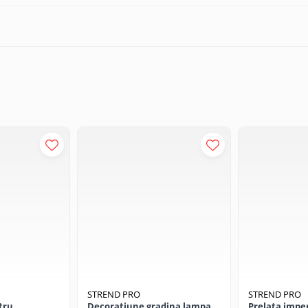
STREND PRO
STREND PRO
tru
Decoratiune gradina lampa
Prelata impe