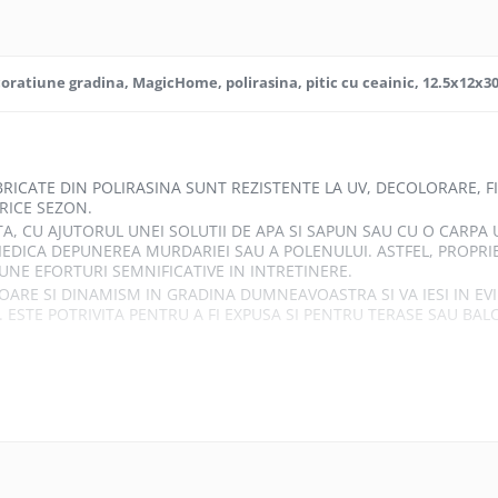
oratiune gradina, MagicHome, polirasina, pitic cu ceainic, 12.5x12x3
BRICATE DIN POLIRASINA SUNT REZISTENTE LA UV, DECOLORARE, F
ORICE SEZON.
TA, CU AJUTORUL UNEI SOLUTII DE APA SI SAPUN SAU CU O CARP
PIEDICA DEPUNEREA MURDARIEI SAU A POLENULUI. ASTFEL, PROPRI
NE EFORTURI SEMNIFICATIVE IN INTRETINERE.
ARE SI DINAMISM IN GRADINA DUMNEAVOASTRA SI VA IESI IN EV
. ESTE POTRIVITA PENTRU A FI EXPUSA SI PENTRU TERASE SAU BAL