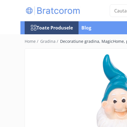
Toate Produsele
Toate Produsele
Blog
Articole animale
Adapatoare animale
Home /
Gradina /
Decoratiune gradina, MagicHome, po
Hrana pentru animale
Hrana pentru caini
Hrana pentru pisici
Produse igiena externa animale
Auto
Bucatarii de vara Tuozi
Casa
Articole ambalare
Articole bucatarie
Articole mobila