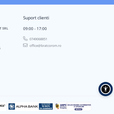
Suport clienti
T SRL
09:00 - 17:00
0749068851
office@bratcorom.ro
6