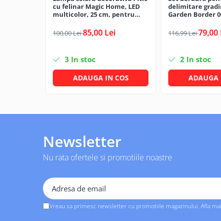
Solutii geamuri
cu felinar Magic Home, LED
delimitare grad
multicolor, 25 cm, pentru
Garden Border 0
Solutii universale
grădină și curte
totala 4.8 m
Gradina
85,00 Lei
79,00 
100,00 Lei
116,99 Lei
Accesorii pentru gradina
Aparate pentru stropit gradina
3
In stoc
2
In stoc
Articole antidaunatori gradina
ADAUGA IN COS
ADAUGA 
Aspersoare
Furtunuri gradinarit
Ghivece si suporturi
Gratare
Newsletter
Hamace si leagane
Nu rata ofertele si promotiile noastre
Lampi solare
Leagane copii
Lopeti si unelte deszapezit
Vreau sa primesc newsletter cu promotiile magazinului. Afla ma
Mobilier gradina