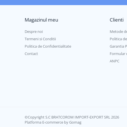
Mufe si conectori irigare
Panouri si elemente gard
Magazinul meu
Clienti
Pavaje si borduri
Programatoare stropire
Despre noi
Metode de
Sere si solarii
Termeni si Conditii
Politica d
Politica de Confidentialitate
Garantia 
Termometre Meteo
Contact
Formular 
Umbrele si pavilioane gradina
ANPC
Unelte gradinarit
HoReCa
Balsam de rufe profesional
Detergenti de vase profesionali
Pentru masini de spalat si polish
Pentru spalare manuala
Detergenti lichizi profesionali
©Copyright S.C BRATCOROM IMPORT-EXPORT SRL 2026
Igiena si Ingrijire personala
Platforma E-commerce by Gomag