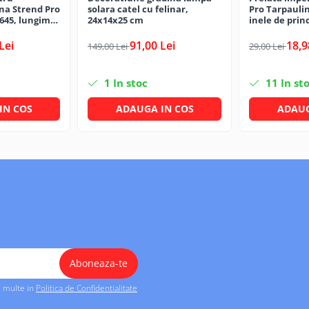
ina Strend Pro
solara catel cu felinar,
Pro Tarpaulin
645, lungime
24x14x25 cm
inele de prin
waterproof
Lei
91,00 Lei
18,9
149,00 Lei
29,00 Lei
1
In stoc
11
In st
IN COS
ADAUGA IN COS
ADAUG
i multe in
Politica de Confidentialitate