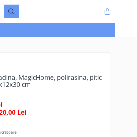
dina, MagicHome, polirasina, pitic
.5x12x30 cm
i
20,00
Lei
lucratoare