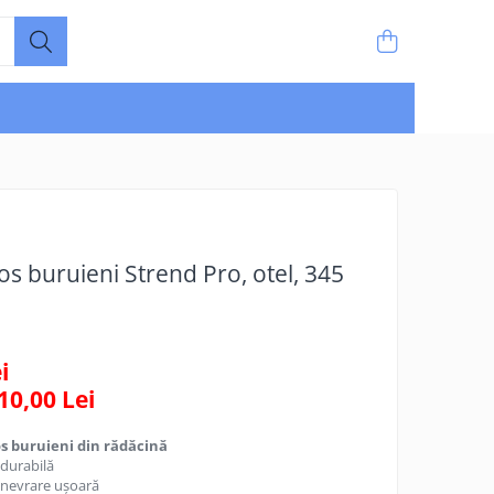
cos buruieni Strend Pro, otel, 345
i
10,00
Lei
os buruieni din rădăcină
 durabilă
anevrare ușoară