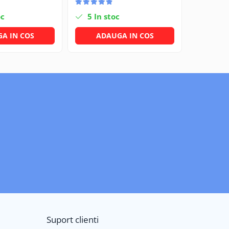
oc
5
In stoc
3
In s
A IN COS
ADAUGA IN COS
ADA
Suport clienti