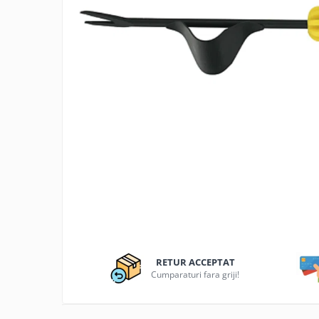
Articole organizare
Articole Sportive
Cutii postale
Electronice si electrocasnice
Incalzire si racire
Usi si porti
Constructii
Accesorii gips carton
Accesorii gresie si faianta
Accesorii pentru faianta, gresie si
mozaicuri
Accesorii polizare si slefuire
Accesorii vopsire si tencuire
RETUR ACCEPTAT
Cumparaturi fara griji!
Benzi
Materiale electrice