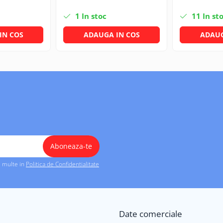
1
In stoc
11
In st
IN COS
ADAUGA IN COS
ADAUG
i multe in
Politica de Confidentialitate
Date comerciale