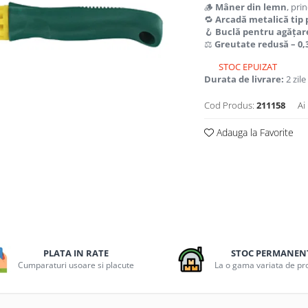
🪵
Mâner din lemn
, pri
🔁
Arcadă metalică tip 
🪝
Buclă pentru agățar
⚖️
Greutate redusă – 0,
STOC EPUIZAT
Durata de livrare:
2 zile
Cod Produs:
211158
Ai
Adauga la Favorite
PLATA IN RATE
STOC PERMANEN
Cumparaturi usoare si placute
La o gama variata de p