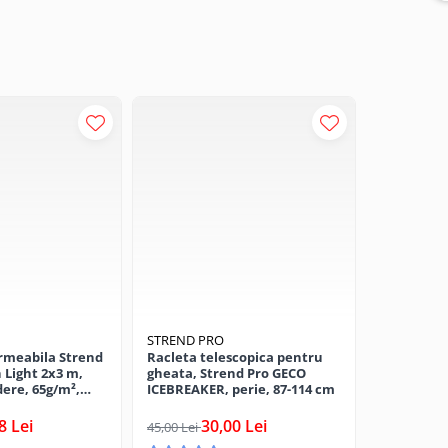
STREND PRO
PATROL G
rmeabila Strend
Racleta telescopica pentru
Givechi pa
 Light 2x3 m,
gheata, Strend Pro GECO
diamentru
dere, 65g/m²,
ICEBREAKER, perie, 87-114 cm
3,
6,00 Lei
8 Lei
30,00 Lei
45,00 Lei