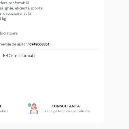
ndere confortabilă
pârghie
, eficiență sporită
e
, depozitare facilă
3 kg
 lucratoare
 nevoie de ajutor?
0749068851
Cere informatii
T
CONSULTANTA
roduse
Cu echipa tehnica specializata