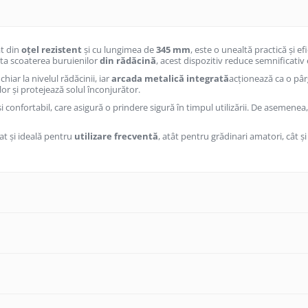
at din
oțel rezistent
și cu lungimea de
345 mm
, este o unealtă practică și e
ita scoaterea buruienilor
din rădăcină
, acest dispozitiv reduce semnificativ e
, chiar la nivelul rădăcinii, iar
arcada metalică integrată
acționează ca o pâr
lor și protejează solul înconjurător.
i confortabil, care asigură o prindere sigură în timpul utilizării. De asemene
at și ideală pentru
utilizare frecventă
, atât pentru grădinari amatori, cât ș