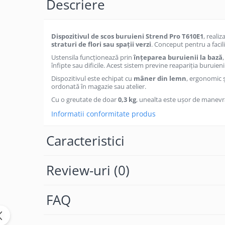
Descriere
Becuri
Prize
Sanitare
Dispozitivul de scos buruieni Strend Pro T610E1
, realiz
Sarma constructii
straturi de flori sau spații verzi
. Conceput pentru a facil
Ustensila funcționează prin
înțeparea buruienii la bază
Scule, unelte si masini
înfipte sau dificile. Acest sistem previne reapariția buruieni
Sfoara si franghii
Dispozitivul este echipat cu
mâner din lemn
, ergonomic ș
ordonată în magazie sau atelier.
Suruburi, dibluri si accesorii
prindere
Cu o greutate de doar
0,3 kg
, unealta este ușor de manevr
Informatii conformitate produs
Corpuri de iluminat
Aplice si plafoniere
Caracteristici
Lustre si pendule
Spoturi
Review-uri
(0)
Accesorii corpuri de iluminat
Lampi de veghe copii
FAQ
Proiectoare
Veioze si lampi