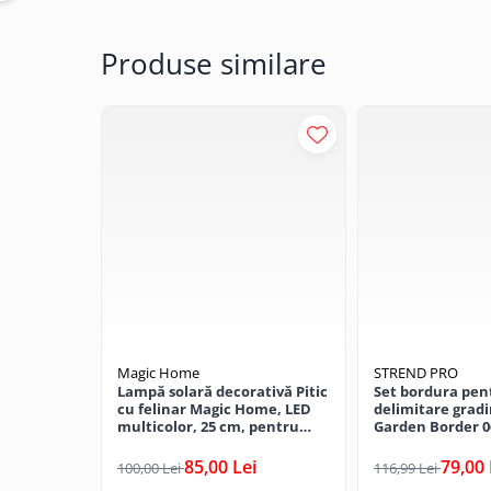
CRACIUN
Produse similare
Accesorii decorative
Caciuli
Figurine si decoratiuni Craciun
Globuri
Instalatii de Craciun
Lumanari si candele
Suporturi lumanari
Curatenie
Cosuri de gunoi
Maturi, Mopuri si galeti
Magic Home
STREND PRO
Prosoape de hartie si servetele
Lampă solară decorativă Pitic
Set bordura pen
cu felinar Magic Home, LED
delimitare grad
Saci gunoi
multicolor, 25 cm, pentru
Garden Border 0
grădină și curte
totala 4.8 m
Servetele umede
85,00 Lei
79,00 
100,00 Lei
116,99 Lei