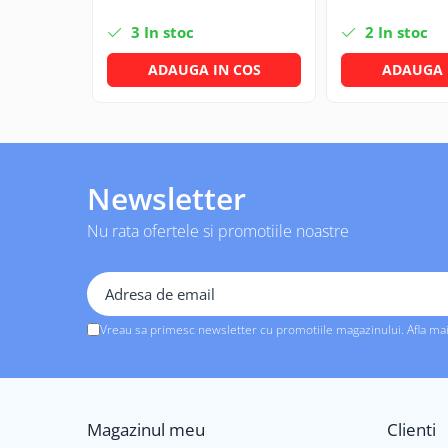
Solutii geamuri
Solutii universale
3
In stoc
2
In stoc
Gradina
ADAUGA IN COS
ADAUGA 
Accesorii pentru gradina
Aparate pentru stropit gradina
Articole antidaunatori gradina
Aspersoare
Newsletter
Furtunuri gradinarit
Nu rata ofertele si promotiile noastre
Ghivece si suporturi
Gratare
Hamace si leagane
Vreau sa primesc newsletter cu promotiile magazinului. Afla ma
Lampi solare
Leagane copii
Lopeti si unelte deszapezit
Magazinul meu
Clienti
Mobilier gradina