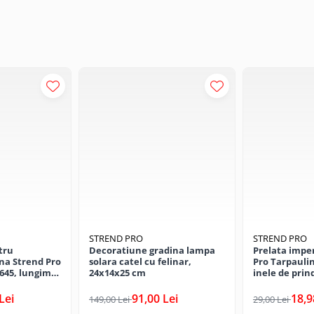
STREND PRO
STREND PRO
tru
Decoratiune gradina lampa
Prelata impe
ina Strend Pro
solara catel cu felinar,
Pro Tarpaulin
645, lungime
24x14x25 cm
inele de prin
waterproof
Lei
91,00 Lei
18,9
149,00 Lei
29,00 Lei