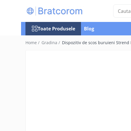
Toate Produsele
Toate Produsele
Blog
Articole animale
Adapatoare animale
Home /
Gradina /
Dispozitiv de scos buruieni Strend
Hrana pentru animale
Hrana pentru caini
Hrana pentru pisici
Produse igiena externa animale
Auto
Bucatarii de vara Tuozi
Casa
Articole ambalare
Articole bucatarie
Articole mobila