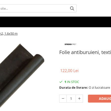
/m2, 1.6x50 m
Folie antiburuieni, tex
122,00 Lei
1
IN STOC
Durata de livrare:
O zi lucratoare
ADAUG