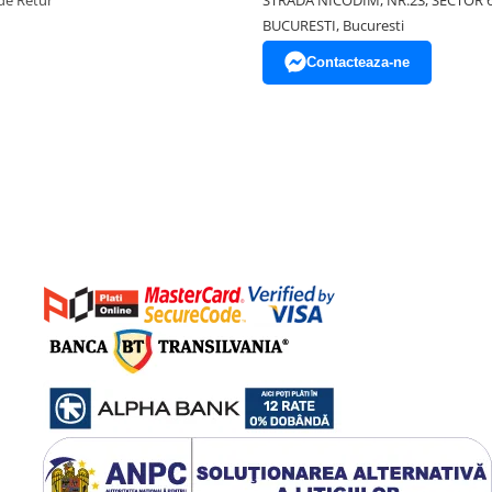
de Retur
STRADA NICODIM, NR.23, SECTOR 
BUCURESTI, Bucuresti
Contacteaza-ne