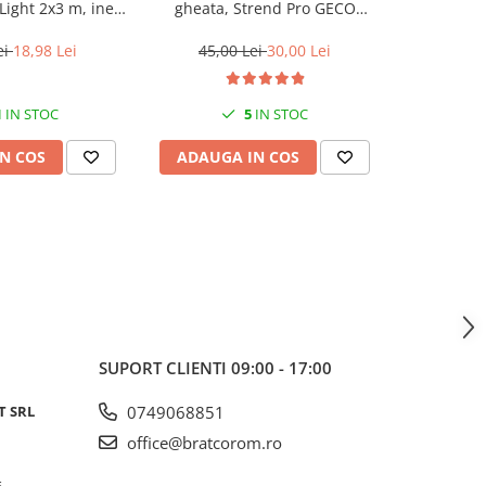
Light 2x3 m, inele
gheata, Strend Pro GECO
dia
ere, 65g/m²,
ICEBREAKER, perie, 87-114 cm
erproof
ei
18,98 Lei
45,00 Lei
30,00 Lei
6,0
1
IN STOC
5
IN STOC
N COS
ADAUGA IN COS
ADAUG
SUPORT CLIENTI
09:00 - 17:00
T SRL
0749068851
office@bratcorom.ro