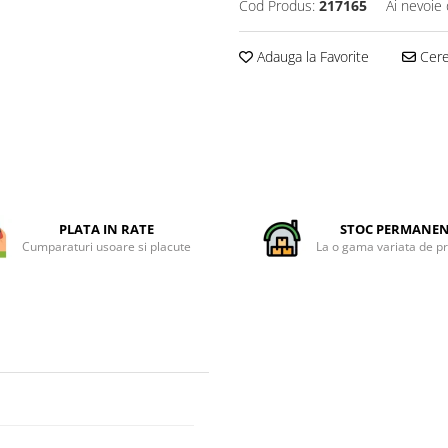
Cod Produs:
217165
Ai nevoie 
Adauga la Favorite
Cere 
PLATA IN RATE
STOC PERMANE
Cumparaturi usoare si placute
La o gama variata de p