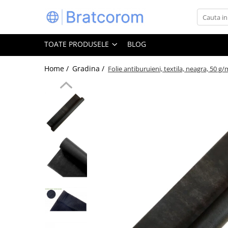
Toate Produsele
TOATE PRODUSELE
BLOG
Articole animale
Adapatoare animale
Home /
Gradina /
Folie antiburuieni, textila, neagra, 50 g
Hrana pentru animale
Hrana pentru caini
Hrana pentru pisici
Produse igiena externa animale
Auto
Bucatarii de vara Tuozi
Casa
Articole ambalare
Articole bucatarie
Articole mobila