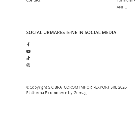
Solutii geamuri
Contact
Formular 
ANPC
Solutii universale
Gradina
Accesorii pentru gradina
SOCIAL
URMARESTE-NE IN SOCIAL MEDIA
Aparate pentru stropit gradina
Articole antidaunatori gradina
Aspersoare
Furtunuri gradinarit
Ghivece si suporturi
Gratare
©Copyright S.C BRATCOROM IMPORT-EXPORT SRL 2026
Hamace si leagane
Platforma E-commerce by Gomag
Lampi solare
Leagane copii
Lopeti si unelte deszapezit
Mobilier gradina