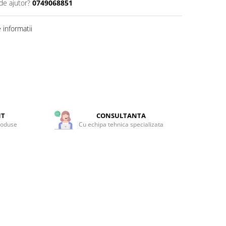
de ajutor?
0749068851
informatii
NT
CONSULTANTA
roduse
Cu echipa tehnica specializata