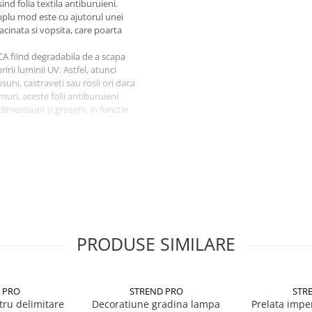
d folia textila antiburuieni.
simplu mod este cu ajutorul unei
acinata si vopsita, care poarta
A fiind degradabila de a scapa
irii luminii UV. Astfel, atunci
psuni, castraveti sau rosii ori daca
muri, aceste folii antiburuieni
 dimensiuni si grosimi, in functie
 curatare a pamantului, apoi
 de nutrienti, astfel incat
n cele mai OPTIME conditii.
eratura constanta, iar radacinile
eta pe timpul iernii.
mai multi ani, iar zona unde este
ra a fi nevoie sa mai depui
PRODUSE SIMILARE
 crustei solului.
 ale solului si a apei..
ENTA la UV.
 PRO
STREND PRO
STR
nile plantelor ajutand la
tru delimitare
Decoratiune gradina lampa
Prelata impe