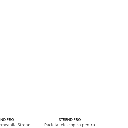
END PRO
STREND PRO
PA
rmeabila Strend
Racleta telescopica pentru
Givechi