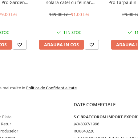
d Pro Garden
solara catel cu felinar,
Pro Tarpaulin 
ru o CRESTERE optima a plantelor
gime totala 4.8
24x14x25 cm
de prind
wat
79,00 Lei
149,00 Lei
91,00 Lei
29,00 L
eni.In locul de plantat se va taia
rin care se va face plantarea.
 STOC
1
IN STOC
1
 cca 10 cm.
COS
ADAUGA IN COS
ADAUGA I
la mai multe in
Politica de Confidentialitate
DATE COMERCIALE
 Plata
S.C BRATCOROM IMPORT-EXPOR
e Retur
J40/8097/1996
Produselor
RO8843220