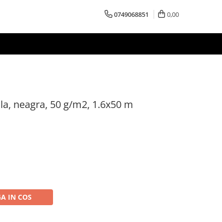
0749068851
0,00
tila, neagra, 50 g/m2, 1.6x50 m
A IN COS