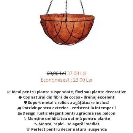
Articole organizare
Articole Sportive
Cutii postale
Electronice si electrocasnice
Incalzire si racire
Usi si porti
Constructii
Accesorii gips carton
Accesorii gresie si faianta
60,00 Lei
37,00 Lei
Economisesti:
23,00
Lei
Accesorii pentru faianta, gresie si
mozaicuri
🌿
Ideal pentru plante suspendate, flori sau plante decorative
Accesorii polizare si slefuire
🥥
Coș natural din fibră de cocos – drenaj excelent
🛡️
Suport metalic solid cu agățătoare inclusă
Accesorii vopsire si tencuire
🌧️
Potrivit pentru exterior – rezistent la intemperii
🏡
Design rustic elegant pentru grădină sau balcon
Benzi
💧
Menține umiditatea optimă pentru plante
🔧
Montaj rapid – se agață imediat
Materiale electrice
🌸
Perfect pentru decor natural suspenda