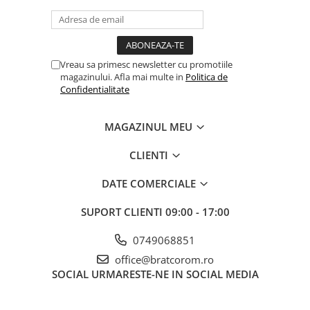
Mufe si conectori irigare
Panouri si elemente gard
Pavaje si borduri
Vreau sa primesc newsletter cu promotiile
Programatoare stropire
magazinului. Afla mai multe in
Politica de
Confidentialitate
Sere si solarii
Termometre Meteo
MAGAZINUL MEU
Umbrele si pavilioane gradina
CLIENTI
Unelte gradinarit
HoReCa
DATE COMERCIALE
Balsam de rufe profesional
SUPORT CLIENTI
09:00 - 17:00
Detergenti de vase profesionali
0749068851
Pentru masini de spalat si polish
office@bratcorom.ro
Pentru spalare manuala
SOCIAL
URMARESTE-NE IN SOCIAL MEDIA
Detergenti lichizi profesionali
Igiena si Ingrijire personala