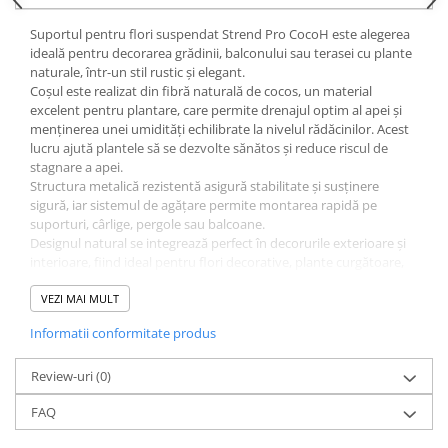
CRACIUN
Suportul pentru flori suspendat Strend Pro CocoH este alegerea
Accesorii decorative
ideală pentru decorarea grădinii, balconului sau terasei cu plante
naturale, într-un stil rustic și elegant.
Caciuli
Coșul este realizat din fibră naturală de cocos, un material
excelent pentru plantare, care permite drenajul optim al apei și
Figurine si decoratiuni Craciun
menținerea unei umidități echilibrate la nivelul rădăcinilor. Acest
Globuri
lucru ajută plantele să se dezvolte sănătos și reduce riscul de
stagnare a apei.
Instalatii de Craciun
Structura metalică rezistentă asigură stabilitate și susținere
sigură, iar sistemul de agățare permite montarea rapidă pe
Lumanari si candele
suporturi, cârlige, pergole sau balcoane.
Suporturi lumanari
Designul natural se integrează perfect în decorurile exterioare și
interioare, fiind ideal pentru flori decorative, plante curgătoare,
Curatenie
ierburi aromatice sau aranjamente suspendate.
Cosuri de gunoi
Este o soluție practică și estetică pentru amenajarea verticală a
VEZI MAI MULT
spațiului verde.
Maturi, Mopuri si galeti
⚙️ Specificații tehnice
Informatii conformitate produs
Prosoape de hartie si servetele
Brand: Strend Pro
Review-uri
(0)
Saci gunoi
Model: CocoH
Tip produs: suport flori suspendat
FAQ
Servetele umede
Dimensiuni: 35 x 35 x 17 cm