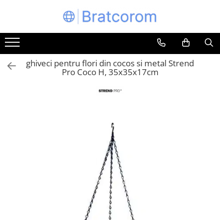
Toate Produsele
Articole animale
ghiveci pentru flori din cocos si metal Strend
Adapatoare animale
Pro Coco H, 35x35x17cm
Hrana pentru animale
Hrana pentru caini
Hrana pentru pisici
Produse igiena externa animale
Auto
Bucatarii de vara Tuozi
Casa
Articole ambalare
Articole bucatarie
Articole mobila