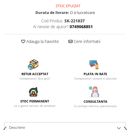
Becuri
STOC EPUIZAT
Prize
Durata de livrare:
O zi lucratoare
Sanitare
Cod Produs:
SK-221837
Sarma constructii
Ai nevoie de ajutor?
0749068851
Scule, unelte si masini
Adauga la Favorite
Cere informatii
Sfoara si franghii
Suruburi, dibluri si accesorii
prindere
Corpuri de iluminat
Aplice si plafoniere
RETUR ACCEPTAT
PLATA IN RATE
Cumparaturi fara griji!
Cumparaturi usoare si placute
Lustre si pendule
Spoturi
Accesorii corpuri de iluminat
STOC PERMANENT
CONSULTANTA
La o gama variata de produse
Cu echipa tehnica specializata
Lampi de veghe copii
Proiectoare
Descriere
Veioze si lampi