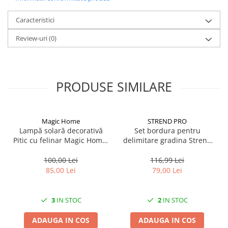
CRACIUN
Caracteristici
Accesorii decorative
Review-uri
(0)
Caciuli
Figurine si decoratiuni Craciun
Globuri
PRODUSE SIMILARE
Instalatii de Craciun
Lumanari si candele
Suporturi lumanari
Magic Home
STREND PRO
Lampă solară decorativă
Set bordura pentru
Curatenie
Pitic cu felinar Magic Home,
delimitare gradina Strend
Cosuri de gunoi
LED multicolor, 25 cm,
Pro Garden Border 0645,
pentru grădină și curte
lungime totala 4.8 m
100,00 Lei
116,99 Lei
Maturi, Mopuri si galeti
85,00 Lei
79,00 Lei
Prosoape de hartie si servetele
Saci gunoi
3
IN STOC
2
IN STOC
Servetele umede
ADAUGA IN COS
ADAUGA IN COS