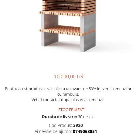
Articole organizare
Articole Sportive
Cutii postale
Electronice si electrocasnice
Incalzire si racire
Usi si porti
Constructii
Accesorii gips carton
Accesorii gresie si faianta
10.000,00 Lei
Accesorii pentru faianta, gresie si
Pentru acest produs se va solicita un avans de 50% in cazul comenzilor
mozaicuri
cu ramburs.
Accesorii polizare si slefuire
Veti fi contactat dupa plasarea comenzii.
Accesorii vopsire si tencuire
STOC EPUIZAT
Durata de livrare:
30 de zile
Benzi
Cod Produs:
3920
Materiale electrice
Ai nevoie de ajutor?
0749068851