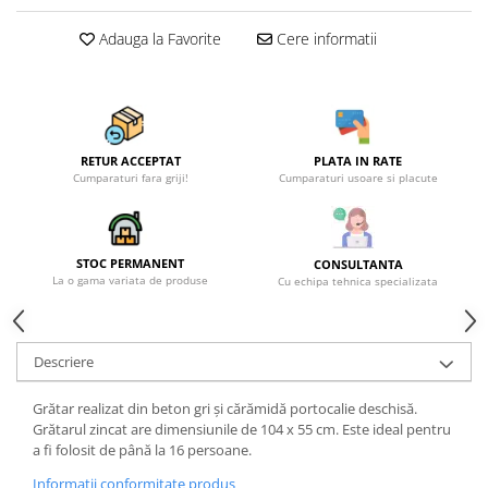
Becuri
Prize
Adauga la Favorite
Cere informatii
Sanitare
Sarma constructii
Scule, unelte si masini
Sfoara si franghii
RETUR ACCEPTAT
PLATA IN RATE
Cumparaturi fara griji!
Cumparaturi usoare si placute
Suruburi, dibluri si accesorii
prindere
Corpuri de iluminat
STOC PERMANENT
CONSULTANTA
Aplice si plafoniere
La o gama variata de produse
Cu echipa tehnica specializata
Lustre si pendule
Spoturi
Descriere
Accesorii corpuri de iluminat
Grătar realizat din beton gri și cărămidă portocalie deschisă.
Lampi de veghe copii
Grătarul zincat are dimensiunile de 104 x 55 cm. Este ideal pentru
Proiectoare
a fi folosit de până la 16 persoane.
Veioze si lampi
Informatii conformitate produs