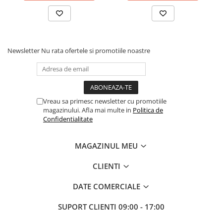
Solutii geamuri
Solutii universale
Gradina
Accesorii pentru gradina
Newsletter
Nu rata ofertele si promotiile noastre
Aparate pentru stropit gradina
Articole antidaunatori gradina
Aspersoare
Vreau sa primesc newsletter cu promotiile
Furtunuri gradinarit
magazinului. Afla mai multe in
Politica de
Confidentialitate
Ghivece si suporturi
Gratare
MAGAZINUL MEU
Hamace si leagane
CLIENTI
Lampi solare
Leagane copii
DATE COMERCIALE
Lopeti si unelte deszapezit
SUPORT CLIENTI
09:00 - 17:00
Mobilier gradina