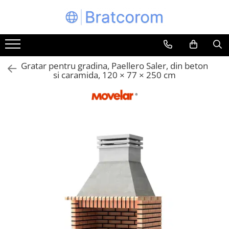
Toate Produsele
Articole animale
Gratar pentru gradina, Paellero Saler, din beton
Adapatoare animale
si caramida, 120 × 77 × 250 cm
Hrana pentru animale
Hrana pentru caini
Hrana pentru pisici
Produse igiena externa animale
Auto
Bucatarii de vara Tuozi
Casa
Articole ambalare
Articole bucatarie
Articole mobila