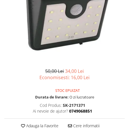
Articole organizare
Articole Sportive
Cutii postale
Electronice si electrocasnice
Incalzire si racire
Usi si porti
Constructii
Accesorii gips carton
Accesorii gresie si faianta
50,00 Lei
34,00 Lei
Economisesti:
16,00
Lei
Accesorii pentru faianta, gresie si
mozaicuri
STOC EPUIZAT
Accesorii polizare si slefuire
Durata de livrare:
O zi lucratoare
Accesorii vopsire si tencuire
Cod Produs:
SK-2171371
Ai nevoie de ajutor?
0749068851
Benzi
Materiale electrice
Adauga la Favorite
Cere informatii