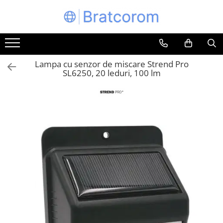
Toate Produsele
Articole animale
Lampa cu senzor de miscare Strend Pro
Adapatoare animale
SL6250, 20 leduri, 100 lm
Hrana pentru animale
Hrana pentru caini
Hrana pentru pisici
Produse igiena externa animale
Auto
Bucatarii de vara Tuozi
Casa
Articole ambalare
Articole bucatarie
Articole mobila