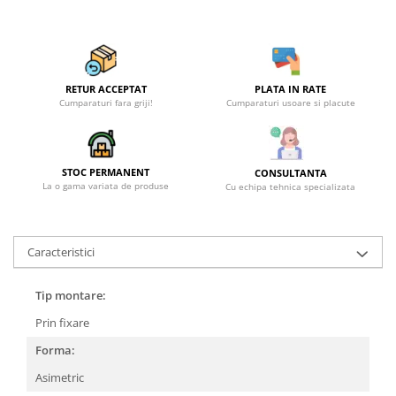
Becuri
Prize
Sanitare
Sarma constructii
RETUR ACCEPTAT
PLATA IN RATE
Scule, unelte si masini
Cumparaturi fara griji!
Cumparaturi usoare si placute
Sfoara si franghii
Suruburi, dibluri si accesorii
STOC PERMANENT
CONSULTANTA
prindere
La o gama variata de produse
Cu echipa tehnica specializata
Corpuri de iluminat
Aplice si plafoniere
Caracteristici
Lustre si pendule
Spoturi
Tip montare:
Accesorii corpuri de iluminat
Prin fixare
Lampi de veghe copii
Forma:
Proiectoare
Asimetric
Veioze si lampi