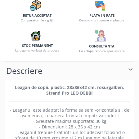
RETUR ACCEPTAT
PLATA IN RATE
Cumparaturi fara griji!
Cumparaturi usoare si placute
STOC PERMANENT
CONSULTANTA
La o gama variata de produse
Cu echipa tehnica specializata
Descriere
Leagan de copii, plastic, 28x36x42 cm, rosu/galben,
Strend Pro LEQ DEBBI
- Leaganul este adaptat la forma sa semi-orizontala si, de
asemenea, la bariera frontala impotriva caderii
- Greutate maxima suportata: 30 kg
- Dimensiuni: 28 x 36 x 42 cm
- Leaganul trebuie fixat intr-un loc adecvat folosind o
sfoara de 10 mm grosime si 2 m lungime pe laterale