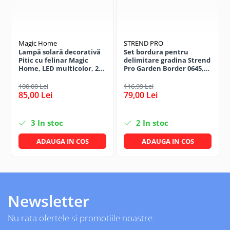
Magic Home
STREND PRO
Lampă solară decorativă
Set bordura pentru
Pitic cu felinar Magic
delimitare gradina Strend
Home, LED multicolor, 25
Pro Garden Border 0645,
cm, pentru grădină și
lungime totala 4.8 m
curte
100,00 Lei
116,99 Lei
85,00 Lei
79,00 Lei
3
In stoc
2
In stoc
ADAUGA IN COS
ADAUGA IN COS
Newsletter
Nu rata ofertele si promotiile noastre