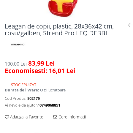
Scule, unelte si masini
Pentru sticla si suprafete fine
Mufe si conectori irigare
Pentru toaleta si wc
Sfoara si franghii
Panouri si elemente gard
Pentru toate suprafetele
Suruburi, dibluri si accesorii
Solutii pentru suprafetele din lemn
prindere
Pavaje si borduri
Leagan de copii, plastic, 28x36x42 cm,
Solutii specializate
rosu/galben, Strend Pro LEQ DEBBI
Programatoare stropire
Solutii profesionale pentru
Sere si solarii
bucatarie
Termometre Meteo
Solutii professionale pentru
spalatorii auto
Unelte gradinarit
83,99 Lei
100,00 Lei
Economisesti:
16,01
Lei
STOC EPUIZAT
Durata de livrare:
O zi lucratoare
Cod Produs:
802176
Ai nevoie de ajutor?
0749068851
Adauga la Favorite
Cere informatii