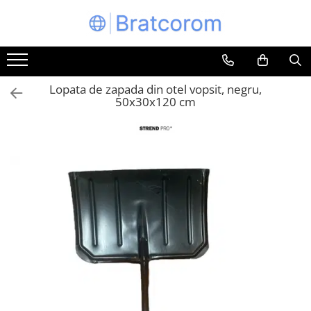
Toate Produsele
Articole animale
Lopata de zapada din otel vopsit, negru,
Adapatoare animale
50x30x120 cm
Hrana pentru animale
Hrana pentru caini
Hrana pentru pisici
Produse igiena externa animale
Auto
Bucatarii de vara Tuozi
Casa
Articole ambalare
Articole bucatarie
Articole mobila