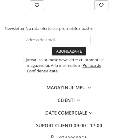
Mufe si conectori irigare
Panouri si elemente gard
Pavaje si borduri
Newsletter
Nu rata ofertele si promotiile noastre
Programatoare stropire
Sere si solarii
Termometre Meteo
Vreau sa primesc newsletter cu promotiile
Umbrele si pavilioane gradina
magazinului. Afla mai multe in
Politica de
Unelte gradinarit
Confidentialitate
HoReCa
MAGAZINUL MEU
Balsam de rufe profesional
Detergenti de vase profesionali
CLIENTI
Pentru masini de spalat si polish
DATE COMERCIALE
Pentru spalare manuala
Detergenti lichizi profesionali
SUPORT CLIENTI
09:00 - 17:00
Igiena si Ingrijire personala