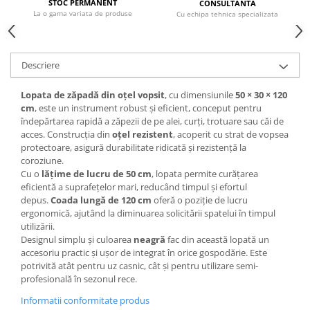
STOC PERMANENT
CONSULTANTA
La o gama variata de produse
Cu echipa tehnica specializata
CRACIUN
Accesorii decorative
Caciuli
Descriere
Figurine si decoratiuni Craciun
Lopata de zăpadă din oțel vopsit
, cu dimensiunile
50 × 30 × 120
Globuri
cm
, este un instrument robust și eficient, conceput pentru
Instalatii de Craciun
îndepărtarea rapidă a zăpezii de pe alei, curți, trotuare sau căi de
acces. Construcția din
oțel rezistent
, acoperit cu strat de vopsea
Lumanari si candele
protectoare, asigură durabilitate ridicată și rezistență la
coroziune.
Suporturi lumanari
Cu o
lățime de lucru de 50 cm
, lopata permite curățarea
Curatenie
eficientă a suprafețelor mari, reducând timpul și efortul
depus.
Coada lungă de 120 cm
oferă o poziție de lucru
Cosuri de gunoi
ergonomică, ajutând la diminuarea solicitării spatelui în timpul
Maturi, Mopuri si galeti
utilizării.
Designul simplu și culoarea
neagră
fac din această lopată un
Prosoape de hartie si servetele
accesoriu practic și ușor de integrat în orice gospodărie. Este
potrivită atât pentru uz casnic, cât și pentru utilizare semi-
Saci gunoi
profesională în sezonul rece.
Servetele umede
Informatii conformitate produs