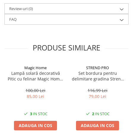
Solutii geamuri
Review-uri
(0)
Solutii universale
Gradina
FAQ
Accesorii pentru gradina
Aparate pentru stropit gradina
Articole antidaunatori gradina
PRODUSE SIMILARE
Aspersoare
Furtunuri gradinarit
Magic Home
STREND PRO
Ghivece si suporturi
Lampă solară decorativă
Set bordura pentru
Pitic cu felinar Magic Home,
delimitare gradina Strend
Gratare
LED multicolor, 25 cm,
Pro Garden Border 0645,
pentru grădină și curte
lungime totala 4.8 m
100,00 Lei
116,99 Lei
Hamace si leagane
85,00 Lei
79,00 Lei
Lampi solare
Leagane copii
3
IN STOC
2
IN STOC
Lopeti si unelte deszapezit
ADAUGA IN COS
ADAUGA IN COS
Mobilier gradina