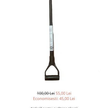
Articole organizare
Articole Sportive
Cutii postale
Electronice si electrocasnice
Incalzire si racire
Usi si porti
Constructii
Accesorii gips carton
Accesorii gresie si faianta
Accesorii pentru faianta, gresie si
mozaicuri
Accesorii polizare si slefuire
Accesorii vopsire si tencuire
100,00 Lei
55,00 Lei
Benzi
Economisesti:
45,00
Lei
Materiale electrice