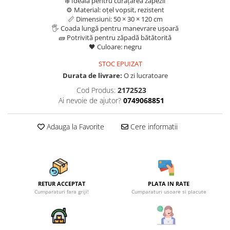
❄️ Ideală pentru curățarea zăpezii
Becuri
⚙️ Material: oțel vopsit, rezistent
Prize
📏 Dimensiuni: 50 × 30 × 120 cm
Sanitare
🖐️ Coada lungă pentru manevrare ușoară
🧱 Potrivită pentru zăpadă bătătorită
Sarma constructii
🖤 Culoare: negru
Scule, unelte si masini
STOC EPUIZAT
Durata de livrare:
O zi lucratoare
Sfoara si franghii
Cod Produs:
2172523
Suruburi, dibluri si accesorii
Ai nevoie de ajutor?
0749068851
prindere
Corpuri de iluminat
Adauga la Favorite
Cere informatii
Aplice si plafoniere
Lustre si pendule
Spoturi
Accesorii corpuri de iluminat
RETUR ACCEPTAT
PLATA IN RATE
Cumparaturi fara griji!
Cumparaturi usoare si placute
Lampi de veghe copii
Proiectoare
Veioze si lampi