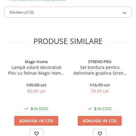
Review-uri
(0)
PRODUSE SIMILARE
Magic Home
STREND PRO
Lampă solară decorativă
Set bordura pentru
Pitic cu felinar Magic Home,
delimitare gradina Strend
LED multicolor, 25 cm,
Pro Garden Border 0645,
pentru grădină și curte
lungime totala 4.8 m
100,00 Lei
116,99 Lei
85,00 Lei
79,00 Lei
3
IN STOC
2
IN STOC
ADAUGA IN COS
ADAUGA IN COS