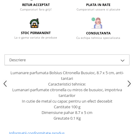
RETUR ACCEPTAT
PLATA IN RATE
Cumparaturi fara griji!
Cumparaturi usoare si placute
STOC PERMANENT
CONSULTANTA
La o gama variata de produse
Cu echipa tehnica specializata
Descriere
Lumanare parfumata Bolsius Citronella Busuioc, 8.7 x 5 cm, anti-
tantari
Caracteristici tehnice:
Lumanari parfumate citronella cu miros de busuioc, impotriva
tantarilor
In cutie de metal cu capac pentru un efect deosebit
Cantitate 100 g
Dimensiune pahar 8.7 x 5 cm
Greutate 0.1 Kg
Informatii conformitate produs