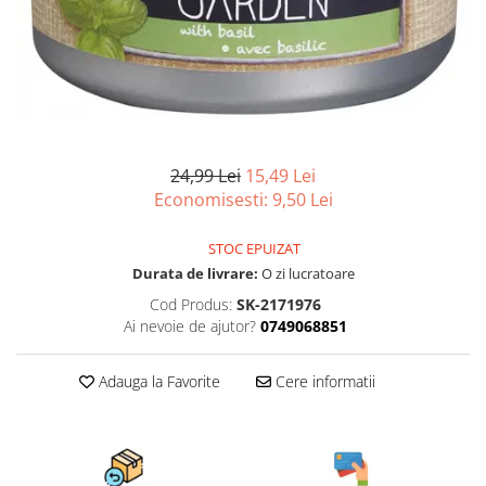
Scule, unelte si masini
Pentru sticla si suprafete fine
Mufe si conectori irigare
Pentru toaleta si wc
Sfoara si franghii
Panouri si elemente gard
Pentru toate suprafetele
Suruburi, dibluri si accesorii
Solutii pentru suprafetele din lemn
prindere
Pavaje si borduri
Solutii specializate
Programatoare stropire
Solutii profesionale pentru
Sere si solarii
bucatarie
24,99 Lei
15,49 Lei
Termometre Meteo
Solutii professionale pentru
Economisesti:
9,50
Lei
spalatorii auto
Umbrele si pavilioane gradina
STOC EPUIZAT
Unelte gradinarit
Durata de livrare:
O zi lucratoare
Cod Produs:
SK-2171976
Ai nevoie de ajutor?
0749068851
Adauga la Favorite
Cere informatii