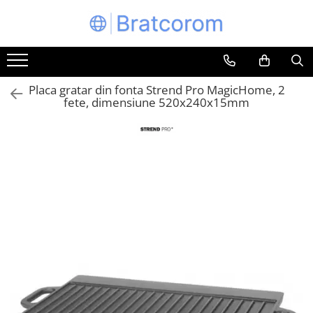
Toate Produsele
Articole animale
Placa gratar din fonta Strend Pro MagicHome, 2
Adapatoare animale
fete, dimensiune 520x240x15mm
Hrana pentru animale
Hrana pentru caini
Hrana pentru pisici
Produse igiena externa animale
Auto
Bucatarii de vara Tuozi
Casa
Articole ambalare
Articole bucatarie
Articole mobila