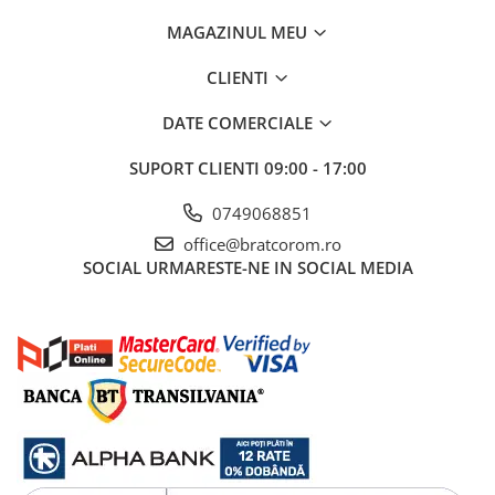
Mufe si conectori irigare
MAGAZINUL MEU
Panouri si elemente gard
CLIENTI
Pavaje si borduri
Programatoare stropire
DATE COMERCIALE
Sere si solarii
SUPORT CLIENTI
09:00 - 17:00
Termometre Meteo
0749068851
Umbrele si pavilioane gradina
office@bratcorom.ro
Unelte gradinarit
SOCIAL
URMARESTE-NE IN SOCIAL MEDIA
HoReCa
Balsam de rufe profesional
Detergenti de vase profesionali
Pentru masini de spalat si polish
Pentru spalare manuala
Detergenti lichizi profesionali
Igiena si Ingrijire personala