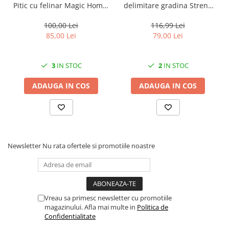
Solutii geamuri
Pitic cu felinar Magic Home,
delimitare gradina Strend
LED multicolor, 25 cm,
Pro Garden Border 0645,
Solutii universale
pentru grădină și curte
lungime totala 4.8 m
100,00 Lei
116,99 Lei
Gradina
85,00 Lei
79,00 Lei
Accesorii pentru gradina
Aparate pentru stropit gradina
3
IN STOC
2
IN STOC
Articole antidaunatori gradina
ADAUGA IN COS
ADAUGA IN COS
Aspersoare
Furtunuri gradinarit
Ghivece si suporturi
Gratare
Newsletter
Nu rata ofertele si promotiile noastre
Hamace si leagane
Lampi solare
Leagane copii
Vreau sa primesc newsletter cu promotiile
Lopeti si unelte deszapezit
magazinului. Afla mai multe in
Politica de
Confidentialitate
Mobilier gradina