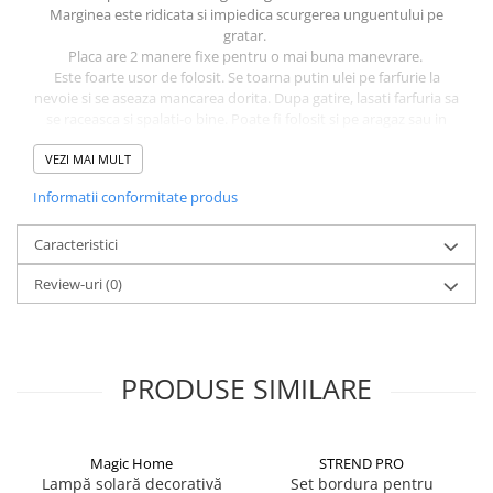
Marginea este ridicata si impiedica scurgerea unguentului pe
CRACIUN
gratar.
Accesorii decorative
Placa are 2 manere fixe pentru o mai buna manevrare.
Este foarte usor de folosit. Se toarna putin ulei pe farfurie la
Caciuli
nevoie si se aseaza mancarea dorita. Dupa gatire, lasati farfuria sa
se raceasca si spalati-o bine. Poate fi folosit si pe aragaz sau in
Figurine si decoratiuni Craciun
cuptor.
Globuri
VEZI MAI MULT
Dimensiuni: 520x240x15mm
Greutate 3.75 Kg
Instalatii de Craciun
Informatii conformitate produs
Lumanari si candele
Caracteristici
Suporturi lumanari
Review-uri
(0)
Curatenie
Cosuri de gunoi
Maturi, Mopuri si galeti
PRODUSE SIMILARE
Prosoape de hartie si servetele
Saci gunoi
Servetele umede
Magic Home
STREND PRO
Lampă solară decorativă
Set bordura pentru