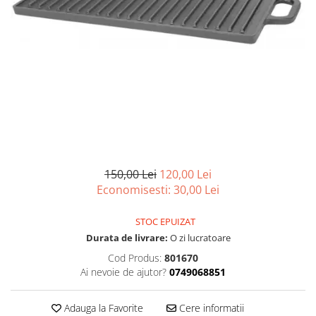
Articole organizare
Articole Sportive
Cutii postale
Electronice si electrocasnice
Incalzire si racire
Usi si porti
Constructii
Accesorii gips carton
Accesorii gresie si faianta
150,00 Lei
120,00 Lei
Economisesti:
30,00
Lei
Accesorii pentru faianta, gresie si
mozaicuri
STOC EPUIZAT
Accesorii polizare si slefuire
Durata de livrare:
O zi lucratoare
Accesorii vopsire si tencuire
Cod Produs:
801670
Ai nevoie de ajutor?
0749068851
Benzi
Materiale electrice
Adauga la Favorite
Cere informatii