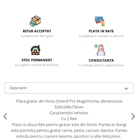
Becuri
Prize
Sanitare
Sarma constructii
RETUR ACCEPTAT
PLATA IN RATE
Scule, unelte si masini
Cumparaturi fara griji!
Cumparaturi usoare si placute
Sfoara si franghii
Suruburi, dibluri si accesorii
STOC PERMANENT
CONSULTANTA
prindere
La o gama variata de produse
Cu echipa tehnica specializata
Corpuri de iluminat
Aplice si plafoniere
Descriere
Lustre si pendule
Spoturi
Placa gratar din fonta Strend Pro MagicHome, dimensiune
520x240x15mm
Accesorii corpuri de iluminat
Caracteristici tehnice:
Lampi de veghe copii
Cu 2 fete
Placa cu doua fete pentru gratar este din fonta. Partea in dungi
Proiectoare
este potrivita pentru gratar carne, peste, carnati, slanina. Partea
Veioze si lampi
neteda pentru coacere legume, garnituri si alte delicatese.