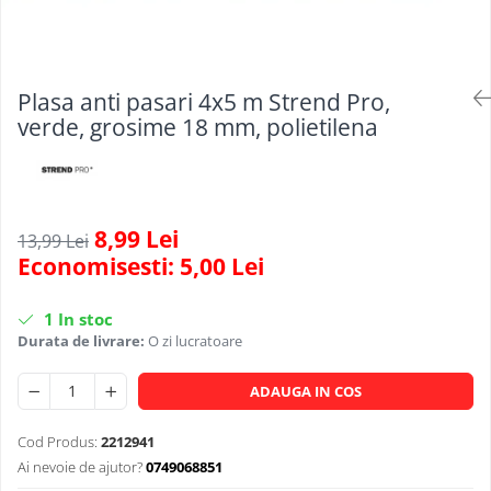
Scule, unelte si masini
Pentru sticla si suprafete fine
Mufe si conectori irigare
Pentru toaleta si wc
Sfoara si franghii
Panouri si elemente gard
Pentru toate suprafetele
Suruburi, dibluri si accesorii
Solutii pentru suprafetele din lemn
prindere
Pavaje si borduri
Plasa anti pasari 4x5 m Strend Pro,
Solutii specializate
verde, grosime 18 mm, polietilena
Programatoare stropire
Solutii profesionale pentru
Sere si solarii
bucatarie
Termometre Meteo
Solutii professionale pentru
spalatorii auto
Umbrele si pavilioane gradina
8,99 Lei
13,99 Lei
Economisesti:
5,00
Lei
Unelte gradinarit
1
In stoc
Durata de livrare:
O zi lucratoare
ADAUGA IN COS
Cod Produs:
2212941
Ai nevoie de ajutor?
0749068851