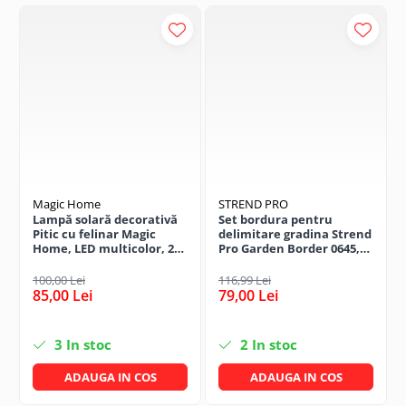
Magic Home
STREND PRO
Lampă solară decorativă
Set bordura pentru
Pitic cu felinar Magic
delimitare gradina Strend
Home, LED multicolor, 25
Pro Garden Border 0645,
cm, pentru grădină și
lungime totala 4.8 m
curte
100,00 Lei
116,99 Lei
85,00 Lei
79,00 Lei
3
In stoc
2
In stoc
ADAUGA IN COS
ADAUGA IN COS