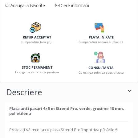
Adauga la Favorite
Cere informatii
RETUR ACCEPTAT
PLATA IN RATE
Cumparaturi fara griji!
Cumparaturi usoare si placute
STOC PERMANENT
CONSULTANTA
La o gama variata de produse
Cu echipa tehnica specializata
Descriere
Plasa anti pasari 4x5 m
Strend Pro, verde, grosime 18 mm,
polietilena
Protejați-vă recolta cu plasa Strend Pro împotriva păsărilor!