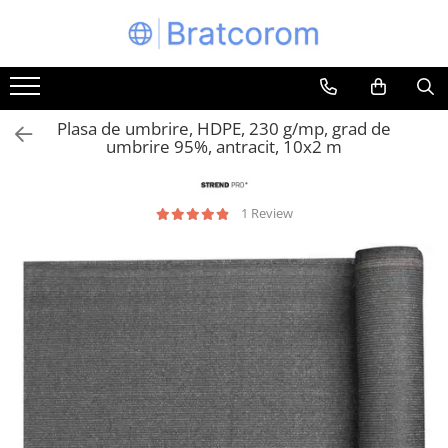
Toate Produsele
Articole animale
Plasa de umbrire, HDPE, 230 g/mp, grad de
Adapatoare animale
umbrire 95%, antracit, 10x2 m
Hrana pentru animale
Hrana pentru caini
1 Review
Hrana pentru pisici
Produse igiena externa animale
Auto
Bucatarii de vara Tuozi
Casa
Articole ambalare
Articole bucatarie
Articole mobila