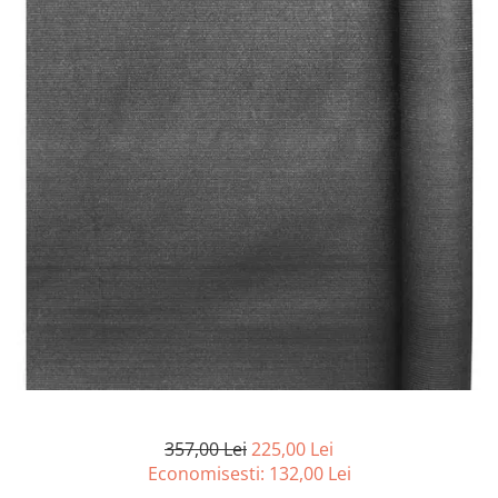
Articole organizare
Articole Sportive
Cutii postale
Electronice si electrocasnice
Incalzire si racire
Usi si porti
Constructii
Accesorii gips carton
Accesorii gresie si faianta
Accesorii pentru faianta, gresie si
mozaicuri
Accesorii polizare si slefuire
Accesorii vopsire si tencuire
Benzi
357,00 Lei
225,00 Lei
Materiale electrice
Economisesti:
132,00
Lei