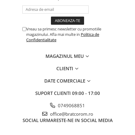
Mufe si conectori irigare
Panouri si elemente gard
Pavaje si borduri
Vreau sa primesc newsletter cu promotiile
Programatoare stropire
magazinului. Afla mai multe in
Politica de
Confidentialitate
Sere si solarii
Termometre Meteo
MAGAZINUL MEU
Umbrele si pavilioane gradina
CLIENTI
Unelte gradinarit
HoReCa
DATE COMERCIALE
Balsam de rufe profesional
SUPORT CLIENTI
09:00 - 17:00
Detergenti de vase profesionali
Pentru masini de spalat si polish
0749068851
Pentru spalare manuala
office@bratcorom.ro
SOCIAL
URMARESTE-NE IN SOCIAL MEDIA
Detergenti lichizi profesionali
Igiena si Ingrijire personala