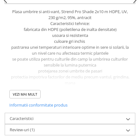
CRACIUN
Plasa umbrire si anti-vant, Strend Pro Shade 2x10 m HDPE, UV,
Accesorii decorative
230 g/m2, 95%, antracit
Caracteristici tehnice:
Caciuli
fabricata din HDPE (polietilena de inalta densitate)
Figurine si decoratiuni Craciun
usoara si rezistenta
culoare gri inchis
Globuri
pastrarea unei temperaturi interioare optime in sere si solarii, la
un nivel care nu afecteaza termic plantele
Instalatii de Craciun
se poate utiliza pentru culturile din camp la umbrirea culturilor
Lumanari si candele
sensibile la lumina puternica
protejarea zonei umbrite de pasari
Suporturi lumanari
protectia impotriva factorilor de mediu precum vantul, grindina,
mana
Curatenie
paravan pentru garduri, parcari, gazoane, balcoane, terase,
Cosuri de gunoi
VEZI MAI MULT
gradini
pentru mascarea schelei si a cladirilor in constructie, protejarea
Maturi, Mopuri si galeti
Informatii conformitate produs
lucrurilor si a oamenilor de expunerea la lumina directa a soarelui
Prosoape de hartie si servetele
- rezistent la radiatii UV
Caracteristici
- rezistent la vreme
Saci gunoi
- instalare usoara
Review-uri
(1)
- nu se dezintegreaza in timpul taierii
Servetele umede
- umbrire 95%