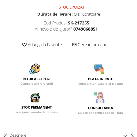
Becuri
STOC EPUIZAT
Prize
Durata de livrare:
O zi lucratoare
Sanitare
Cod Produs:
SK-217255
Sarma constructii
Ai nevoie de ajutor?
0749068851
Scule, unelte si masini
Adauga la Favorite
Cere informatii
Sfoara si franghii
Suruburi, dibluri si accesorii
prindere
Corpuri de iluminat
Aplice si plafoniere
RETUR ACCEPTAT
PLATA IN RATE
Cumparaturi fara griji!
Cumparaturi usoare si placute
Lustre si pendule
Spoturi
Accesorii corpuri de iluminat
STOC PERMANENT
CONSULTANTA
La o gama variata de produse
Cu echipa tehnica specializata
Lampi de veghe copii
Proiectoare
Veioze si lampi
Descriere