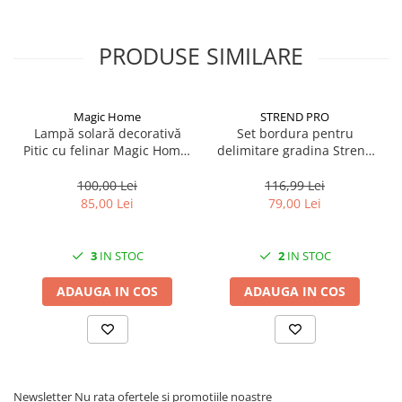
Solutii geamuri
- Dimensiuni: 2 x 10 m
- Densitate: 230 g / m2
Solutii universale
Greutate 0.7 kG
PRODUSE SIMILARE
Gradina
Accesorii pentru gradina
Aparate pentru stropit gradina
Magic Home
STREND PRO
Lampă solară decorativă
Set bordura pentru
Articole antidaunatori gradina
Pitic cu felinar Magic Home,
delimitare gradina Strend
Aspersoare
LED multicolor, 25 cm,
Pro Garden Border 0645,
pentru grădină și curte
lungime totala 4.8 m
100,00 Lei
116,99 Lei
Furtunuri gradinarit
85,00 Lei
79,00 Lei
Ghivece si suporturi
Gratare
3
IN STOC
2
IN STOC
Hamace si leagane
ADAUGA IN COS
ADAUGA IN COS
Lampi solare
Leagane copii
Lopeti si unelte deszapezit
Mobilier gradina
Newsletter
Nu rata ofertele si promotiile noastre