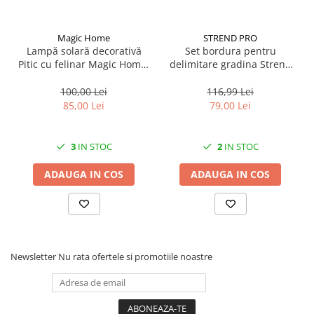
Magic Home
STREND PRO
Lampă solară decorativă
Set bordura pentru
Pitic cu felinar Magic Home,
delimitare gradina Strend
LED multicolor, 25 cm,
Pro Garden Border 0645,
pentru grădină și curte
lungime totala 4.8 m
100,00 Lei
116,99 Lei
85,00 Lei
79,00 Lei
3
IN STOC
2
IN STOC
ADAUGA IN COS
ADAUGA IN COS
Newsletter
Nu rata ofertele si promotiile noastre