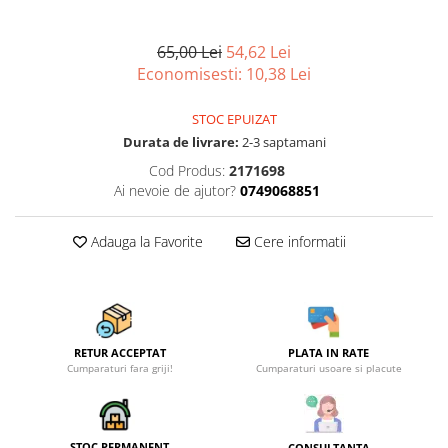
Scule, unelte si masini
Pentru sticla si suprafete fine
Mufe si conectori irigare
Pentru toaleta si wc
Sfoara si franghii
65,00 Lei
54,62 Lei
Panouri si elemente gard
Pentru toate suprafetele
Suruburi, dibluri si accesorii
Economisesti:
10,38
Lei
Solutii pentru suprafetele din lemn
prindere
Pavaje si borduri
Solutii specializate
Programatoare stropire
STOC EPUIZAT
Solutii profesionale pentru
Durata de livrare:
2-3 saptamani
Sere si solarii
bucatarie
Cod Produs:
2171698
Termometre Meteo
Solutii professionale pentru
Ai nevoie de ajutor?
0749068851
spalatorii auto
Unelte gradinarit
Adauga la Favorite
Cere informatii
RETUR ACCEPTAT
PLATA IN RATE
Cumparaturi fara griji!
Cumparaturi usoare si placute
STOC PERMANENT
CONSULTANTA