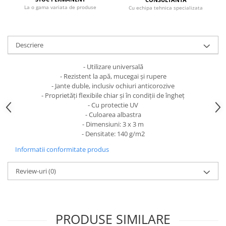
La o gama variata de produse
Cu echipa tehnica specializata
Descriere
- Utilizare universală
- Rezistent la apă, mucegai și rupere
- Jante duble, inclusiv ochiuri anticorozive
- Proprietăți flexibile chiar și în condiții de îngheț
- Cu protectie UV
- Culoarea albastra
- Dimensiuni: 3 x 3 m
- Densitate: 140 g/m2
Informatii conformitate produs
Review-uri
(0)
PRODUSE SIMILARE