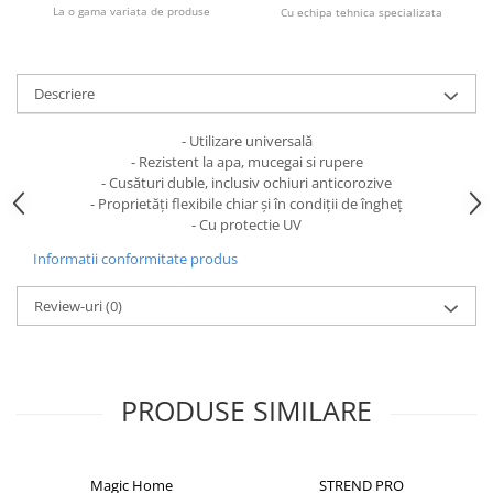
Becuri
La o gama variata de produse
Cu echipa tehnica specializata
Prize
Sanitare
Sarma constructii
Descriere
Scule, unelte si masini
- Utilizare universală
Sfoara si franghii
- Rezistent la apa, mucegai si rupere
- Cusături duble, inclusiv ochiuri anticorozive
Suruburi, dibluri si accesorii
- Proprietăți flexibile chiar și în condiții de îngheț
prindere
- Cu protectie UV
Corpuri de iluminat
Informatii conformitate produs
Aplice si plafoniere
Review-uri
(0)
Lustre si pendule
Spoturi
Accesorii corpuri de iluminat
PRODUSE SIMILARE
Lampi de veghe copii
Proiectoare
Veioze si lampi
Magic Home
STREND PRO