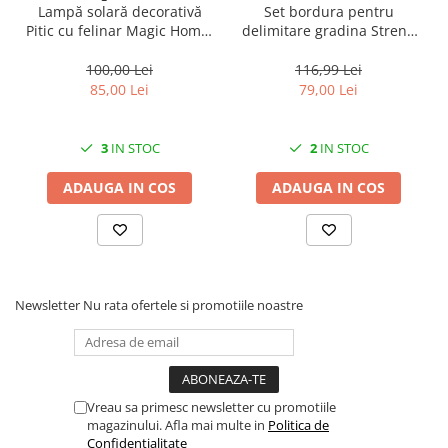
Lampă solară decorativă
Set bordura pentru
CRACIUN
Pitic cu felinar Magic Home,
delimitare gradina Strend
LED multicolor, 25 cm,
Pro Garden Border 0645,
Accesorii decorative
pentru grădină și curte
lungime totala 4.8 m
100,00 Lei
116,99 Lei
Caciuli
85,00 Lei
79,00 Lei
Figurine si decoratiuni Craciun
Globuri
3
IN STOC
2
IN STOC
Instalatii de Craciun
ADAUGA IN COS
ADAUGA IN COS
Lumanari si candele
Suporturi lumanari
Curatenie
Cosuri de gunoi
Newsletter
Nu rata ofertele si promotiile noastre
Maturi, Mopuri si galeti
Prosoape de hartie si servetele
Saci gunoi
Vreau sa primesc newsletter cu promotiile
Servetele umede
magazinului. Afla mai multe in
Politica de
Confidentialitate