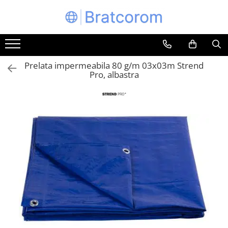
Toate Produsele
Articole animale
Prelata impermeabila 80 g/m 03x03m Strend
Adapatoare animale
Pro, albastra
Hrana pentru animale
Hrana pentru caini
Hrana pentru pisici
Produse igiena externa animale
Auto
Bucatarii de vara Tuozi
Casa
Articole ambalare
Articole bucatarie
Articole mobila