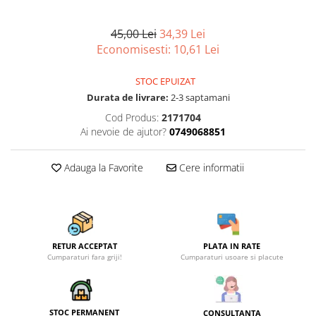
Articole organizare
Articole Sportive
45,00 Lei
34,39 Lei
Cutii postale
Economisesti:
10,61
Lei
Electronice si electrocasnice
STOC EPUIZAT
Incalzire si racire
Durata de livrare:
2-3 saptamani
Usi si porti
Cod Produs:
2171704
Ai nevoie de ajutor?
0749068851
Constructii
Accesorii gips carton
Adauga la Favorite
Cere informatii
Accesorii gresie si faianta
Accesorii pentru faianta, gresie si
mozaicuri
Accesorii polizare si slefuire
RETUR ACCEPTAT
PLATA IN RATE
Accesorii vopsire si tencuire
Cumparaturi fara griji!
Cumparaturi usoare si placute
Benzi
Materiale electrice
STOC PERMANENT
CONSULTANTA