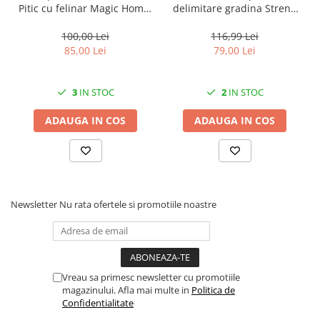
Solutii geamuri
Pitic cu felinar Magic Home,
delimitare gradina Strend
LED multicolor, 25 cm,
Pro Garden Border 0645,
Solutii universale
pentru grădină și curte
lungime totala 4.8 m
100,00 Lei
116,99 Lei
Gradina
85,00 Lei
79,00 Lei
Accesorii pentru gradina
Aparate pentru stropit gradina
3
IN STOC
2
IN STOC
Articole antidaunatori gradina
ADAUGA IN COS
ADAUGA IN COS
Aspersoare
Furtunuri gradinarit
Ghivece si suporturi
Gratare
Newsletter
Nu rata ofertele si promotiile noastre
Hamace si leagane
Lampi solare
Leagane copii
Vreau sa primesc newsletter cu promotiile
Lopeti si unelte deszapezit
magazinului. Afla mai multe in
Politica de
Confidentialitate
Mobilier gradina