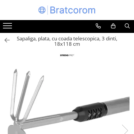
Toate Produsele
Articole animale
Sapaliga, plata, cu coada telescopica, 3 dinti,
Adapatoare animale
18x118 cm
Hrana pentru animale
Hrana pentru caini
Hrana pentru pisici
Produse igiena externa animale
Auto
Bucatarii de vara Tuozi
Casa
Articole ambalare
Articole bucatarie
Articole mobila