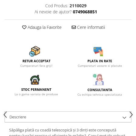
Becuri
Cod Produs:
2110029
Prize
Ai nevoie de ajutor?
0749068851
Sanitare
Sarma constructii
Adauga la Favorite
Cere informatii
Scule, unelte si masini
Sfoara si franghii
Suruburi, dibluri si accesorii
prindere
RETUR ACCEPTAT
PLATA IN RATE
Cumparaturi fara griji!
Cumparaturi usoare si placute
Corpuri de iluminat
Aplice si plafoniere
Lustre si pendule
STOC PERMANENT
CONSULTANTA
La o gama variata de produse
Cu echipa tehnica specializata
Spoturi
Accesorii corpuri de iluminat
Lampi de veghe copii
Descriere
Proiectoare
Săpăliga plată cu coadă telescopică și 3 dinți este concepută
Veioze si lampi
pentru lucrări precise și eficiente în grădină. Capul metalic robust