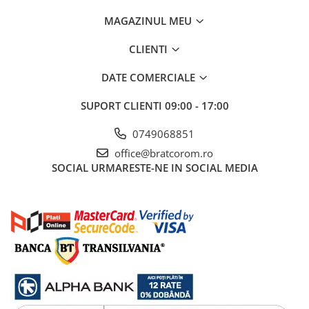
Mufe si conectori irigare
MAGAZINUL MEU
Panouri si elemente gard
CLIENTI
Pavaje si borduri
Programatoare stropire
DATE COMERCIALE
Sere si solarii
SUPORT CLIENTI
09:00 - 17:00
Termometre Meteo
0749068851
Umbrele si pavilioane gradina
office@bratcorom.ro
Unelte gradinarit
SOCIAL
URMARESTE-NE IN SOCIAL MEDIA
HoReCa
Balsam de rufe profesional
Detergenti de vase profesionali
Pentru masini de spalat si polish
Pentru spalare manuala
Detergenti lichizi profesionali
Igiena si Ingrijire personala