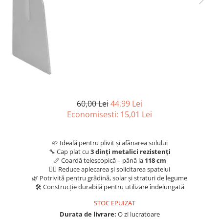
Articole organizare
Articole Sportive
Cutii postale
Electronice si electrocasnice
Incalzire si racire
Usi si porti
Constructii
60,00 Lei
44,99 Lei
Accesorii gips carton
Economisesti:
15,01
Lei
Accesorii gresie si faianta
Accesorii pentru faianta, gresie si
🌱 Ideală pentru plivit și afânarea solului
mozaicuri
🔧 Cap plat cu
3 dinți metalici rezistenți
Accesorii polizare si slefuire
📏 Coardă telescopică – până la
118 cm
🧍‍♂️ Reduce aplecarea și solicitarea spatelui
Accesorii vopsire si tencuire
🌿 Potrivită pentru grădină, solar și straturi de legume
🛠️ Construcție durabilă pentru utilizare îndelungată
Benzi
STOC EPUIZAT
Materiale electrice
Durata de livrare:
O zi lucratoare