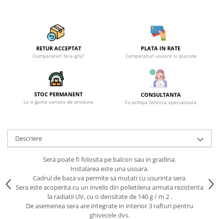
RETUR ACCEPTAT
PLATA IN RATE
Cumparaturi fara griji!
Cumparaturi usoare si placute
STOC PERMANENT
CONSULTANTA
La o gama variata de produse
Cu echipa tehnica specializata
Descriere
Sera poate fi folosita pe balcon sau in gradina.
Instalarea este una usoara.
Cadrul de baza va permite sa mutati cu usurinta sera.
Sera este acoperita cu un invelis din polietilena armata rezistenta
la radiatii UV, cu o densitate de 140 g / m 2 .
De asemenea sera are integrate in interior 3 rafturi pentru
ghivecele dvs.