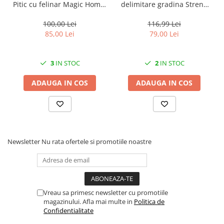
Pitic cu felinar Magic Home,
delimitare gradina Strend
LED multicolor, 25 cm,
Pro Garden Border 0645,
pentru grădină și curte
lungime totala 4.8 m
100,00 Lei
116,99 Lei
85,00 Lei
79,00 Lei
3
IN STOC
2
IN STOC
ADAUGA IN COS
ADAUGA IN COS
Newsletter
Nu rata ofertele si promotiile noastre
Vreau sa primesc newsletter cu promotiile
magazinului. Afla mai multe in
Politica de
Confidentialitate