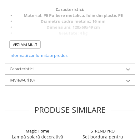
Caracteristici:
Material: PE Pulbere metalica, folie din plastic PE
Diametru cadru metalic: 16 mm
Dimensiuni: 128x69x49 cm
Greutate: 4 kg
Numar rafturi: 3
VEZI MAI MULT
Informatii conformitate produs
Caracteristici
Review-uri
(0)
PRODUSE SIMILARE
Magic Home
STREND PRO
Lampă solară decorativă
Set bordura pentru