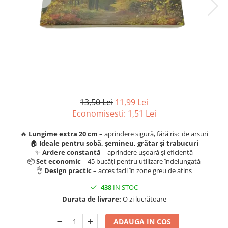
Scule, unelte si masini
Pentru sticla si suprafete fine
Mufe si conectori irigare
Pentru toaleta si wc
Sfoara si franghii
Panouri si elemente gard
Pentru toate suprafetele
Suruburi, dibluri si accesorii
Solutii pentru suprafetele din lemn
prindere
Pavaje si borduri
Solutii specializate
Programatoare stropire
Solutii profesionale pentru
Sere si solarii
bucatarie
Termometre Meteo
Solutii professionale pentru
13,50 Lei
11,99 Lei
spalatorii auto
Umbrele si pavilioane gradina
Economisesti:
1,51
Lei
Unelte gradinarit
🔥
Lungime extra 20 cm
– aprindere sigură, fără risc de arsuri
🏠
Ideale pentru sobă, șemineu, grătar și trabucuri
✨
Ardere constantă
– aprindere ușoară și eficientă
📦
Set economic
– 45 bucăți pentru utilizare îndelungată
👌
Design practic
– acces facil în zone greu de atins
438
IN STOC
Durata de livrare:
O zi lucrătoare
ADAUGA IN COS