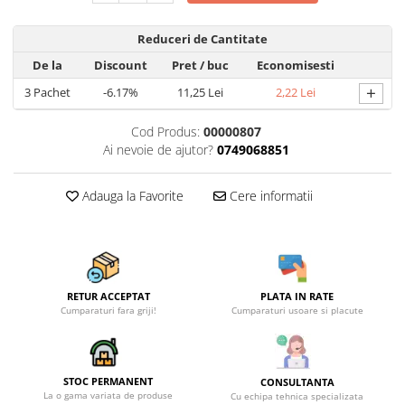
Reduceri de Cantitate
De la
Discount
Pret
/ buc
Economisesti
+
3
Pachet
-6.17%
11,25 Lei
2,22 Lei
Cod Produs:
00000807
Ai nevoie de ajutor?
0749068851
Adauga la Favorite
Cere informatii
RETUR ACCEPTAT
PLATA IN RATE
Cumparaturi fara griji!
Cumparaturi usoare si placute
STOC PERMANENT
CONSULTANTA
La o gama variata de produse
Cu echipa tehnica specializata