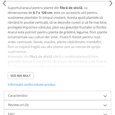
CRACIUN
Suportul/aracul pentru plante din
fibră de sticlă
, cu
dimensiunea de
0,7 x 120 cm
, este un accesoriu util pentru
Accesorii decorative
susținerea plantelor în timpul creșterii. Acesta ajută plantele să
Caciuli
rămână în poziție verticală, să se dezvolte corect și să fie mai bine
protejate împotriva vântului, ploii sau greutății fructelor și florilor.
Figurine si decoratiuni Craciun
Aracul este potrivit pentru plante de grădină, legume, flori, plante
Globuri
ornamentale sau culturi din solar. Poate fi folosit pentru roșii,
ardei, castraveți, fasole, mazăre, plante cățărătoare, trandafiri,
Instalatii de Craciun
flori cu tulpină fragilă sau alte plante care au nevoie de sprijin
suplimentar.
Lumanari si candele
Materialul din
fibră de sticlă
oferă o combinație bună între
Suporturi lumanari
greutate redusă și rezistență, fiind ușor de manevrat și de fixat în
sol. Dimensiunea de
120 cm
îl face potrivit pentru plante de talie
Curatenie
mică și medie, atât în grădină, cât și în ghivece mari, jardiniere,
Cosuri de gunoi
sere sau solarii.
VEZI MAI MULT
Pentru utilizare corectă, aracul se introduce în sol lângă plantă,
Maturi, Mopuri si galeti
Informatii conformitate produs
având grijă să nu fie afectate rădăcinile. Planta poate fi prinsă de
suport cu sfoară, cleme, benzi textile sau legători speciale pentru
Prosoape de hartie si servetele
plante, lăsând suficient spațiu pentru creștere. Pe măsură ce
Caracteristici
Saci gunoi
planta se dezvoltă, poziția legăturilor trebuie ajustată pentru a
Review-uri
(0)
evita strangularea tulpinii.
Servetele umede
Suportul pentru plante este recomandat grădinarilor care vor să
FAQ
susțină plantele fragile, să prevină ruperea tulpinilor și să