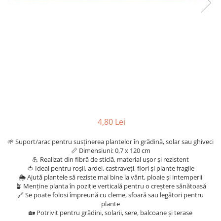
Articole organizare
Articole Sportive
Cutii postale
Electronice si electrocasnice
Incalzire si racire
Usi si porti
Constructii
Accesorii gips carton
Accesorii gresie si faianta
4,80 Lei
Accesorii pentru faianta, gresie si
🌱 Suport/arac pentru susținerea plantelor în grădină, solar sau ghiveci
mozaicuri
📏 Dimensiuni: 0,7 x 120 cm
💪 Realizat din fibră de sticlă, material ușor și rezistent
Accesorii polizare si slefuire
🍅 Ideal pentru roșii, ardei, castraveți, flori și plante fragile
Accesorii vopsire si tencuire
🌦️ Ajută plantele să reziste mai bine la vânt, ploaie și intemperii
🪴 Menține planta în poziție verticală pentru o creștere sănătoasă
Benzi
🔗 Se poate folosi împreună cu cleme, sfoară sau legători pentru
plante
Materiale electrice
🏡 Potrivit pentru grădini, solarii, sere, balcoane și terase