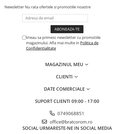
Mufe si conectori irigare
Newsletter
Nu rata ofertele si promotiile noastre
Panouri si elemente gard
Pavaje si borduri
Programatoare stropire
Vreau sa primesc newsletter cu promotiile
Sere si solarii
magazinului. Afla mai multe in
Politica de
Confidentialitate
Termometre Meteo
Umbrele si pavilioane gradina
MAGAZINUL MEU
Unelte gradinarit
CLIENTI
HoReCa
Balsam de rufe profesional
DATE COMERCIALE
Detergenti de vase profesionali
SUPORT CLIENTI
09:00 - 17:00
Pentru masini de spalat si polish
Pentru spalare manuala
0749068851
Detergenti lichizi profesionali
office@bratcorom.ro
SOCIAL
URMARESTE-NE IN SOCIAL MEDIA
Igiena si Ingrijire personala