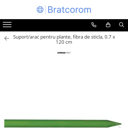
Toate Produsele
Articole animale
Suport/arac pentru plante, fibra de sticla, 0.7 x
Adapatoare animale
120 cm
Hrana pentru animale
Hrana pentru caini
Hrana pentru pisici
Produse igiena externa animale
Auto
Bucatarii de vara Tuozi
Casa
Articole ambalare
Articole bucatarie
Articole mobila