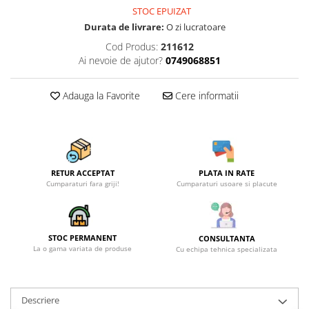
Becuri
STOC EPUIZAT
Prize
Durata de livrare:
O zi lucratoare
Sanitare
Cod Produs:
211612
Sarma constructii
Ai nevoie de ajutor?
0749068851
Scule, unelte si masini
Adauga la Favorite
Cere informatii
Sfoara si franghii
Suruburi, dibluri si accesorii
prindere
Corpuri de iluminat
RETUR ACCEPTAT
PLATA IN RATE
Aplice si plafoniere
Cumparaturi fara griji!
Cumparaturi usoare si placute
Lustre si pendule
Spoturi
STOC PERMANENT
CONSULTANTA
Accesorii corpuri de iluminat
La o gama variata de produse
Cu echipa tehnica specializata
Lampi de veghe copii
Proiectoare
Descriere
Veioze si lampi