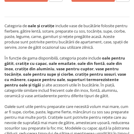
Scule, unelte si masini
Pentru sticla si suprafete fine
Mufe si conectori irigare
Pentru toaleta si wc
Sfoara si franghii
Panouri si elemente gard
Pentru toate suprafetele
Suruburi, dibluri si accesorii
Solutii pentru suprafetele din lemn
prindere
Pavaje si borduri
Categoria de
oale și cratițe
include vase de bucătărie folosite pentru
Solutii specializate
fierbere, gătire lentă, sotare, preparate cu sos, tocănițe, supe, ciorbe,
Programatoare stropire
paste, legume, carne, garnituri și rețete pregătite acasă. Aceste
Solutii profesionale pentru
produse sunt potrivite pentru bucătării de apartament, case, spații de
Sere si solarii
bucatarie
servire, zone de gătit ocazional sau utilizare zilnică.
Termometre Meteo
Solutii professionale pentru
În funcție de gama disponibilă, categoria poate include
oale pentru
spalatorii auto
Umbrele si pavilioane gradina
gătit
,
cratițe cu capac
,
oale emailate
,
oale din fontă
,
oale din
inox
,
cratițe din aluminiu
,
vase pentru cuptor
,
vase pentru
Unelte gradinarit
tocănițe
,
oale pentru supe și ciorbe
,
cratițe pentru sosuri
,
vase
cu mânere
,
capace pentru oale
,
suporturi termorezistente
pentru oale și tigăi
și alte accesorii utile în bucătărie. În piață,
categoriile similare includ frecvent oale din inox, fontă, aluminiu,
ceramică și vase antiaderente pentru diferite tipuri de gătit.
Oalele sunt utile pentru preparate care necesită volum mai mare, cum
ar fi supe, ciorbe, paste, legume fierte, mâncăruri cu sos sau preparate
pentru mai multe porții. Cratițele sunt potrivite pentru rețete care au
nevoie de suprafață mai mare de gătire, amestecare ușoară, reducerea
sosurilor sau preparate la foc mic. Modelele cu capac ajută la păstrarea
căldurii, reducerea timpului de gătire și menținerea umidității în timpul