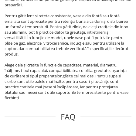
preparării.
Pentru gătit lent și rețete consistente, vasele din fontă sau fontă
emailată sunt apreciate pentru retenția bună a căldurii și distribuirea
uniformă a temperaturii. Pentru gătit zilnic, oalele și cratițele din inox
sau aluminiu pot fi practice datorită greutății, întreținerii și
versatilității. În funcție de model, unele vase pot fi potrivite pentru
plite pe gaz, electrice, vitroceramice, inducție sau pentru utilizare la
cuptor, dar compatibilitatea trebuie verificată în specificațiile fiecărui
produs.
Alege oale și cratițe în funcție de capacitate, material, diametru,
înălțime, tipul capacului, compatibilitatea cu plita, greutate, ușurința
de curățare și tipul preparatelor gătite cel mai des. Pentru supe și
ciorbe sunt utile oalele mai înalte, pentru sosuri și tocănițe sunt
practice cratițele mai joase și încăpătoare, iar pentru protejarea
blatului sau mesei sunt utile suporturile termorezistente pentru vase
fierbinți.
FAQ