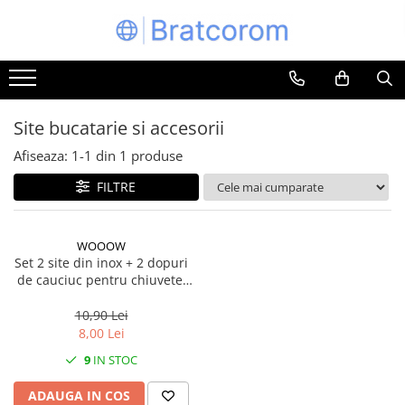
Toate Produsele
Articole animale
Adapatoare animale
Site bucatarie si accesorii
Hrana pentru animale
Afiseaza:
1-
1
din
1
produse
Hrana pentru caini
FILTRE
Hrana pentru pisici
Produse igiena externa animale
WOOOW
Auto
Set 2 site din inox + 2 dopuri
Bucatarii de vara Tuozi
de cauciuc pentru chiuvete,
cazi, bideuri, Wooow
Casa
10,90 Lei
Articole ambalare
8,00 Lei
Articole bucatarie
9
IN STOC
Articole mobila
ADAUGA IN COS