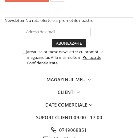
Articole organizare
Articole Sportive
Cutii postale
Newsletter
Nu rata ofertele si promotiile noastre
Electronice si electrocasnice
Incalzire si racire
Usi si porti
Vreau sa primesc newsletter cu promotiile
magazinului. Afla mai multe in
Politica de
Constructii
Confidentialitate
Accesorii gips carton
Accesorii gresie si faianta
MAGAZINUL MEU
Accesorii pentru faianta, gresie si
mozaicuri
CLIENTI
Accesorii polizare si slefuire
DATE COMERCIALE
Accesorii vopsire si tencuire
SUPORT CLIENTI
09:00 - 17:00
Benzi
Materiale electrice
0749068851