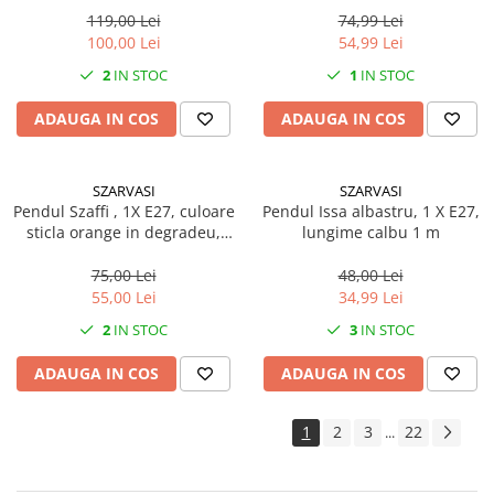
Pachet curățenie
119,00 Lei
74,99 Lei
100,00 Lei
54,99 Lei
Sapun de maini profesional
2
IN STOC
1
IN STOC
Sisteme de dozaj profesionale
Solutii curatenie super
ADAUGA IN COS
ADAUGA IN COS
concentrate
Solutii de curatenie profesionale
SZARVASI
SZARVASI
Pentru sticla si suprafete fine
Pendul Szaffi , 1X E27, culoare
Pendul Issa albastru, 1 X E27,
sticla orange in degradeu,
lungime calbu 1 m
Pentru toaleta si wc
lungime cablu 1,2m
Pentru toate suprafetele
75,00 Lei
48,00 Lei
Solutii pentru suprafetele din lemn
55,00 Lei
34,99 Lei
Solutii specializate
2
IN STOC
3
IN STOC
Solutii profesionale pentru
ADAUGA IN COS
ADAUGA IN COS
bucatarie
Solutii professionale pentru
spalatorii auto
1
2
3
22
...