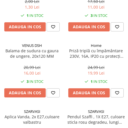
2,00 Lei
17,50 Lei
Mufe si conectori irigare
1,30 Lei
11,00 Lei
Panouri si elemente gard
1
IN STOC
3
IN STOC
Pavaje si borduri
ADAUGA IN COS
ADAUGA IN COS
Programatoare stropire
Sere si solarii
VENUS DSH
Home
Termometre Meteo
Balama de sudura cu gaura
Priză triplă cu împământare
de ungere, 20x120 MM
230V, 16A, IP20 cu protecție
Umbrele si pavilioane gradina
copii
Unelte gradinarit
20,99 Lei
24,99 Lei
16,00 Lei
19,99 Lei
HoReCa
3
IN STOC
1
IN STOC
Balsam de rufe profesional
Detergenti de vase profesionali
ADAUGA IN COS
ADAUGA IN COS
Pentru masini de spalat si polish
Pentru spalare manuala
SZARVASI
SZARVASI
Detergenti lichizi profesionali
Aplica Vanda, 2x E27,culoare
Pendul Szaffi , 1X E27, culoare
valbastru
sticla rosu degradeu, lungime
Igiena si Ingrijire personala
cablu 1,2m