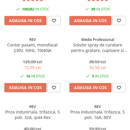
Becuri
Prize
100282
IN STOC
39
IN STOC
Sanitare
ADAUGA IN COS
ADAUGA IN COS
Sarma constructii
Scule, unelte si masini
REV
Medix Professional
Sfoara si franghii
Contor pasant, monofazat
Solutie spray de curatare
230V, 50Hz, 10(40)A
pentru gratare, cuptoare si
Suruburi, dibluri si accesorii
aragazuri, 800 ml, Medix
prindere
Professional
125,00 Lei
38,50 Lei
Corpuri de iluminat
72,99 Lei
30,50 Lei
Aplice si plafoniere
16
IN STOC
5
IN STOC
Lustre si pendule
ADAUGA IN COS
ADAUGA IN COS
Spoturi
Accesorii corpuri de iluminat
REV
REV
Lampi de veghe copii
Priza industriala, trifazica, 5
Priza industriala, trifazica, 5
poli, 32A, ip44 Rev
poli, 16A, REV
Proiectoare
Veioze si lampi
45,00 Lei
33,99 Lei