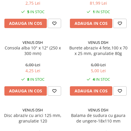
Solutii geamuri
2,75 Lei
81,99 Lei
Solutii universale
5
IN STOC
1
IN STOC
Gradina
ADAUGA IN COS
ADAUGA IN COS
Accesorii pentru gradina
Aparate pentru stropit gradina
VENUS DSH
VENUS DSH
Articole antidaunatori gradina
Consola alba 10" x 12" (250 x
Burete abraziv 4 fete,100 x 70
Aspersoare
300 mm)
x 25 mm, granulatie 80g
Furtunuri gradinarit
6,00 Lei
6,00 Lei
4,25 Lei
5,00 Lei
Ghivece si suporturi
8
IN STOC
4
IN STOC
Gratare
Hamace si leagane
ADAUGA IN COS
ADAUGA IN COS
Lampi solare
Leagane copii
VENUS DSH
VENUS DSH
Disc abraziv cu arici 125 mm,
Balama de sudura cu gaura
Lopeti si unelte deszapezit
granulatie 120
de ungere-18x110 mm
Mobilier gradina