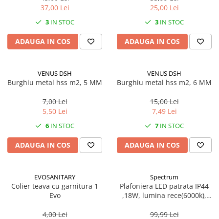
37,00 Lei
25,00 Lei
CRACIUN
3
IN STOC
3
IN STOC
Accesorii decorative
Caciuli
ADAUGA IN COS
ADAUGA IN COS
Figurine si decoratiuni Craciun
Globuri
VENUS DSH
VENUS DSH
Burghiu metal hss m2, 5 MM
Burghiu metal hss m2, 6 MM
Instalatii de Craciun
Lumanari si candele
7,00 Lei
15,00 Lei
5,50 Lei
7,49 Lei
Suporturi lumanari
6
IN STOC
7
IN STOC
Curatenie
Cosuri de gunoi
ADAUGA IN COS
ADAUGA IN COS
Maturi, Mopuri si galeti
Prosoape de hartie si servetele
EVOSANITARY
Spectrum
Colier teava cu garnitura 1
Plafoniera LED patrata IP44
Saci gunoi
Evo
,18W, lumina rece(6000k),
Servetele umede
1250lm
4,00 Lei
99,99 Lei