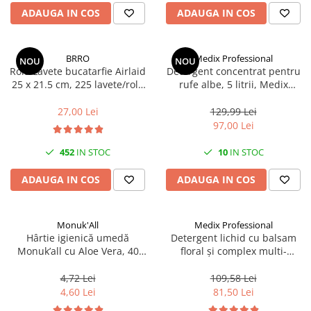
Articole organizare
ADAUGA IN COS
ADAUGA IN COS
Articole Sportive
Cutii postale
BRRO
Medix Professional
NOU
NOU
Electronice si electrocasnice
Rola Lavete bucatarfie Airlaid
Detergent concentrat pentru
25 x 21.5 cm, 225 lavete/rola
rufe albe, 5 litrii, Medix
Incalzire si racire
Brro
Professional
Usi si porti
27,00 Lei
129,99 Lei
97,00 Lei
Constructii
Accesorii gips carton
452
IN STOC
10
IN STOC
Accesorii gresie si faianta
ADAUGA IN COS
ADAUGA IN COS
Accesorii pentru faianta, gresie si
mozaicuri
Monuk'All
Medix Professional
Accesorii polizare si slefuire
Hârtie igienică umedă
Detergent lichid cu balsam
Accesorii vopsire si tencuire
Monuk’all cu Aloe Vera, 40
floral și complex multi-
buc, biodegradabilă, fără
enzimatic 5L, Medix
Benzi
alcool
Professional
4,72 Lei
109,58 Lei
Materiale electrice
4,60 Lei
81,50 Lei