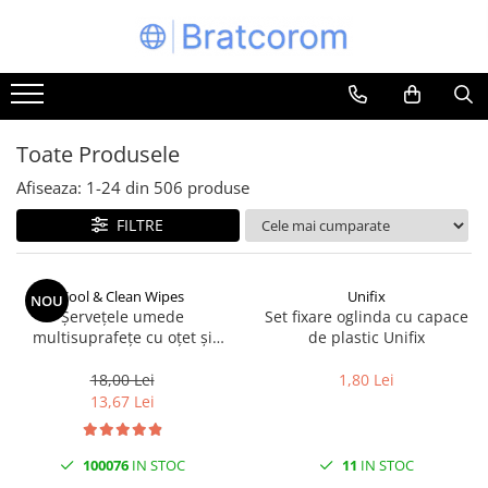
Toate Produsele
Articole animale
Adapatoare animale
Toate Produsele
Hrana pentru animale
Afiseaza:
1-
24
din
506
produse
Hrana pentru caini
FILTRE
Hrana pentru pisici
Produse igiena externa animale
Cool & Clean Wipes
Unifix
NOU
Auto
Șervețele umede
Set fixare oglinda cu capace
Bucatarii de vara Tuozi
multisuprafețe cu oțet și
de plastic Unifix
bicarbonat 100 buc | Cool &
Casa
Clean
18,00 Lei
1,80 Lei
Articole ambalare
13,67 Lei
Articole bucatarie
Articole mobila
100076
IN STOC
11
IN STOC