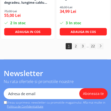
degradeu, lungime cablu
1,2m
48,00 Lei
34,99 Lei
75,00 Lei
55,00 Lei
2
In stoc
3
In stoc
ADAUGA IN COS
ADAUGA IN COS
1
2
3
22
...
Newsletter
Nu rata ofertele si promotiile noastre
Vreau sa primesc newsletter cu promotiile magazinului. Afla mai multe in
Politica de Confidentialitate