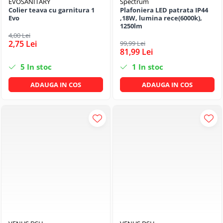
EVOSANITARY
Spectrum
Colier teava cu garnitura 1
Plafoniera LED patrata IP44
Evo
,18W, lumina rece(6000k),
1250lm
4,00 Lei
2,75 Lei
99,99 Lei
81,99 Lei
5
In stoc
1
In stoc
ADAUGA IN COS
ADAUGA IN COS