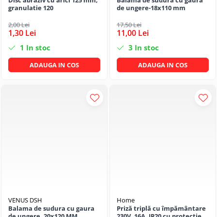
Disc abraziv cu arici 125 mm,
Balama de sudura cu gaura
granulatie 120
de ungere-18x110 mm
2,00 Lei
17,50 Lei
1,30 Lei
11,00 Lei
1
In stoc
3
In stoc
ADAUGA IN COS
ADAUGA IN COS
VENUS DSH
Home
Balama de sudura cu gaura
Priză triplă cu împământare
de ungere, 20x120 MM
230V, 16A, IP20 cu protecție