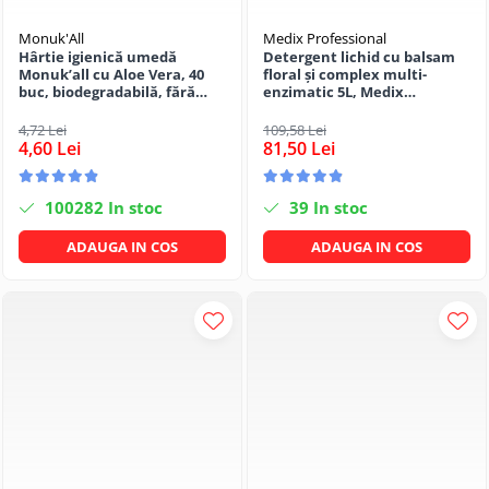
Monuk'All
Medix Professional
Hârtie igienică umedă
Detergent lichid cu balsam
Monuk’all cu Aloe Vera, 40
floral și complex multi-
buc, biodegradabilă, fără
enzimatic 5L, Medix
alcool
Professional
4,72 Lei
109,58 Lei
4,60 Lei
81,50 Lei
100282
In stoc
39
In stoc
ADAUGA IN COS
ADAUGA IN COS