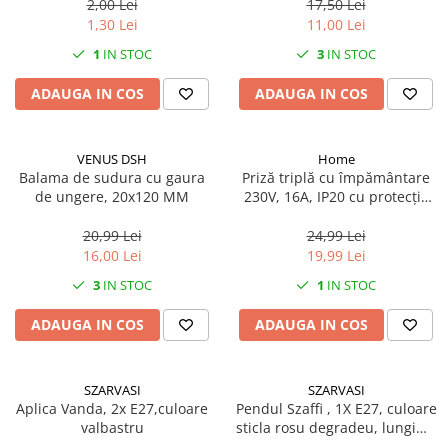
2,00 Lei
17,50 Lei
1,30 Lei
11,00 Lei
1
IN STOC
3
IN STOC
ADAUGA IN COS
ADAUGA IN COS
VENUS DSH
Home
Balama de sudura cu gaura
Priză triplă cu împământare
de ungere, 20x120 MM
230V, 16A, IP20 cu protecție
copii
20,99 Lei
24,99 Lei
16,00 Lei
19,99 Lei
3
IN STOC
1
IN STOC
ADAUGA IN COS
ADAUGA IN COS
SZARVASI
SZARVASI
Aplica Vanda, 2x E27,culoare
Pendul Szaffi , 1X E27, culoare
valbastru
sticla rosu degradeu, lungime
cablu 1,2m