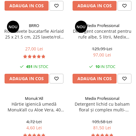
Scule, unelte si masini
Pentru sticla si suprafete fine
ADAUGA IN COS
ADAUGA IN COS
Mufe si conectori irigare
Pentru toaleta si wc
Sfoara si franghii
Panouri si elemente gard
Pentru toate suprafetele
Suruburi, dibluri si accesorii
Solutii pentru suprafetele din lemn
prindere
Pavaje si borduri
BRRO
Medix Professional
NOU
NOU
Rola Lavete bucatarfie Airlaid
Detergent concentrat pentru
Solutii specializate
Programatoare stropire
25 x 21.5 cm, 225 lavete/rola
rufe albe, 5 litrii, Medix
Solutii profesionale pentru
Brro
Professional
Sere si solarii
bucatarie
27,00 Lei
129,99 Lei
Termometre Meteo
97,00 Lei
Solutii professionale pentru
spalatorii auto
Umbrele si pavilioane gradina
451
IN STOC
10
IN STOC
Unelte gradinarit
ADAUGA IN COS
ADAUGA IN COS
Monuk'All
Medix Professional
Hârtie igienică umedă
Detergent lichid cu balsam
Monuk’all cu Aloe Vera, 40
floral și complex multi-
buc, biodegradabilă, fără
enzimatic 5L, Medix
alcool
Professional
4,72 Lei
109,58 Lei
4,60 Lei
81,50 Lei