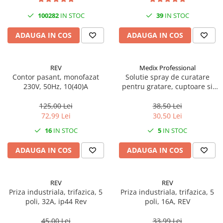
100282
IN STOC
39
IN STOC
ADAUGA IN COS
ADAUGA IN COS
REV
Medix Professional
Contor pasant, monofazat
Solutie spray de curatare
230V, 50Hz, 10(40)A
pentru gratare, cuptoare si
aragazuri, 800 ml, Medix
Professional
125,00 Lei
38,50 Lei
72,99 Lei
30,50 Lei
16
IN STOC
5
IN STOC
ADAUGA IN COS
ADAUGA IN COS
REV
REV
Priza industriala, trifazica, 5
Priza industriala, trifazica, 5
poli, 32A, ip44 Rev
poli, 16A, REV
45,00 Lei
33,99 Lei