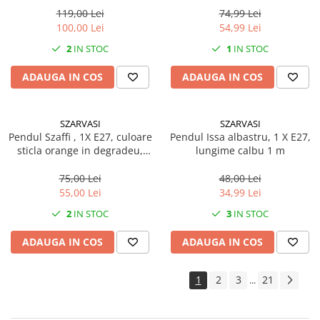
119,00 Lei
74,99 Lei
100,00 Lei
54,99 Lei
2
IN STOC
1
IN STOC
ADAUGA IN COS
ADAUGA IN COS
SZARVASI
SZARVASI
Pendul Szaffi , 1X E27, culoare
Pendul Issa albastru, 1 X E27,
sticla orange in degradeu,
lungime calbu 1 m
lungime cablu 1,2m
75,00 Lei
48,00 Lei
55,00 Lei
34,99 Lei
2
IN STOC
3
IN STOC
ADAUGA IN COS
ADAUGA IN COS
1
2
3
21
...