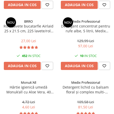
Scule, unelte si masini
Pentru sticla si suprafete fine
ADAUGA IN COS
ADAUGA IN COS
Mufe si conectori irigare
Pentru toaleta si wc
Sfoara si franghii
Panouri si elemente gard
Pentru toate suprafetele
Suruburi, dibluri si accesorii
Solutii pentru suprafetele din lemn
prindere
Pavaje si borduri
BRRO
Medix Professional
NOU
NOU
Rola Lavete bucatarfie Airlaid
Detergent concentrat pentru
Solutii specializate
Programatoare stropire
25 x 21.5 cm, 225 lavete/rola
rufe albe, 5 litrii, Medix
Solutii profesionale pentru
Brro
Professional
Sere si solarii
bucatarie
27,00 Lei
129,99 Lei
Termometre Meteo
97,00 Lei
Solutii professionale pentru
spalatorii auto
Umbrele si pavilioane gradina
452
IN STOC
10
IN STOC
Unelte gradinarit
ADAUGA IN COS
ADAUGA IN COS
Monuk'All
Medix Professional
Hârtie igienică umedă
Detergent lichid cu balsam
Monuk’all cu Aloe Vera, 40
floral și complex multi-
buc, biodegradabilă, fără
enzimatic 5L, Medix
alcool
Professional
4,72 Lei
109,58 Lei
4,60 Lei
81,50 Lei