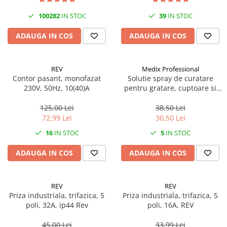
100282
IN STOC
39
IN STOC
ADAUGA IN COS
ADAUGA IN COS
REV
Medix Professional
Contor pasant, monofazat
Solutie spray de curatare
230V, 50Hz, 10(40)A
pentru gratare, cuptoare si
aragazuri, 800 ml, Medix
Professional
125,00 Lei
38,50 Lei
72,99 Lei
30,50 Lei
16
IN STOC
5
IN STOC
ADAUGA IN COS
ADAUGA IN COS
REV
REV
Priza industriala, trifazica, 5
Priza industriala, trifazica, 5
poli, 32A, ip44 Rev
poli, 16A, REV
45,00 Lei
33,99 Lei