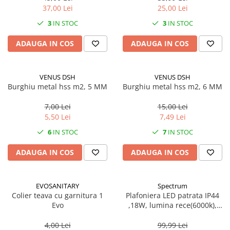
37,00 Lei
25,00 Lei
3
IN STOC
3
IN STOC
ADAUGA IN COS
ADAUGA IN COS
VENUS DSH
VENUS DSH
Burghiu metal hss m2, 5 MM
Burghiu metal hss m2, 6 MM
7,00 Lei
15,00 Lei
5,50 Lei
7,49 Lei
6
IN STOC
7
IN STOC
ADAUGA IN COS
ADAUGA IN COS
EVOSANITARY
Spectrum
Colier teava cu garnitura 1
Plafoniera LED patrata IP44
Evo
,18W, lumina rece(6000k),
1250lm
4,00 Lei
99,99 Lei