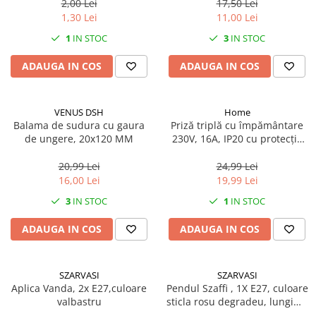
2,00 Lei
17,50 Lei
1,30 Lei
11,00 Lei
1
IN STOC
3
IN STOC
ADAUGA IN COS
ADAUGA IN COS
VENUS DSH
Home
Balama de sudura cu gaura
Priză triplă cu împământare
de ungere, 20x120 MM
230V, 16A, IP20 cu protecție
copii
20,99 Lei
24,99 Lei
16,00 Lei
19,99 Lei
3
IN STOC
1
IN STOC
ADAUGA IN COS
ADAUGA IN COS
SZARVASI
SZARVASI
Aplica Vanda, 2x E27,culoare
Pendul Szaffi , 1X E27, culoare
valbastru
sticla rosu degradeu, lungime
cablu 1,2m