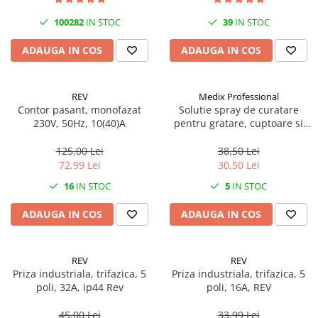
100282
IN STOC
39
IN STOC
ADAUGA IN COS
ADAUGA IN COS
REV
Medix Professional
Contor pasant, monofazat
Solutie spray de curatare
230V, 50Hz, 10(40)A
pentru gratare, cuptoare si
aragazuri, 800 ml, Medix
Professional
125,00 Lei
38,50 Lei
72,99 Lei
30,50 Lei
16
IN STOC
5
IN STOC
ADAUGA IN COS
ADAUGA IN COS
REV
REV
Priza industriala, trifazica, 5
Priza industriala, trifazica, 5
poli, 32A, ip44 Rev
poli, 16A, REV
45,00 Lei
33,99 Lei