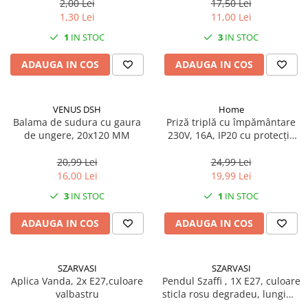
2,00 Lei
17,50 Lei
1,30 Lei
11,00 Lei
1
IN STOC
3
IN STOC
ADAUGA IN COS
ADAUGA IN COS
VENUS DSH
Home
Balama de sudura cu gaura
Priză triplă cu împământare
de ungere, 20x120 MM
230V, 16A, IP20 cu protecție
copii
20,99 Lei
24,99 Lei
16,00 Lei
19,99 Lei
3
IN STOC
1
IN STOC
ADAUGA IN COS
ADAUGA IN COS
SZARVASI
SZARVASI
Aplica Vanda, 2x E27,culoare
Pendul Szaffi , 1X E27, culoare
valbastru
sticla rosu degradeu, lungime
cablu 1,2m