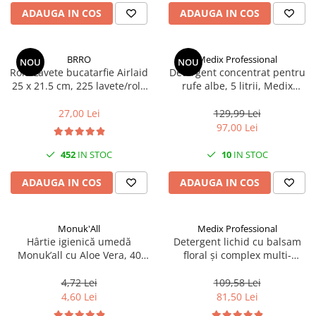
Scule, unelte si masini
Pentru sticla si suprafete fine
ADAUGA IN COS
ADAUGA IN COS
Mufe si conectori irigare
Pentru toaleta si wc
Sfoara si franghii
Panouri si elemente gard
Pentru toate suprafetele
Suruburi, dibluri si accesorii
Solutii pentru suprafetele din lemn
prindere
Pavaje si borduri
BRRO
Medix Professional
NOU
NOU
Rola Lavete bucatarfie Airlaid
Detergent concentrat pentru
Solutii specializate
Programatoare stropire
25 x 21.5 cm, 225 lavete/rola
rufe albe, 5 litrii, Medix
Solutii profesionale pentru
Brro
Professional
Sere si solarii
bucatarie
27,00 Lei
129,99 Lei
Termometre Meteo
97,00 Lei
Solutii professionale pentru
spalatorii auto
Umbrele si pavilioane gradina
452
IN STOC
10
IN STOC
Unelte gradinarit
ADAUGA IN COS
ADAUGA IN COS
Monuk'All
Medix Professional
Hârtie igienică umedă
Detergent lichid cu balsam
Monuk’all cu Aloe Vera, 40
floral și complex multi-
buc, biodegradabilă, fără
enzimatic 5L, Medix
alcool
Professional
4,72 Lei
109,58 Lei
4,60 Lei
81,50 Lei