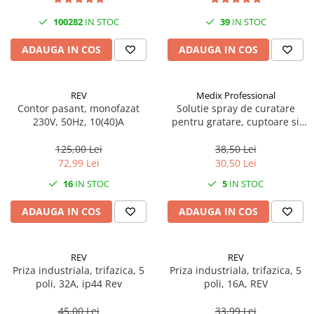
100282
IN STOC
39
IN STOC
ADAUGA IN COS
ADAUGA IN COS
REV
Medix Professional
Contor pasant, monofazat
Solutie spray de curatare
230V, 50Hz, 10(40)A
pentru gratare, cuptoare si
aragazuri, 800 ml, Medix
Professional
125,00 Lei
38,50 Lei
72,99 Lei
30,50 Lei
16
IN STOC
5
IN STOC
ADAUGA IN COS
ADAUGA IN COS
REV
REV
Priza industriala, trifazica, 5
Priza industriala, trifazica, 5
poli, 32A, ip44 Rev
poli, 16A, REV
45,00 Lei
33,99 Lei