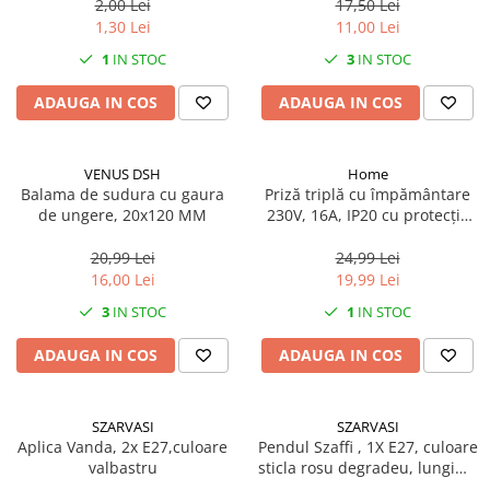
2,00 Lei
17,50 Lei
1,30 Lei
11,00 Lei
1
IN STOC
3
IN STOC
ADAUGA IN COS
ADAUGA IN COS
VENUS DSH
Home
Balama de sudura cu gaura
Priză triplă cu împământare
de ungere, 20x120 MM
230V, 16A, IP20 cu protecție
copii
20,99 Lei
24,99 Lei
16,00 Lei
19,99 Lei
3
IN STOC
1
IN STOC
ADAUGA IN COS
ADAUGA IN COS
SZARVASI
SZARVASI
Aplica Vanda, 2x E27,culoare
Pendul Szaffi , 1X E27, culoare
valbastru
sticla rosu degradeu, lungime
cablu 1,2m