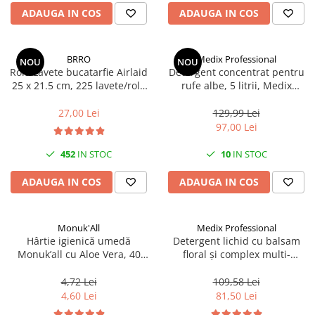
Scule, unelte si masini
Pentru sticla si suprafete fine
ADAUGA IN COS
ADAUGA IN COS
Mufe si conectori irigare
Pentru toaleta si wc
Sfoara si franghii
Panouri si elemente gard
Pentru toate suprafetele
Suruburi, dibluri si accesorii
Solutii pentru suprafetele din lemn
prindere
Pavaje si borduri
BRRO
Medix Professional
NOU
NOU
Rola Lavete bucatarfie Airlaid
Detergent concentrat pentru
Solutii specializate
Programatoare stropire
25 x 21.5 cm, 225 lavete/rola
rufe albe, 5 litrii, Medix
Solutii profesionale pentru
Brro
Professional
Sere si solarii
bucatarie
27,00 Lei
129,99 Lei
Termometre Meteo
97,00 Lei
Solutii professionale pentru
spalatorii auto
Umbrele si pavilioane gradina
452
IN STOC
10
IN STOC
Unelte gradinarit
ADAUGA IN COS
ADAUGA IN COS
Monuk'All
Medix Professional
Hârtie igienică umedă
Detergent lichid cu balsam
Monuk’all cu Aloe Vera, 40
floral și complex multi-
buc, biodegradabilă, fără
enzimatic 5L, Medix
alcool
Professional
4,72 Lei
109,58 Lei
4,60 Lei
81,50 Lei