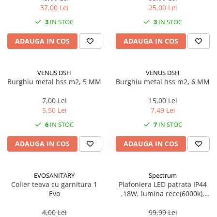
37,00 Lei
25,00 Lei
3
IN STOC
3
IN STOC
ADAUGA IN COS
ADAUGA IN COS
VENUS DSH
VENUS DSH
Burghiu metal hss m2, 5 MM
Burghiu metal hss m2, 6 MM
7,00 Lei
15,00 Lei
5,50 Lei
7,49 Lei
6
IN STOC
7
IN STOC
ADAUGA IN COS
ADAUGA IN COS
EVOSANITARY
Spectrum
Colier teava cu garnitura 1
Plafoniera LED patrata IP44
Evo
,18W, lumina rece(6000k),
1250lm
4,00 Lei
99,99 Lei