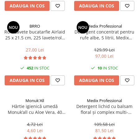
Scule, unelte si masini
Pentru sticla si suprafete fine
ADAUGA IN COS
ADAUGA IN COS
Mufe si conectori irigare
Pentru toaleta si wc
Sfoara si franghii
Panouri si elemente gard
Pentru toate suprafetele
Suruburi, dibluri si accesorii
Solutii pentru suprafetele din lemn
prindere
Pavaje si borduri
BRRO
Medix Professional
NOU
NOU
Rola Lavete bucatarfie Airlaid
Detergent concentrat pentru
Solutii specializate
Programatoare stropire
25 x 21.5 cm, 225 lavete/rola
rufe albe, 5 litrii, Medix
Solutii profesionale pentru
Brro
Professional
Sere si solarii
bucatarie
27,00 Lei
129,99 Lei
Termometre Meteo
97,00 Lei
Solutii professionale pentru
spalatorii auto
Umbrele si pavilioane gradina
452
IN STOC
10
IN STOC
Unelte gradinarit
ADAUGA IN COS
ADAUGA IN COS
Monuk'All
Medix Professional
Hârtie igienică umedă
Detergent lichid cu balsam
Monuk’all cu Aloe Vera, 40
floral și complex multi-
buc, biodegradabilă, fără
enzimatic 5L, Medix
alcool
Professional
4,72 Lei
109,58 Lei
4,60 Lei
81,50 Lei