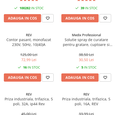
100282
IN STOC
39
IN STOC
ADAUGA IN COS
ADAUGA IN COS
REV
Medix Professional
Contor pasant, monofazat
Solutie spray de curatare
230V, 50Hz, 10(40)A
pentru gratare, cuptoare si
aragazuri, 800 ml, Medix
Professional
125,00 Lei
38,50 Lei
72,99 Lei
30,50 Lei
16
IN STOC
5
IN STOC
ADAUGA IN COS
ADAUGA IN COS
REV
REV
Priza industriala, trifazica, 5
Priza industriala, trifazica, 5
poli, 32A, ip44 Rev
poli, 16A, REV
45,00 Lei
33,99 Lei