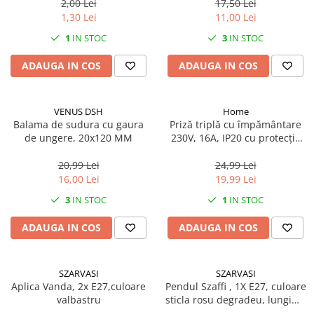
2,00 Lei
17,50 Lei
1,30 Lei
11,00 Lei
1
IN STOC
3
IN STOC
ADAUGA IN COS
ADAUGA IN COS
VENUS DSH
Home
Balama de sudura cu gaura
Priză triplă cu împământare
de ungere, 20x120 MM
230V, 16A, IP20 cu protecție
copii
20,99 Lei
24,99 Lei
16,00 Lei
19,99 Lei
3
IN STOC
1
IN STOC
ADAUGA IN COS
ADAUGA IN COS
SZARVASI
SZARVASI
Aplica Vanda, 2x E27,culoare
Pendul Szaffi , 1X E27, culoare
valbastru
sticla rosu degradeu, lungime
cablu 1,2m