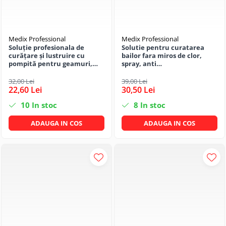
Medix Professional
Medix Professional
Soluție profesionala de
Solutie pentru curatarea
curățare și lustruire cu
bailor fara miros de clor,
pompită pentru geamuri,
spray, anti
suprafețe netede si sticlă 800
calcar/rugina/pete, 800 ML,
ml cu miros de liliac, Medix
Medix Professional
32,00 Lei
39,00 Lei
Profesional
22,60 Lei
30,50 Lei
10
In stoc
8
In stoc
ADAUGA IN COS
ADAUGA IN COS