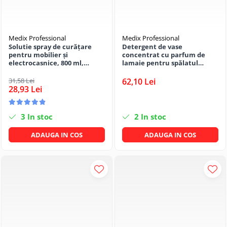
Medix Professional
Medix Professional
Solutie spray de curățare
Detergent de vase
pentru mobilier și
concentrat cu parfum de
electrocasnice, 800 ml,
lamaie pentru spălatul
Medix Professional
manual al veselei cu
ingredient antibacterian, 5
31,58 Lei
62,10 Lei
litrii, Medix Professional
28,93 Lei
3
In stoc
2
In stoc
ADAUGA IN COS
ADAUGA IN COS