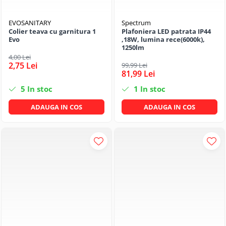
EVOSANITARY
Spectrum
Colier teava cu garnitura 1
Plafoniera LED patrata IP44
Evo
,18W, lumina rece(6000k),
1250lm
4,00 Lei
2,75 Lei
99,99 Lei
81,99 Lei
5
In stoc
1
In stoc
ADAUGA IN COS
ADAUGA IN COS