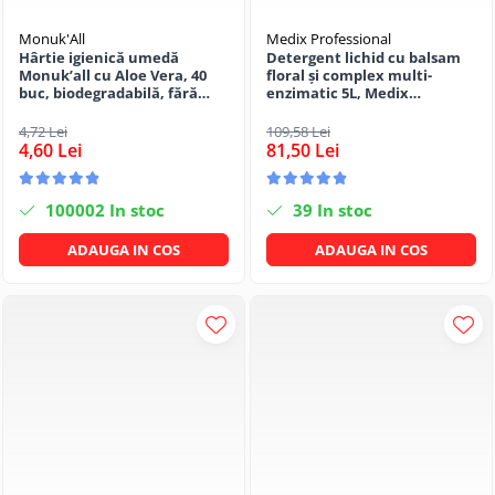
Monuk'All
Medix Professional
Hârtie igienică umedă
Detergent lichid cu balsam
Monuk’all cu Aloe Vera, 40
floral și complex multi-
buc, biodegradabilă, fără
enzimatic 5L, Medix
alcool
Professional
4,72 Lei
109,58 Lei
4,60 Lei
81,50 Lei
100002
In stoc
39
In stoc
ADAUGA IN COS
ADAUGA IN COS