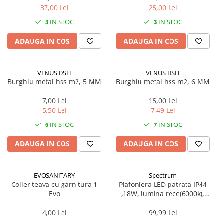
37,00 Lei
25,00 Lei
3
IN STOC
3
IN STOC
ADAUGA IN COS
ADAUGA IN COS
VENUS DSH
VENUS DSH
Burghiu metal hss m2, 5 MM
Burghiu metal hss m2, 6 MM
7,00 Lei
15,00 Lei
5,50 Lei
7,49 Lei
6
IN STOC
7
IN STOC
ADAUGA IN COS
ADAUGA IN COS
EVOSANITARY
Spectrum
Colier teava cu garnitura 1
Plafoniera LED patrata IP44
Evo
,18W, lumina rece(6000k),
1250lm
4,00 Lei
99,99 Lei