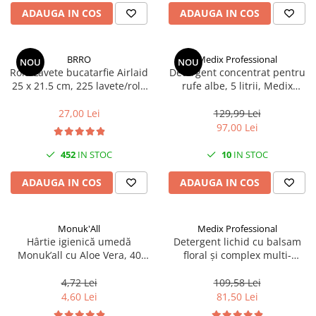
Scule, unelte si masini
Pentru sticla si suprafete fine
ADAUGA IN COS
ADAUGA IN COS
Mufe si conectori irigare
Pentru toaleta si wc
Sfoara si franghii
Panouri si elemente gard
Pentru toate suprafetele
Suruburi, dibluri si accesorii
Solutii pentru suprafetele din lemn
prindere
Pavaje si borduri
BRRO
Medix Professional
NOU
NOU
Rola Lavete bucatarfie Airlaid
Detergent concentrat pentru
Solutii specializate
Programatoare stropire
25 x 21.5 cm, 225 lavete/rola
rufe albe, 5 litrii, Medix
Solutii profesionale pentru
Brro
Professional
Sere si solarii
bucatarie
27,00 Lei
129,99 Lei
Termometre Meteo
97,00 Lei
Solutii professionale pentru
spalatorii auto
Umbrele si pavilioane gradina
452
IN STOC
10
IN STOC
Unelte gradinarit
ADAUGA IN COS
ADAUGA IN COS
Monuk'All
Medix Professional
Hârtie igienică umedă
Detergent lichid cu balsam
Monuk’all cu Aloe Vera, 40
floral și complex multi-
buc, biodegradabilă, fără
enzimatic 5L, Medix
alcool
Professional
4,72 Lei
109,58 Lei
4,60 Lei
81,50 Lei