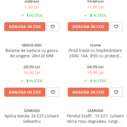
2,00 Lei
17,50 Lei
1,30 Lei
11,00 Lei
1
IN STOC
3
IN STOC
ADAUGA IN COS
ADAUGA IN COS
VENUS DSH
Home
Balama de sudura cu gaura
Priză triplă cu împământare
de ungere, 20x120 MM
230V, 16A, IP20 cu protecție
copii
20,99 Lei
24,99 Lei
16,00 Lei
19,99 Lei
3
IN STOC
1
IN STOC
ADAUGA IN COS
ADAUGA IN COS
SZARVASI
SZARVASI
Aplica Vanda, 2x E27,culoare
Pendul Szaffi , 1X E27, culoare
valbastru
sticla rosu degradeu, lungime
cablu 1,2m