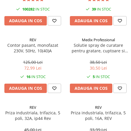
100282
IN STOC
39
IN STOC
ADAUGA IN COS
ADAUGA IN COS
REV
Medix Professional
Contor pasant, monofazat
Solutie spray de curatare
230V, 50Hz, 10(40)A
pentru gratare, cuptoare si
aragazuri, 800 ml, Medix
Professional
125,00 Lei
38,50 Lei
72,99 Lei
30,50 Lei
16
IN STOC
5
IN STOC
ADAUGA IN COS
ADAUGA IN COS
REV
REV
Priza industriala, trifazica, 5
Priza industriala, trifazica, 5
poli, 32A, ip44 Rev
poli, 16A, REV
45,00 Lei
33,99 Lei