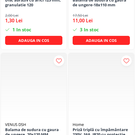
Disc abraziv cu arici 125 mm,
Balama de sudura cu gaura
granulatie 120
de ungere-18x110 mm
2,00 Lei
17,50 Lei
1,30 Lei
11,00 Lei
1
In stoc
3
In stoc
ADAUGA IN COS
ADAUGA IN COS
VENUS DSH
Home
Balama de sudura cu gaura
Priză triplă cu împământare
de ungere, 20x120 MM
230V, 16A, IP20 cu protecție