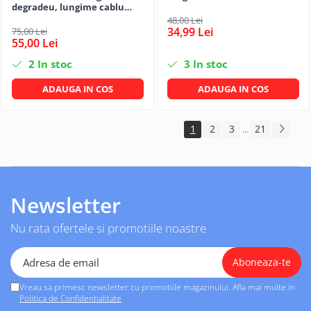
degradeu, lungime cablu
1,2m
48,00 Lei
34,99 Lei
75,00 Lei
55,00 Lei
2
In stoc
3
In stoc
ADAUGA IN COS
ADAUGA IN COS
1
2
3
21
...
Newsletter
Nu rata ofertele si promotiile noastre
Vreau sa primesc newsletter cu promotiile magazinului. Afla mai multe in
Politica de Confidentialitate