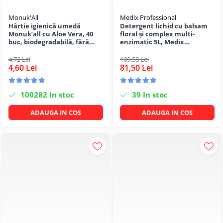
Monuk'All
Medix Professional
Hârtie igienică umedă
Detergent lichid cu balsam
Monuk’all cu Aloe Vera, 40
floral și complex multi-
buc, biodegradabilă, fără
enzimatic 5L, Medix
alcool
Professional
4,72 Lei
109,58 Lei
4,60 Lei
81,50 Lei
100282
In stoc
39
In stoc
ADAUGA IN COS
ADAUGA IN COS