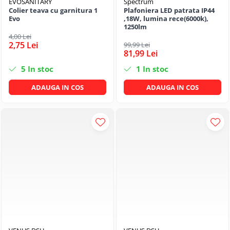
EVOSANITARY
Spectrum
Colier teava cu garnitura 1
Plafoniera LED patrata IP44
Evo
,18W, lumina rece(6000k),
1250lm
4,00 Lei
2,75 Lei
99,99 Lei
81,99 Lei
5
In stoc
1
In stoc
ADAUGA IN COS
ADAUGA IN COS