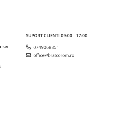
SUPORT CLIENTI
09:00 - 17:00
T SRL
0749068851
office@bratcorom.ro
6