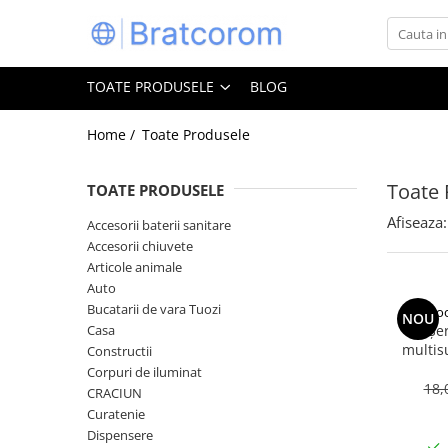
Toate Produsele
TOATE PRODUSELE
BLOG
Articole animale
Adapatoare animale
Home /
Toate Produsele
Hrana pentru animale
Toate 
TOATE PRODUSELE
Hrana pentru caini
Hrana pentru pisici
Afiseaza:
Accesorii baterii sanitare
Accesorii chiuvete
Produse igiena externa animale
Articole animale
Auto
Auto
Bucatarii de vara Tuozi
Bucatarii de vara Tuozi
Coo
NOU
Casa
Casa
Șe
multis
Constructii
Articole ambalare
bicarbon
Corpuri de iluminat
Articole bucatarie
18,
CRACIUN
Curatenie
Articole mobila
Dispensere