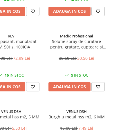
GA IN COS
ADAUGA IN COS
REV
Medix Professional
 pasant, monofazat
Solutie spray de curatare
V, 50Hz, 10(40)A
pentru gratare, cuptoare si
aragazuri, 800 ml, Medix
Professional
,00 Lei
72,99 Lei
38,50 Lei
30,50 Lei
16
IN STOC
5
IN STOC
GA IN COS
ADAUGA IN COS
VENUS DSH
VENUS DSH
 metal hss m2, 5 MM
Burghiu metal hss m2, 6 MM
00 Lei
5,50 Lei
15,00 Lei
7,49 Lei