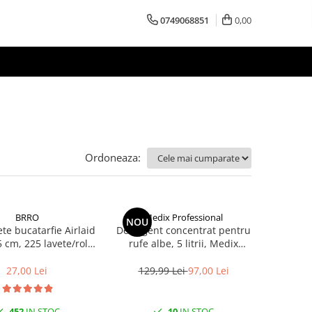
0749068851
0,00
Ordoneaza:
BRRO
Medix Professional
NOU
te bucatarfie Airlaid
Detergent concentrat pentru
5 cm, 225 lavete/rola
rufe albe, 5 litrii, Medix
Brro
Professional
27,00 Lei
129,99 Lei
97,00 Lei
452
IN STOC
10
IN STOC