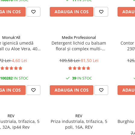
A IN COS
ADAUGA IN COS
ADAU
Monuk'All
Medix Professional
e igienică umedă
Detergent lichid cu balsam
Contor
ll cu Aloe Vera, 40
floral și complex multi-
230
odegradabilă, fără
enzimatic 5L, Medix
alcool
Professional
72 Lei
4,60 Lei
109,58 Lei
81,50 Lei
125
100282
IN STOC
39
IN STOC
A IN COS
ADAUGA IN COS
ADAU
REV
REV
ustriala, trifazica, 5
Priza industriala, trifazica, 5
Burghiu
i, 32A, ip44 Rev
poli, 16A, REV
7,