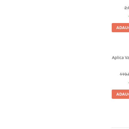
CRACIUN
2,
Accesorii decorative
Caciuli
ADAUG
Figurine si decoratiuni Craciun
Globuri
Instalatii de Craciun
Aplica V
Lumanari si candele
Suporturi lumanari
119,
Curatenie
Cosuri de gunoi
Maturi, Mopuri si galeti
ADAUG
Prosoape de hartie si servetele
Saci gunoi
Servetele umede