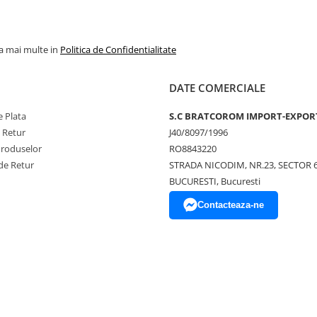
la mai multe in
Politica de Confidentialitate
DATE COMERCIALE
 Plata
S.C BRATCOROM IMPORT-EXPOR
e Retur
J40/8097/1996
Produselor
RO8843220
de Retur
STRADA NICODIM, NR.23, SECTOR 
BUCURESTI, Bucuresti
Contacteaza-ne