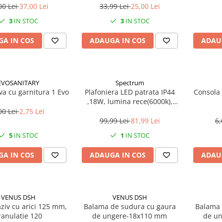
00 Lei
37,00 Lei
33,99 Lei
25,00 Lei
3
IN STOC
3
IN STOC
A IN COS
ADAUGA IN COS
ADAU
EVOSANITARY
Spectrum
ava cu garnitura 1 Evo
Plafoniera LED patrata IP44
Consola 
,18W, lumina rece(6000k),
1250lm
00 Lei
2,75 Lei
99,99 Lei
81,99 Lei
6,
5
IN STOC
1
IN STOC
A IN COS
ADAUGA IN COS
ADAU
VENUS DSH
VENUS DSH
ziv cu arici 125 mm,
Balama de sudura cu gaura
Balama 
ranulatie 120
de ungere-18x110 mm
de un