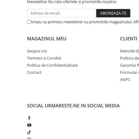
Solutii geamuri
Newsletter
Nu rata ofertele si promotiile noastre
Solutii universale
Gradina
Vreau sa primesc newsletter cu promotiile magazinului. Af
Accesorii pentru gradina
Aparate pentru stropit gradina
MAGAZINUL MEU
CLIENTI
Articole antidaunatori gradina
Despre noi
Metode de
Aspersoare
Termeni si Conditii
Politica d
Politica de Confidentialitate
Garantia 
Furtunuri gradinarit
Contact
Formular 
Ghivece si suporturi
ANPC
Gratare
Hamace si leagane
Lampi solare
SOCIAL
URMARESTE-NE IN SOCIAL MEDIA
Leagane copii
Lopeti si unelte deszapezit
Mobilier gradina