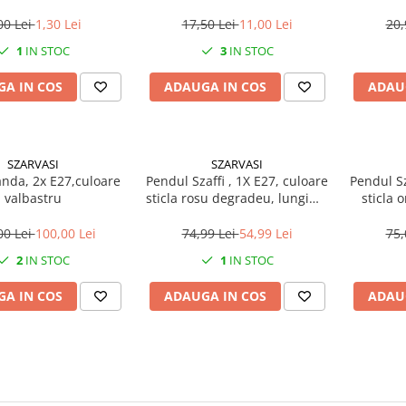
00 Lei
1,30 Lei
17,50 Lei
11,00 Lei
20,
1
IN STOC
3
IN STOC
A IN COS
ADAUGA IN COS
ADAU
SZARVASI
SZARVASI
anda, 2x E27,culoare
Pendul Szaffi , 1X E27, culoare
Pendul Sz
valbastru
sticla rosu degradeu, lungime
sticla 
cablu 1,2m
lun
00 Lei
100,00 Lei
74,99 Lei
54,99 Lei
75,
2
IN STOC
1
IN STOC
A IN COS
ADAUGA IN COS
ADAU