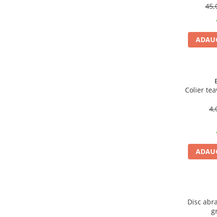
Becuri
45,
Prize
Sanitare
ADAUG
Sarma constructii
Scule, unelte si masini
Sfoara si franghii
Suruburi, dibluri si accesorii
Colier te
prindere
4,
Corpuri de iluminat
Aplice si plafoniere
Lustre si pendule
ADAUG
Spoturi
Accesorii corpuri de iluminat
Lampi de veghe copii
Proiectoare
Disc abra
g
Veioze si lampi