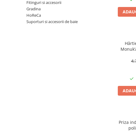
Articole organizare
Fitinguri si accesorii
Gradina
Articole Sportive
ADAUG
HoReCa
Cutii postale
Suporturi si accesorii de baie
Electronice si electrocasnice
Incalzire si racire
Hârti
Usi si porti
Monuk’a
buc, bi
Constructii
4,
Accesorii gips carton
Accesorii gresie si faianta
Accesorii pentru faianta, gresie si
mozaicuri
ADAUG
Accesorii polizare si slefuire
Accesorii vopsire si tencuire
Benzi
Priza ind
Materiale electrice
pol