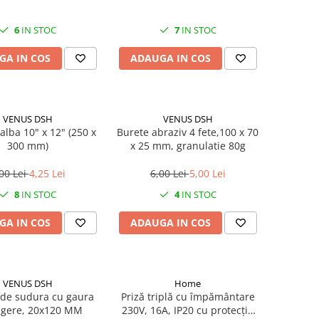
6
IN STOC
7
IN STOC
GA IN COS
ADAUGA IN COS
VENUS DSH
VENUS DSH
alba 10" x 12" (250 x
Burete abraziv 4 fete,100 x 70
300 mm)
x 25 mm, granulatie 80g
00 Lei
4,25 Lei
6,00 Lei
5,00 Lei
8
IN STOC
4
IN STOC
GA IN COS
ADAUGA IN COS
VENUS DSH
Home
de sudura cu gaura
Priză triplă cu împământare
gere, 20x120 MM
230V, 16A, IP20 cu protecție