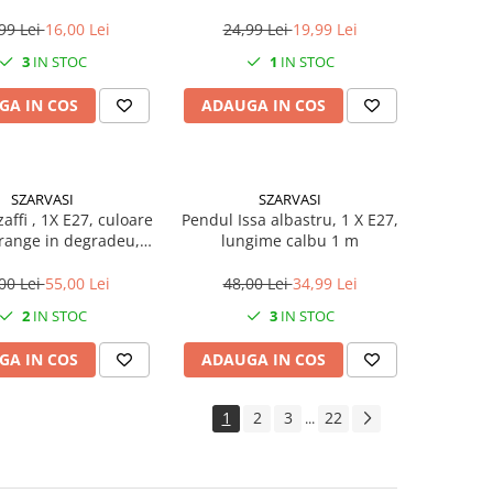
copii
99 Lei
16,00 Lei
24,99 Lei
19,99 Lei
3
IN STOC
1
IN STOC
GA IN COS
ADAUGA IN COS
SZARVASI
SZARVASI
affi , 1X E27, culoare
Pendul Issa albastru, 1 X E27,
orange in degradeu,
lungime calbu 1 m
gime cablu 1,2m
00 Lei
55,00 Lei
48,00 Lei
34,99 Lei
2
IN STOC
3
IN STOC
GA IN COS
ADAUGA IN COS
1
2
3
22
...