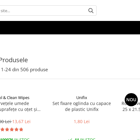
Produsele
1-
24
din
506
produse
l & Clean Wipes
Unifix
NOU
rvețele umede
Set fixare oglinda cu capace
Rola Lave
uprafețe cu oțet și
de plastic Unifix
25 x 21.
at 100 buc | Cool &
Clean
00 Lei
13,67 Lei
1,80 Lei
100076
IN STOC
11
IN STOC