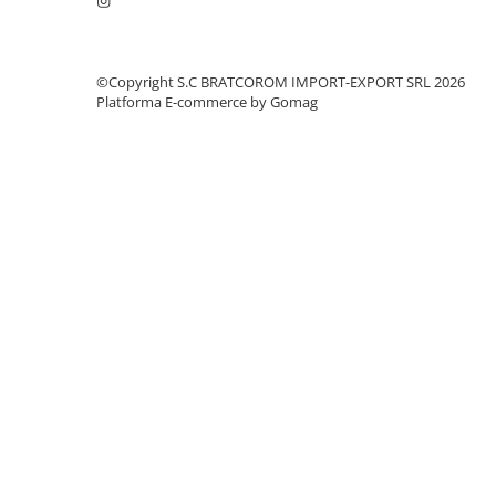
Mufe si conectori irigare
Panouri si elemente gard
Pavaje si borduri
©Copyright S.C BRATCOROM IMPORT-EXPORT SRL 2026
Platforma E-commerce by Gomag
Programatoare stropire
Sere si solarii
Termometre Meteo
Umbrele si pavilioane gradina
Unelte gradinarit
HoReCa
Balsam de rufe profesional
Detergenti de vase profesionali
Pentru masini de spalat si polish
Pentru spalare manuala
Detergenti lichizi profesionali
Igiena si Ingrijire personala