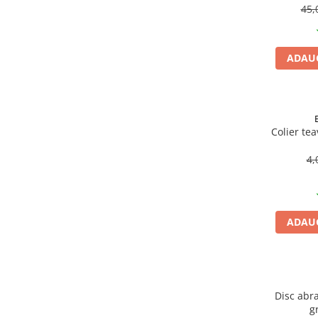
Becuri
45,
Prize
Sanitare
ADAUG
Sarma constructii
Scule, unelte si masini
Sfoara si franghii
Suruburi, dibluri si accesorii
Colier te
prindere
4,
Corpuri de iluminat
Aplice si plafoniere
Lustre si pendule
ADAUG
Spoturi
Accesorii corpuri de iluminat
Lampi de veghe copii
Proiectoare
Disc abra
g
Veioze si lampi