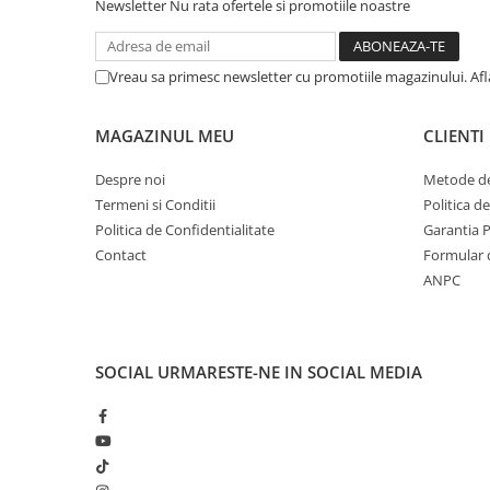
Solutii geamuri
Newsletter
Nu rata ofertele si promotiile noastre
Solutii universale
Gradina
Vreau sa primesc newsletter cu promotiile magazinului. Af
Accesorii pentru gradina
Aparate pentru stropit gradina
MAGAZINUL MEU
CLIENTI
Articole antidaunatori gradina
Despre noi
Metode de
Aspersoare
Termeni si Conditii
Politica d
Politica de Confidentialitate
Garantia 
Furtunuri gradinarit
Contact
Formular 
Ghivece si suporturi
ANPC
Gratare
Hamace si leagane
Lampi solare
SOCIAL
URMARESTE-NE IN SOCIAL MEDIA
Leagane copii
Lopeti si unelte deszapezit
Mobilier gradina