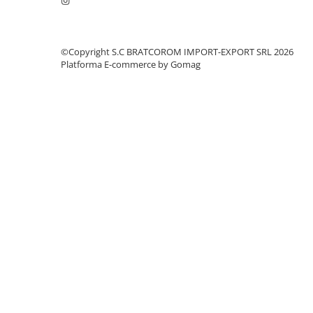
Mufe si conectori irigare
Panouri si elemente gard
Pavaje si borduri
©Copyright S.C BRATCOROM IMPORT-EXPORT SRL 2026
Platforma E-commerce by Gomag
Programatoare stropire
Sere si solarii
Termometre Meteo
Umbrele si pavilioane gradina
Unelte gradinarit
HoReCa
Balsam de rufe profesional
Detergenti de vase profesionali
Pentru masini de spalat si polish
Pentru spalare manuala
Detergenti lichizi profesionali
Igiena si Ingrijire personala