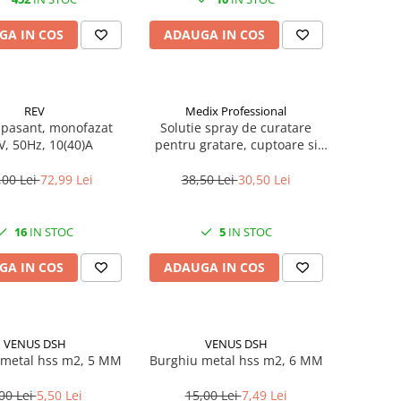
GA IN COS
ADAUGA IN COS
REV
Medix Professional
 pasant, monofazat
Solutie spray de curatare
V, 50Hz, 10(40)A
pentru gratare, cuptoare si
aragazuri, 800 ml, Medix
Professional
,00 Lei
72,99 Lei
38,50 Lei
30,50 Lei
16
IN STOC
5
IN STOC
GA IN COS
ADAUGA IN COS
VENUS DSH
VENUS DSH
 metal hss m2, 5 MM
Burghiu metal hss m2, 6 MM
00 Lei
5,50 Lei
15,00 Lei
7,49 Lei