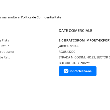
la mai multe in
Politica de Confidentialitate
DATE COMERCIALE
 Plata
S.C BRATCOROM IMPORT-EXPOR
e Retur
J40/8097/1996
Produselor
RO8843220
de Retur
STRADA NICODIM, NR.23, SECTOR 
BUCURESTI, Bucuresti
Contacteaza-ne