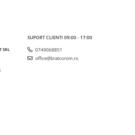
SUPORT CLIENTI
09:00 - 17:00
T SRL
0749068851
office@bratcorom.ro
6