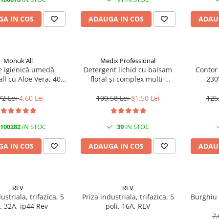
A IN COS
ADAUGA IN COS
ADAU
Monuk'All
Medix Professional
e igienică umedă
Detergent lichid cu balsam
Contor
ll cu Aloe Vera, 40
floral și complex multi-
230
odegradabilă, fără
enzimatic 5L, Medix
alcool
Professional
72 Lei
4,60 Lei
109,58 Lei
81,50 Lei
125
100282
IN STOC
39
IN STOC
A IN COS
ADAUGA IN COS
ADAU
REV
REV
ustriala, trifazica, 5
Priza industriala, trifazica, 5
Burghiu
i, 32A, ip44 Rev
poli, 16A, REV
7,