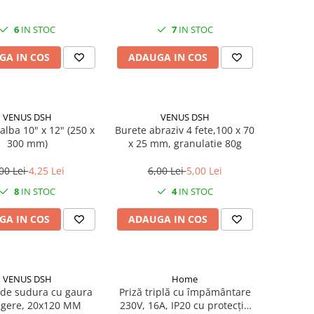
6
IN STOC
7
IN STOC
GA IN COS
ADAUGA IN COS
VENUS DSH
VENUS DSH
alba 10" x 12" (250 x
Burete abraziv 4 fete,100 x 70
300 mm)
x 25 mm, granulatie 80g
00 Lei
4,25 Lei
6,00 Lei
5,00 Lei
8
IN STOC
4
IN STOC
GA IN COS
ADAUGA IN COS
VENUS DSH
Home
de sudura cu gaura
Priză triplă cu împământare
gere, 20x120 MM
230V, 16A, IP20 cu protecție