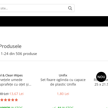
Produsele
1-
24
din
506
produse
l & Clean Wipes
Unifix
NOU
rvețele umede
Set fixare oglinda cu capace
Rola Lave
uprafețe cu oțet și
de plastic Unifix
25 x 21.
at 100 buc | Cool &
Clean
00 Lei
13,67 Lei
1,80 Lei
100076
IN STOC
11
IN STOC