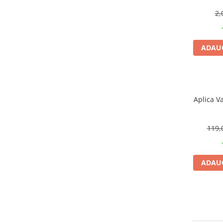
CRACIUN
2,
Accesorii decorative
Caciuli
ADAUG
Figurine si decoratiuni Craciun
Globuri
Instalatii de Craciun
Aplica V
Lumanari si candele
Suporturi lumanari
119,
Curatenie
Cosuri de gunoi
Maturi, Mopuri si galeti
ADAUG
Prosoape de hartie si servetele
Saci gunoi
Servetele umede