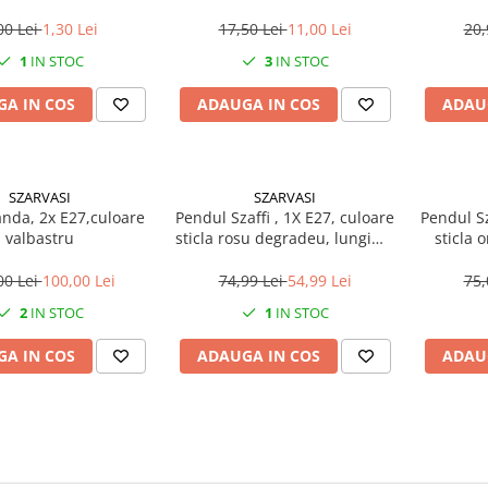
00 Lei
1,30 Lei
17,50 Lei
11,00 Lei
20,
1
IN STOC
3
IN STOC
A IN COS
ADAUGA IN COS
ADAU
SZARVASI
SZARVASI
anda, 2x E27,culoare
Pendul Szaffi , 1X E27, culoare
Pendul Sz
valbastru
sticla rosu degradeu, lungime
sticla 
cablu 1,2m
lun
00 Lei
100,00 Lei
74,99 Lei
54,99 Lei
75,
2
IN STOC
1
IN STOC
A IN COS
ADAUGA IN COS
ADAU