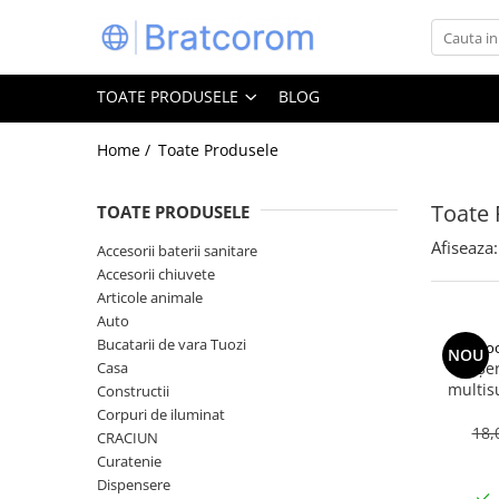
Toate Produsele
TOATE PRODUSELE
BLOG
Articole animale
Adapatoare animale
Home /
Toate Produsele
Hrana pentru animale
Toate 
TOATE PRODUSELE
Hrana pentru caini
Hrana pentru pisici
Afiseaza:
Accesorii baterii sanitare
Accesorii chiuvete
Produse igiena externa animale
Articole animale
Auto
Auto
Bucatarii de vara Tuozi
Bucatarii de vara Tuozi
Coo
NOU
Casa
Casa
Șe
multis
Constructii
Articole ambalare
bicarbon
Corpuri de iluminat
Articole bucatarie
18,
CRACIUN
Curatenie
Articole mobila
Dispensere