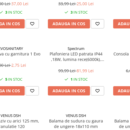
00 Lei
37,00 Lei
33,99 Lei
25,00 Lei
3
IN STOC
3
IN STOC
A IN COS
ADAUGA IN COS
ADAU
EVOSANITARY
Spectrum
ava cu garnitura 1 Evo
Plafoniera LED patrata IP44
Consola 
,18W, lumina rece(6000k),
1250lm
00 Lei
2,75 Lei
99,99 Lei
81,99 Lei
6,
5
IN STOC
1
IN STOC
A IN COS
ADAUGA IN COS
ADAU
VENUS DSH
VENUS DSH
ziv cu arici 125 mm,
Balama de sudura cu gaura
Balama 
ranulatie 120
de ungere-18x110 mm
de un