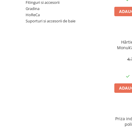
Articole organizare
Fitinguri si accesorii
Gradina
Articole Sportive
ADAUG
HoReCa
Cutii postale
Suporturi si accesorii de baie
Electronice si electrocasnice
Incalzire si racire
Hârti
Usi si porti
Monuk’a
buc, bi
Constructii
4,
Accesorii gips carton
Accesorii gresie si faianta
Accesorii pentru faianta, gresie si
mozaicuri
ADAUG
Accesorii polizare si slefuire
Accesorii vopsire si tencuire
Benzi
Priza ind
Materiale electrice
pol