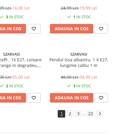
copii
99 Lei
16,00 Lei
24,99 Lei
19,99 Lei
3
IN STOC
1
IN STOC
GA IN COS
ADAUGA IN COS
SZARVASI
SZARVASI
affi , 1X E27, culoare
Pendul Issa albastru, 1 X E27,
orange in degradeu,
lungime calbu 1 m
gime cablu 1,2m
00 Lei
55,00 Lei
48,00 Lei
34,99 Lei
2
IN STOC
3
IN STOC
GA IN COS
ADAUGA IN COS
1
2
3
22
...