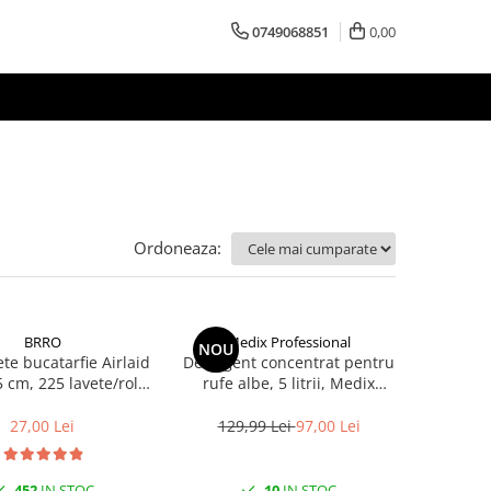
0749068851
0,00
Ordoneaza:
BRRO
Medix Professional
NOU
te bucatarfie Airlaid
Detergent concentrat pentru
5 cm, 225 lavete/rola
rufe albe, 5 litrii, Medix
Brro
Professional
27,00 Lei
129,99 Lei
97,00 Lei
452
IN STOC
10
IN STOC