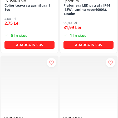
EVOSANITARY
Spectrum
Colier teava cu garnitura 1
Plafoniera LED patrata IP44
Evo
,18W, lumina rece(6000k),
1250lm
4,00 Lei
2,75 Lei
99,99 Lei
81,99 Lei
5
In stoc
1
In stoc
ADAUGA IN COS
ADAUGA IN COS