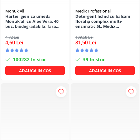
Monuk'All
Medix Professional
Hârtie igienică umedă
Detergent lichid cu balsam
Monuk’all cu Aloe Vera, 40
floral și complex multi-
buc, biodegradabilă, fără
enzimatic 5L, Medix
alcool
Professional
4,72 Lei
109,58 Lei
4,60 Lei
81,50 Lei
100282
In stoc
39
In stoc
ADAUGA IN COS
ADAUGA IN COS