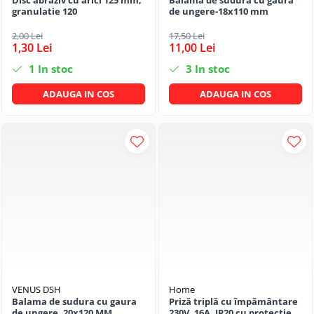
Disc abraziv cu arici 125 mm,
Balama de sudura cu gaura
granulatie 120
de ungere-18x110 mm
2,00 Lei
17,50 Lei
1,30 Lei
11,00 Lei
1
In stoc
3
In stoc
ADAUGA IN COS
ADAUGA IN COS
VENUS DSH
Home
Balama de sudura cu gaura
Priză triplă cu împământare
de ungere, 20x120 MM
230V, 16A, IP20 cu protecție