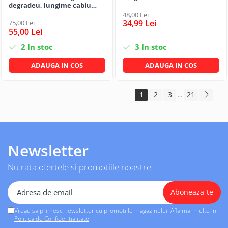
degradeu, lungime cablu
1,2m
48,00 Lei
34,99 Lei
75,00 Lei
55,00 Lei
2
In stoc
3
In stoc
ADAUGA IN COS
ADAUGA IN COS
1
2
3
21
...
Newsletter
Nu rata ofertele si promotiile noastre
Vreau sa primesc newsletter cu promotiile magazinului. Afla mai multe in
Politica de Confidentialitate