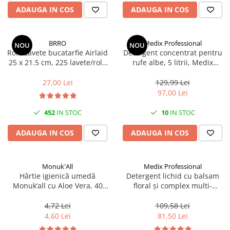
Scule, unelte si masini
Pentru sticla si suprafete fine
ADAUGA IN COS
ADAUGA IN COS
Mufe si conectori irigare
Pentru toaleta si wc
Sfoara si franghii
Panouri si elemente gard
Pentru toate suprafetele
Suruburi, dibluri si accesorii
Solutii pentru suprafetele din lemn
prindere
Pavaje si borduri
BRRO
Medix Professional
NOU
NOU
Rola Lavete bucatarfie Airlaid
Detergent concentrat pentru
Solutii specializate
Programatoare stropire
25 x 21.5 cm, 225 lavete/rola
rufe albe, 5 litrii, Medix
Solutii profesionale pentru
Brro
Professional
Sere si solarii
bucatarie
27,00 Lei
129,99 Lei
Termometre Meteo
97,00 Lei
Solutii professionale pentru
spalatorii auto
Umbrele si pavilioane gradina
452
IN STOC
10
IN STOC
Unelte gradinarit
ADAUGA IN COS
ADAUGA IN COS
Monuk'All
Medix Professional
Hârtie igienică umedă
Detergent lichid cu balsam
Monuk’all cu Aloe Vera, 40
floral și complex multi-
buc, biodegradabilă, fără
enzimatic 5L, Medix
alcool
Professional
4,72 Lei
109,58 Lei
4,60 Lei
81,50 Lei