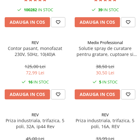
100282
IN STOC
39
IN STOC
ADAUGA IN COS
ADAUGA IN COS
REV
Medix Professional
Contor pasant, monofazat
Solutie spray de curatare
230V, 50Hz, 10(40)A
pentru gratare, cuptoare si
aragazuri, 800 ml, Medix
Professional
125,00 Lei
38,50 Lei
72,99 Lei
30,50 Lei
16
IN STOC
5
IN STOC
ADAUGA IN COS
ADAUGA IN COS
REV
REV
Priza industriala, trifazica, 5
Priza industriala, trifazica, 5
poli, 32A, ip44 Rev
poli, 16A, REV
45,00 Lei
33,99 Lei