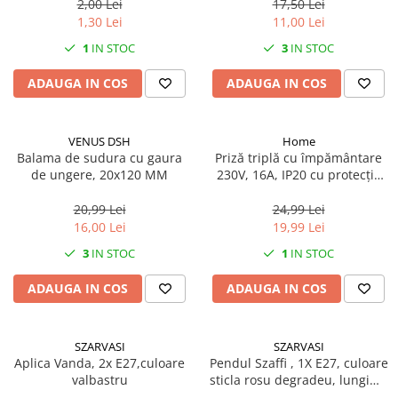
2,00 Lei
17,50 Lei
1,30 Lei
11,00 Lei
1
IN STOC
3
IN STOC
ADAUGA IN COS
ADAUGA IN COS
VENUS DSH
Home
Balama de sudura cu gaura
Priză triplă cu împământare
de ungere, 20x120 MM
230V, 16A, IP20 cu protecție
copii
20,99 Lei
24,99 Lei
16,00 Lei
19,99 Lei
3
IN STOC
1
IN STOC
ADAUGA IN COS
ADAUGA IN COS
SZARVASI
SZARVASI
Aplica Vanda, 2x E27,culoare
Pendul Szaffi , 1X E27, culoare
valbastru
sticla rosu degradeu, lungime
cablu 1,2m