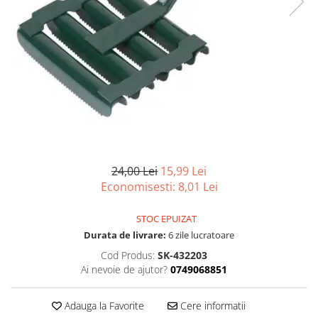
Scule, unelte si masini
Pentru sticla si suprafete fine
Mufe si conectori irigare
Pentru toaleta si wc
Sfoara si franghii
Panouri si elemente gard
Pentru toate suprafetele
Suruburi, dibluri si accesorii
Solutii pentru suprafetele din lemn
prindere
Pavaje si borduri
Solutii specializate
Programatoare stropire
Solutii profesionale pentru
Sere si solarii
bucatarie
Termometre Meteo
Solutii professionale pentru
spalatorii auto
Umbrele si pavilioane gradina
Unelte gradinarit
24,00 Lei
15,99 Lei
Economisesti:
8,01
Lei
STOC EPUIZAT
Durata de livrare:
6 zile lucratoare
Cod Produs:
SK-432203
Ai nevoie de ajutor?
0749068851
Adauga la Favorite
Cere informatii