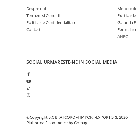
Solutii geamuri
Despre noi
Metode de
Solutii universale
Termeni si Conditii
Politica d
Gradina
Politica de Confidentialitate
Garantia 
Accesorii pentru gradina
Contact
Formular 
Aparate pentru stropit gradina
ANPC
Articole antidaunatori gradina
Aspersoare
SOCIAL
URMARESTE-NE IN SOCIAL MEDIA
Furtunuri gradinarit
Ghivece si suporturi
Gratare
Hamace si leagane
Lampi solare
Leagane copii
©Copyright S.C BRATCOROM IMPORT-EXPORT SRL 2026
Lopeti si unelte deszapezit
Platforma E-commerce by Gomag
Mobilier gradina