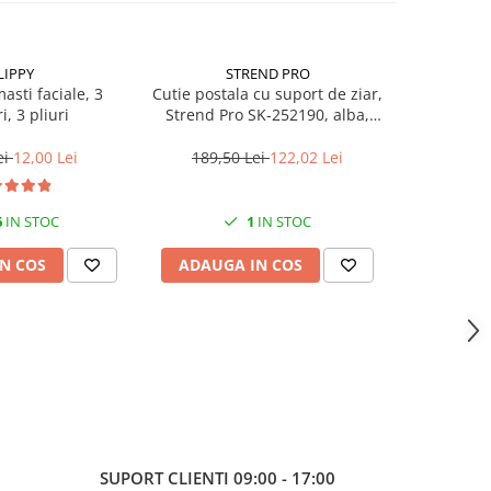
LIPPY
STREND PRO
S
asti faciale, 3
Cutie postala cu suport de ziar,
Balama d
i, 3 pliuri
Strend Pro SK-252190, alba,
porti, St
45x37x10 cm
lun
ei
12,00 Lei
189,50 Lei
122,02 Lei
25,9
6
IN STOC
1
IN STOC
N COS
ADAUGA IN COS
ADAUG
SUPORT CLIENTI
09:00 - 17:00