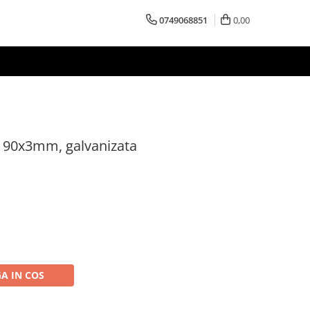
0749068851
0,00
 90x3mm, galvanizata
A IN COS