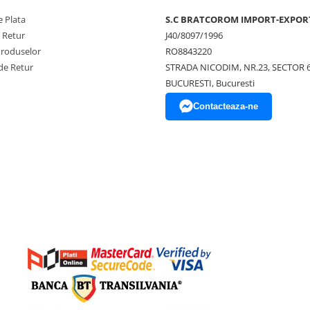
 Plata
S.C BRATCOROM IMPORT-EXPOR
e Retur
J40/8097/1996
Produselor
RO8843220
de Retur
STRADA NICODIM, NR.23, SECTOR 
BUCURESTI, Bucuresti
Contacteaza-ne