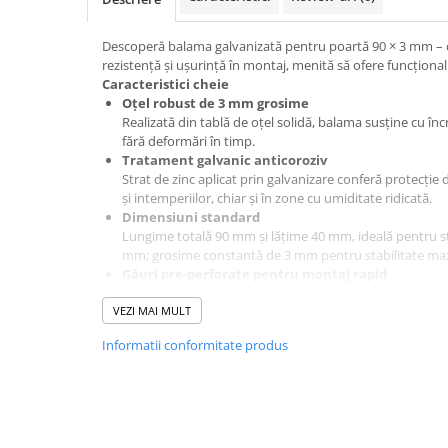
Becuri
Prize
Descoperă balama galvanizată pentru poartă 90 × 3 mm – c
Sanitare
rezistență și ușurință în montaj, menită să ofere funcțional
Caracteristici cheie
Sarma constructii
Oțel robust de 3 mm grosime
Scule, unelte si masini
Realizată din tablă de oțel solidă, balama susține cu în
fără deformări în timp.
Sfoara si franghii
Tratament galvanic anticoroziv
Suruburi, dibluri si accesorii
Strat de zinc aplicat prin galvanizare conferă protecție
prindere
și intemperiilor, chiar și în zone cu umiditate ridicată.
Dimensiuni standard
Corpuri de iluminat
Lungime totală 90 mm şi lățime 40 mm, ideală pentru stâ
Aplice si plafoniere
mm; grosime constantă de 3 mm pentru stabilitate ma
Găuri pre-perforate pentru montaj rapid
Lustre si pendule
Fiecare ramă are două găuri Ø 8 mm, poziționate simet
VEZI MAI MULT
șuruburi M8 sau bolțuri.
Spoturi
Date tehnice
Informatii conformitate produs
Accesorii corpuri de iluminat
Specificație
Valoare
Lampi de veghe copii
Material
Oțel tablă, 3 mm grosime
Proiectoare
Tratament
Zincare galvanică
Veioze si lampi