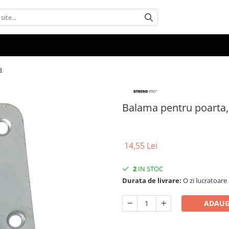
a
Balama pentru poarta,
14,55 Lei
2
IN STOC
Durata de livrare:
O zi lucratoare
ADAUG