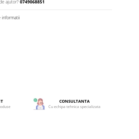
de ajutor?
0749068851
informatii
NT
CONSULTANTA
roduse
Cu echipa tehnica specializata