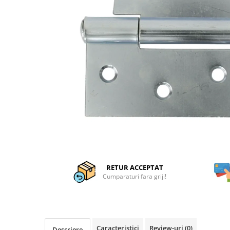
Articole organizare
Articole Sportive
Cutii postale
Electronice si electrocasnice
Incalzire si racire
Usi si porti
Constructii
Accesorii gips carton
Accesorii gresie si faianta
Accesorii pentru faianta, gresie si
mozaicuri
Accesorii polizare si slefuire
RETUR ACCEPTAT
Cumparaturi fara griji!
Accesorii vopsire si tencuire
Benzi
Materiale electrice
Caracteristici
Review-uri
(0)
Descriere