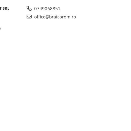
T SRL
0749068851
office@bratcorom.ro
6