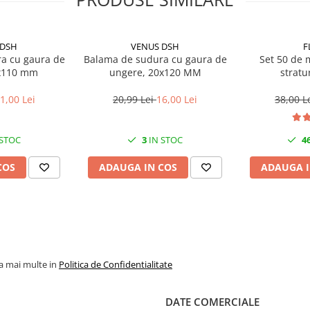
 DSH
VENUS DSH
F
a cu gaura de
Balama de sudura cu gaura de
Set 50 de m
x110 mm
ungere, 20x120 MM
stratur
1,00 Lei
20,99 Lei
16,00 Lei
38,00 L
 STOC
3
IN STOC
4
COS
ADAUGA IN COS
ADAUGA I
iunile standard fac instalarea
formarea ruginii, reducând nevoia
minimizează jocul, asigurând
 combinate, în aplicații
la mai multe in
Politica de Confidentialitate
fără soluții chimice agresive.
ră și performantă a porții tale —
DATE COMERCIALE