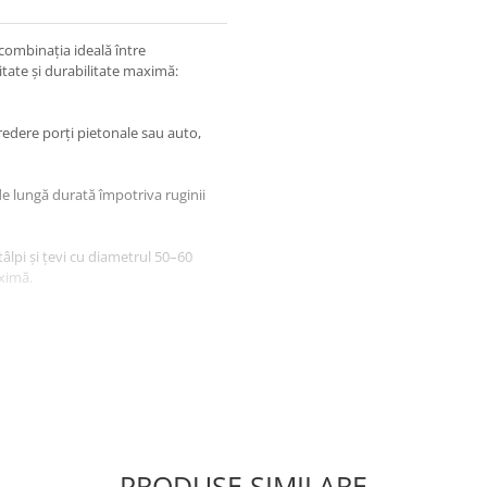
ombinația ideală între
itate și durabilitate maximă:
credere porți pietonale sau auto,
 de lungă durată împotriva ruginii
lpi și țevi cu diametrul 50–60
ximă.
ric pentru o prindere fermă cu
PRODUSE SIMILARE